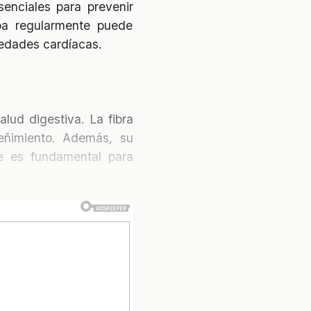
senciales para prevenir
ba regularmente puede
medades cardíacas.
alud digestiva. La fibra
reñimiento. Además, su
ue es fundamental para
s con
diabetes
. Gracias
os niveles de azúcar en
nes buscan controlar su