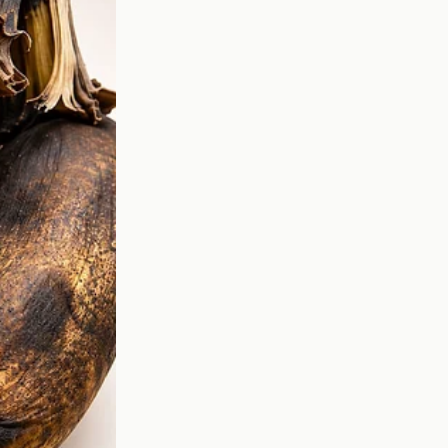
ón
. Esta fruta ayuda a
 que favorece una mejor
 la presión arterial,
calorías y alta en
fibra
,
l puede satisfacer los
 hay algunas maneras de