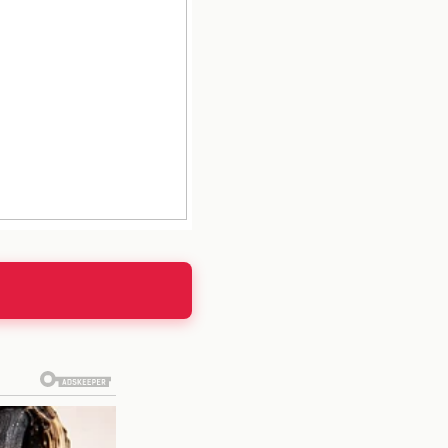
ios para la
piel
. Su alto
 prematuro y a mantener
aba puede ser eficaz en
 C
, que juega un papel
aba regularmente puede
tioxidante contribuye a