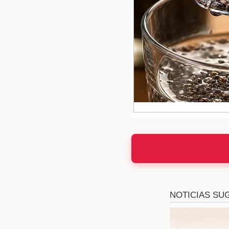
Beneficios p
La guayaba no solo es 
contenido de vitamina 
la piel radiante. Adem
el tratamiento de prob
Fortalece e
La guayaba es especi
fundamental en el for
ayudar a prevenir resf
proteger las células de
Promueve la