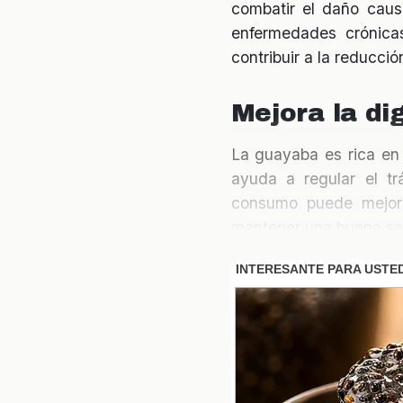
combatir el daño causa
enfermedades crónica
contribuir a la reducc
Mejora la di
La guayaba es rica e
ayuda a regular el tr
consumo puede mejorar
mantener una buena sal
Control del 
Los estudios sugieren 
a su bajo índice glucé
sangre. Incluir guayab
glucosa de manera natu