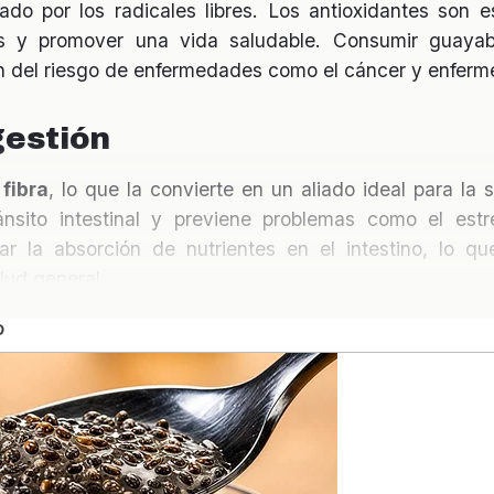
do por los radicales libres. Los antioxidantes son e
s y promover una vida saludable. Consumir guaya
ión del riesgo de enfermedades como el cáncer y enfer
gestión
n
fibra
, lo que la convierte en un aliado ideal para la s
ánsito intestinal y previene problemas como el est
 la absorción de nutrientes en el intestino, lo q
ud general.
azúcar en sangre
que la guayaba puede ser beneficiosa para las persona
mico y su contenido de fibra, puede ayudar a regular l
a en la dieta puede ser una opción saludable para quie
ral.