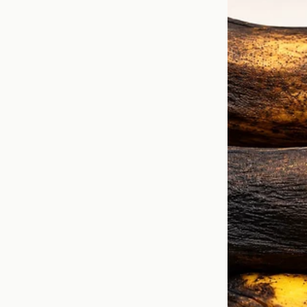
Incluir guayaba en la
reducir el colesterol 
circulación sanguíne
reduciendo el riesgo d
Ayuda en la 
La guayaba es una opci
lo que ayuda a sentir
antojos de azúcar sin 
incluir guayaba en una 
Consumirla fresca 
Agregarla a ensala
Preparar batidos sa