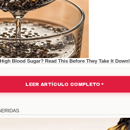
ara la piel
buena para consumir, sino que también ofrece benefic
C y antioxidantes ayuda a combatir el envejecimiento
ás, algunos estudios sugieren que el extracto de guay
lemas cutáneos como el acné y las manchas.
l sistema inmunológico
almente conocida por su alto contenido de
vitamina
LEER ARTÍCULO COMPLETO
talecimiento del sistema inmunológico. Consumir guay
riados y otras infecciones. Además, su capacidad an
l daño, mejorando así la respuesta inmune del cuerpo.
 salud cardiovascular