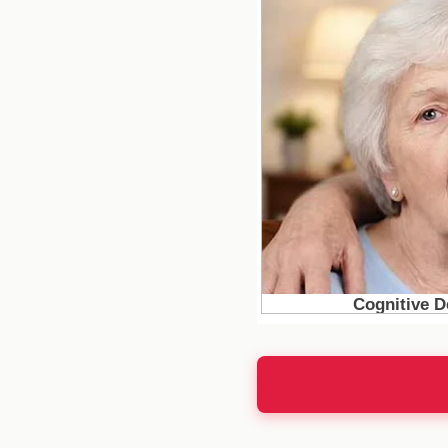
referente en el ataque.
Las exigenc
Jardine ha dejado clar
radical en la plantilla
llevar al América a l
jugadores que no solo 
sobre la directiva para
Impacto en 
La posible llegada de
desencadenar una seri
estas incorporaciones
conscientes del potenc
elevaría la competenci