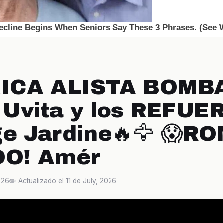
RICA ALISTA BOMB
 Uvita y los REFUE
ge Jardine🔥🦅 😱R
O! Amér
026
✏️ Actualizado el 11 de July, 2026