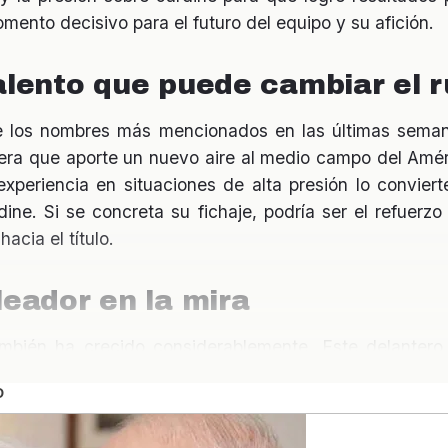
omento decisivo para el futuro del equipo y su afición.
talento que puede cambiar el 
 los nombres más mencionados en las últimas seman
pera que aporte un nuevo aire al medio campo del Amé
xperiencia en situaciones de alta presión lo convier
ine. Si se concreta su fichaje, podría ser el refuerz
acia el título.
leador en la mira
también ha crecido considerablemente. Este delanter
del área, con una capacidad impresionante para ma
l América podría proporcionar la chispa necesaria para
al de actuaciones destacadas, la afición espera que U