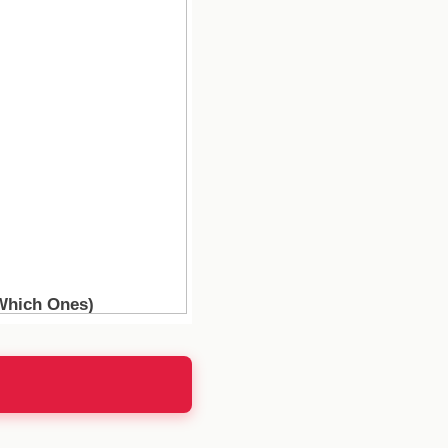
quipo implica un cambio
ejo de su compromiso por
ortancia de contar con
lo de juego. La presión
ino que también podría
ubes estarán atentos a
. Los equipos rivales,
os a reaccionar, lo que
 fútbol mexicano.