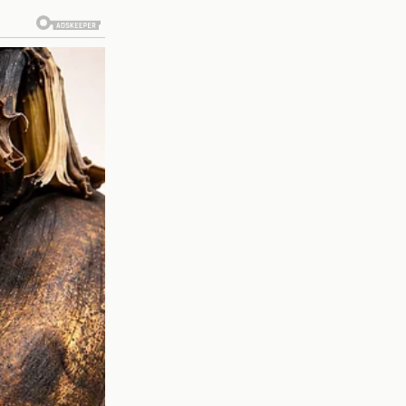
ormar la dinámica del
competencia interna, lo
e y versátil es crucial
odría marcar un cambio
o.
ichajes. La historia del
ssa y Uvita sean parte
son: