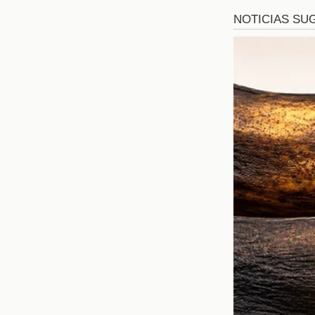
El impacto de
La incorporación de 
equipo. Estos refuerzo
que puede elevar el re
para afrontar los ret
significativo en la for
Expectativas
La afición del Club Amé
club está llena de mo
de la próxima gran hist
Desempeño destacad
Química con el rest