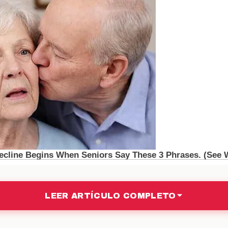
ias de Jardine
o que no se conforma con menos. Su visión para el e
, y su insistencia en la llegada de refuerzos es un refl
a cima. En sus declaraciones, ha enfatizado la imp
sean talentosos, sino que también se adapten a su esti
 cumplir con estas exigencias es palpable.
el mercado de fichajes
 Deossa y Uvita no solo afectaría al Club América, s
e de movimientos en el mercado de fichajes. Otros cl
, lo que podría generar un efecto dominó en la liga
LEER ARTÍCULO COMPLETO
ial que estos jugadores aportan, podrían verse obligad
a en el torneo. Este es un momento emocionante para el