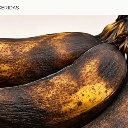
 los refuerzos en la plantilla
nuevos jugadores como Deossa y Uvita puede transf
s no solo aportan calidad, sino que también generan 
ndimiento de todos los jugadores. Un plantel más fuert
os de la temporada. La llegada de estos talentos p
ma en que el América juega y se prepara para cada partid
 de la afición
rica tiene grandes expectativas respecto a los nuevos f
mentos memorables, y los seguidores esperan que Deo
oria. Algunos de los aspectos que la afición espera ver 
o en los partidos.
o del equipo.