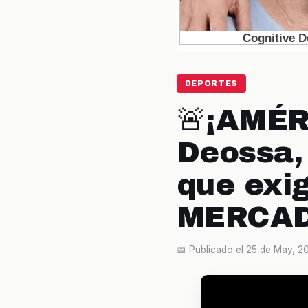
DEPORTES
🚨¡AMÉ
Deossa,
que exi
MERCAD
📅 Publicado el 25 de May, 2