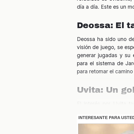
día a día. Este es un m
Deossa: El 
Deossa ha sido uno de
visión de juego, se es
generar jugadas y su e
para el sistema de Jard
para retomar el camino h
Uvita: Un go
El interés por Uvita 
verdadero depredador 
cruciales. Su llegada a
equipo. Con un histori