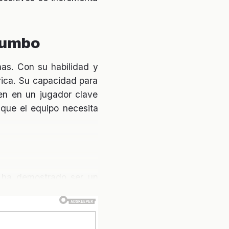
rumbo
as. Con su habilidad y
rica. Su capacidad para
ten en un jugador clave
o que el equipo necesita
o ha demostrado ser un
rcar goles en momentos
 mejorar la ofensiva del
vita se convierta en un