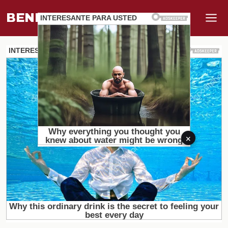
BENEFI
.
MUNDO
×