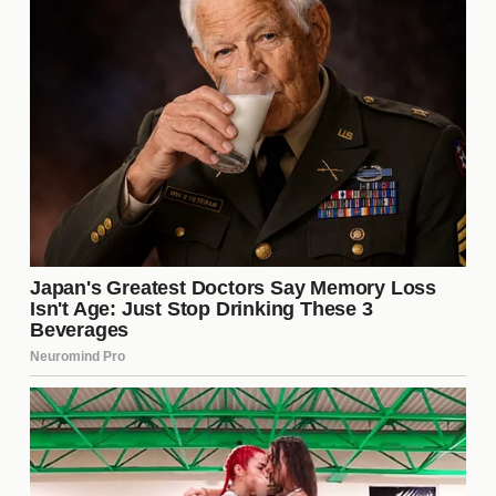
ataque. Ambos jugadores han tenido actuaciones
mixtas en los últimos partidos, lo que genera
incertidumbre sobre su rendimiento en el próximo
encuentro. Sin embargo, su talento indiscutible
podría ser determinante si logran encontrar su
mejor forma.
La importancia de Villa
El regreso de
Villa
al equipo es un factor que
podría cambiar el rumbo del partido. Su habilidad
para desbordar y crear oportunidades de gol es
invaluable. Villa ha sido una figura central en el
ataque de Boca, y su presencia en el campo podría
darles la ventaja necesaria para superar a Cruzeiro.
La afición espera que su actuación sea decisiva y