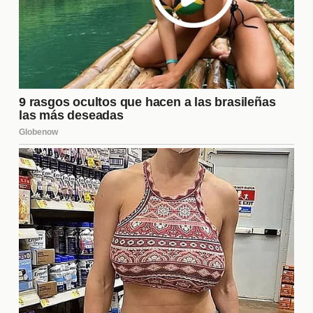
la disponibilidad de algunos jugadores clave. Se
habla de la posible ausencia de
Delgado
debido a
una ligera lesión, mientras que
Zeballos
también ha
estado lidiando con molestias. La situación de
ambos se evaluará más cerca del partido. Su
participación podría ser decisiva, por lo que los
aficionados estarán atentos a las actualizaciones
sobre su estado físico.