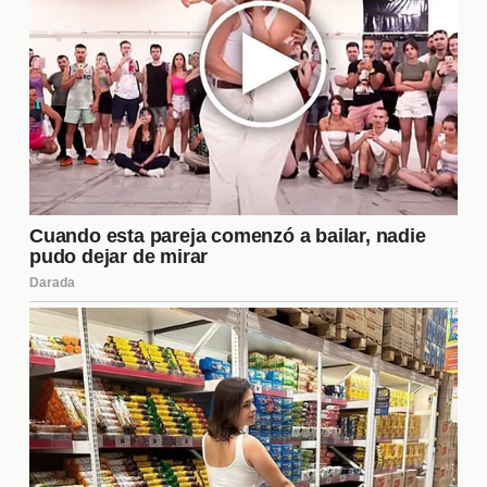
que pueda marcar la diferencia en momentos
críticos del encuentro.
Expectativas de la afición
La hinchada de Boca Juniors es conocida por su
pasión y lealtad. Las expectativas para este partido
son altas, y los aficionados confían en que el
equipo logrará un resultado positivo. La atmósfera
en el estadio promete ser electrizante, con miles de
seguidores animando a sus jugadores. La presión
del público puede ser un impulso para el equipo,
pero también puede generar tensión. Sin duda, la
afición jugará un papel fundamental en el desarrollo
del encuentro.
Estadísticas clave del encuentro