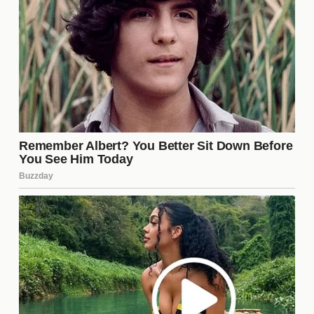
¿Qué importancia tiene este
partido para Boca Juniors?
Este partido es crucial para Boca Juniors en su
búsqueda de puntos en la liga. Una victoria no solo
les ayudaría a mejorar su posición en la tabla, sino
que también aumentaría la confianza del equipo.
Además, un buen resultado podría aliviar la presión
sobre el entrenador Úbeda y los jugadores, quienes
están bajo el escrutinio de la afición. En resumen,
este encuentro puede ser un punto de inflexión en
la temporada.
¿Qué jugadores están en duda
para el partido?
En la previa del encuentro, hay incertidumbre sobre