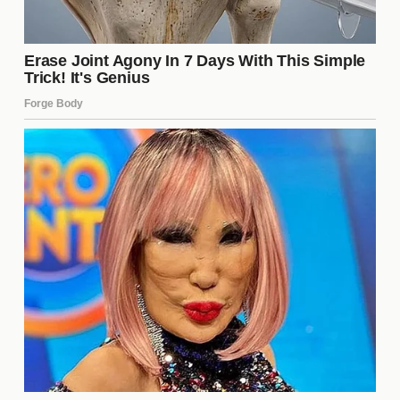
Villa
: Su velocidad y habilidad para desbordar
son fundamentales para el ataque de Boca.
Delgado
: Un mediocampista clave que aporta
tanto en defensa como en la creación de juego.
Zeballos
: Su capacidad para encontrar
espacios y finalizar jugadas es vital.
El arquero de Boca
: Su actuación puede ser
determinante en caso de que el partido se
decida por detalles.
Impacto del clima en el juego
El clima también puede influir en el rendimiento de
los jugadores. Si se espera una jornada calurosa,
podría afectar la resistencia física de los futbolistas.
Por otro lado, la lluvia podría hacer que el campo
esté resbaladizo, lo que alteraría el estilo de juego