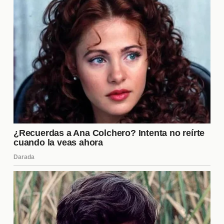
horas. Este encuentro promete ser un evento
destacado en el calendario futbolístico, y los
aficionados están ansiosos por ver a sus equipos en
acción. Asegúrate de estar preparado para disfrutar
de un emocionante espectáculo.
¿Dónde se jugará el partido?
El encuentro se llevará a cabo en el icónico Estadio
La Bombonera, hogar de Boca Juniors. Este estadio
es conocido por su atmósfera vibrante y el apoyo
incondicional de la hinchada. La localía puede ser
un factor determinante, ya que el apoyo de los
aficionados suele influir en el rendimiento del
equipo local.