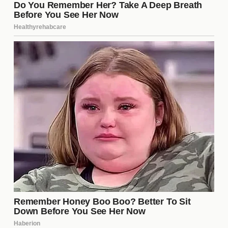
de ambos equipos. Las condiciones climáticas son
un factor a tener en cuenta y pueden jugar un papel
inesperado en el desarrollo del partido.
La estrategia de Úbeda
El entrenador Jorge Úbeda deberá implementar una
estrategia sólida para enfrentar a Cruzeiro. Es
probable que se enfoque en un juego defensivo
sólido, aprovechando la velocidad de sus extremos
para contrarrestar el ataque rival. La clave estará
en mantener la posesión y crear oportunidades
claras de gol. La capacidad de Úbeda para
adaptarse a las circunstancias del partido será
crucial para el éxito de Boca.
La historia entre Boca y