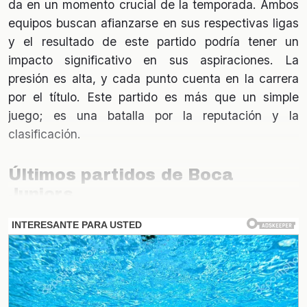
da en un momento crucial de la temporada. Ambos
equipos buscan afianzarse en sus respectivas ligas
y el resultado de este partido podría tener un
impacto significativo en sus aspiraciones. La
presión es alta, y cada punto cuenta en la carrera
por el título. Este partido es más que un simple
juego; es una batalla por la reputación y la
clasificación.
Últimos partidos de Boca
Juniors
Boca Juniors ha tenido un desempeño irregular en
sus últimos encuentros. En sus cinco partidos
anteriores, el equipo ha mostrado destellos de
calidad, pero también ha enfrentado dificultades. A
continuación, se presenta un resumen de los