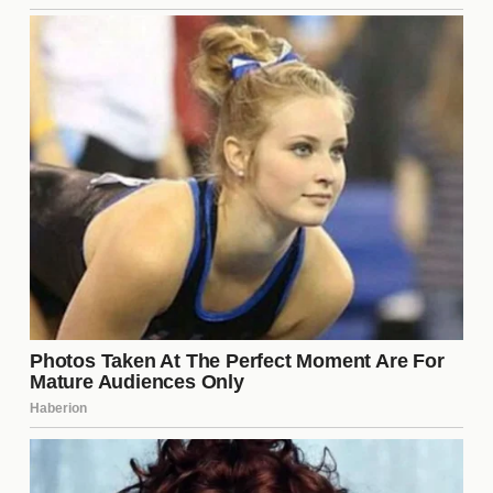
Cruzeiro
El historial de enfrentamientos entre Boca Juniors y
Cruzeiro es rico y lleno de momentos memorables.
Ambos equipos han tenido sus altibajos, pero
siempre han brindado partidos emocionantes. En
los últimos años, los encuentros han sido muy
competitivos, y la rivalidad ha crecido. La historia
compartida añade un nivel extra de emoción y
tensión a este próximo partido, lo que promete un
espectáculo digno de recordar.
¿Cuál es la fecha y hora del
partido?
El partido entre Boca Juniors y Cruzeiro está
programado para el próximo sábado a las 18:00