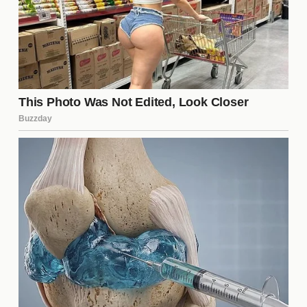
Las estadísticas siempre juegan un papel
importante en la previa de un partido. En el caso de
Boca Juniors y Cruzeiro, se destacan varios
aspectos que podrían influir en el resultado. Entre
ellos, la posesión del balón, la cantidad de tiros a
puerta y la efectividad en las jugadas a balón
parado son cruciales. Estos datos ofrecen una
visión clara de cómo se han comportado ambos
equipos en sus últimos encuentros.
Jugadores a seguir
En este emocionante partido, hay varios jugadores
que prometen ser decisivos. Algunos de los
nombres más destacados incluyen: