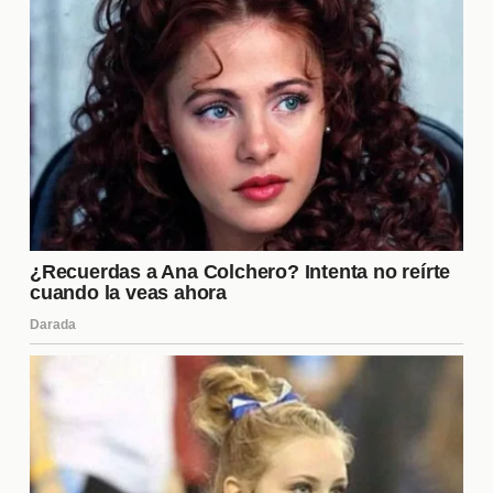
demostrado ser una muralla en la defensa,
manteniendo la portería a cero en varias ocasiones.
Estos jugadores son esenciales para las
aspiraciones del equipo en el torneo.
¿Cómo puedo adquirir boletos
para los partidos de Tigres?
Adquirir boletos para los partidos de Tigres es
bastante sencillo. Puedes comprarlos a través de la
página oficial del club o en las taquillas del estadio.
Es recomendable hacerlo con anticipación, ya que
los partidos suelen tener alta demanda,
especialmente en encuentros importantes. Además,
a veces hay promociones especiales que pueden
ofrecer descuentos.