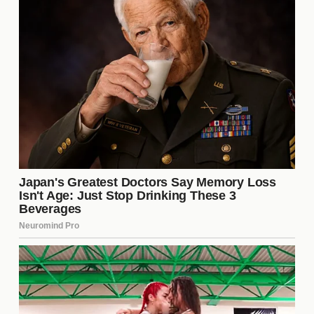
Impacto de la Afición en el
Rendimiento del Equipo
La afición de Tigres es conocida por su pasión y
apoyo incondicional. Este respaldo juega un papel
fundamental en el rendimiento del equipo,
especialmente en casa. Las gradas llenas y el
ambiente electrizante pueden motivar a los
jugadores a dar lo mejor de sí en cada partido, lo
que se traduce en un rendimiento superior en el
campo.
Análisis del Desempeño de los
Jugadores
El análisis individual de los jugadores es esencial
para entender el rendimiento general del equipo.