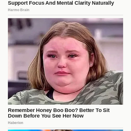
club y sus aficionados, creando un sentido de
pertenencia y orgullo.
Perspectivas para el Futuro
Las perspectivas para Tigres son optimistas. Con
un equipo en crecimiento y un cuerpo técnico
sólido, las expectativas para el próximo torneo son
altas. Los aficionados confían en que, con esfuerzo
y dedicación, el club logrará grandes cosas en el
futuro cercano. La combinación de talento y trabajo
en equipo será clave para alcanzar los objetivos
propuestos.
¿Cuándo es el próximo partido
de Tigres?