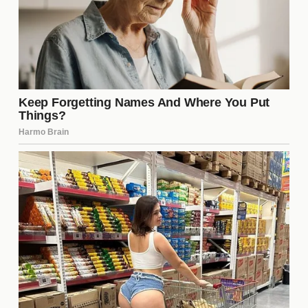
equipo a lo largo de la temporada. Algunos números
resaltan el buen trabajo de Tigres:
Goles anotados: 45
Partidos ganados: 14
Promedio de posesión: 58%
Estos datos no solo son impresionantes, sino que
también indican un estilo de juego ofensivo que ha
sido efectivo para el equipo.
Impacto de la Dirección Técnica
La dirección técnica ha sido un factor determinante
en el éxito de Tigres. El entrenador ha
implementado estrategias innovadoras que han
maximizado el potencial de los jugadores. Su