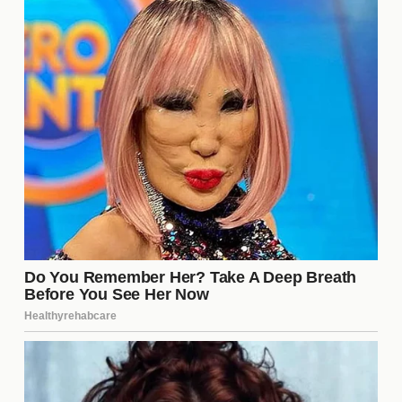
El próximo partido de Tigres está programado para
el sábado a las 19:00 horas, donde se enfrentarán a
su eterno rival en un duelo que promete ser
emocionante. Este tipo de encuentros son cruciales
para la temporada, ya que no solo se juegan
puntos, sino también el orgullo de los aficionados.
Es importante estar atentos a cualquier cambio en
el horario o en la sede del encuentro.
¿Quiénes son los jugadores
clave en el equipo actualmente?
En la actualidad, varios jugadores se destacan por
su rendimiento excepcional. Entre ellos, el delantero
ha sido fundamental, anotando múltiples goles en
los últimos partidos. Además, el portero ha