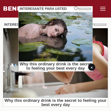
BENEFI
.
MUNDO
×