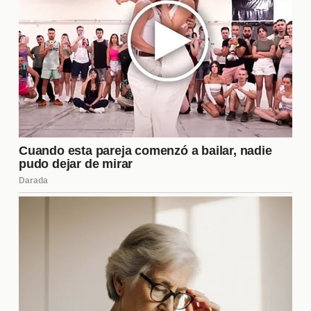
Cada uno ha aportado de manera diferente, y
algunos han destacado más que otros. Entre los
más sobresalientes, se encuentran:
Portero:
Su habilidad para detener penales ha
sido crucial en momentos clave.
Defensores:
La solidez en la defensa ha
reducido las oportunidades del rival.
Centrocampistas:
Su capacidad para distribuir
el balón ha facilitado el juego ofensivo.
Delanteros:
La efectividad frente al arco ha
sido determinante para sumar puntos.
Estadísticas Clave de la
Temporada
Las estadísticas son un reflejo del rendimiento del