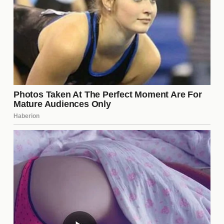
¿Cuál es la historia de Tigres en
la Liga MX?
Tigres UANL es uno de los clubes más exitosos de
la Liga MX, con una rica historia que se remonta a
su fundación en 1960. A lo largo de los años, han
logrado múltiples campeonatos y han sido
reconocidos por su desarrollo de talento joven. Su
estilo de juego atractivo y su fuerte base de
aficionados han hecho de Tigres un equipo
emblemático en el fútbol mexicano. La combinación
de tradición y éxito los posiciona como un referente
en el deporte.