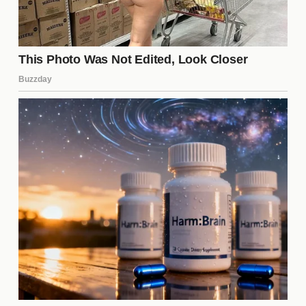
enfoque en la cohesión del equipo y el desarrollo
individual ha generado un ambiente competitivo y
motivador.
Iniciativas Sociales del Club
Tigres no solo se enfoca en el deporte, sino que
también está comprometido con la comunidad. Han
lanzado varias iniciativas sociales que buscan
apoyar a los más necesitados. Algunas de estas
iniciativas incluyen:
Programas de becas para jóvenes deportistas.
Campañas de recolección de alimentos.
Actividades de concienciación sobre la salud y
el bienestar.
Este compromiso ha fortalecido la relación entre el