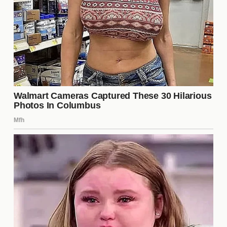
La salida de un jugador clave plantea interrogantes
sobre el futuro de Tigres. El club debe considerar
cómo esta transferencia afectará su estrategia a
largo plazo. ¿Se centrará en el desarrollo de
jóvenes talentos? ¿O buscará fichajes de jugadores
experimentados para mantener su competitividad?
La dirección que tome el club dependerá de su
visión y objetivos, así como de la capacidad para
adaptarse a los cambios en el mercado. La clave
será encontrar un equilibrio entre la inversión y el
rendimiento, asegurando que Tigres siga siendo un
contendiente fuerte en el fútbol mexicano.
¿Qué significa la transferencia
para el jugador?
La transferencia por
9 millones
puede representar