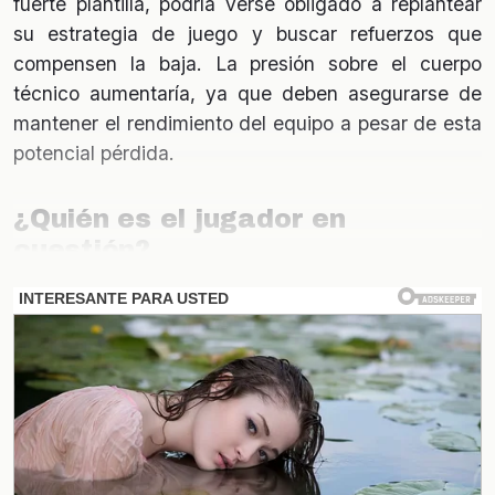
fuerte plantilla, podría verse obligado a replantear
su estrategia de juego y buscar refuerzos que
compensen la baja. La presión sobre el cuerpo
técnico aumentaría, ya que deben asegurarse de
mantener el rendimiento del equipo a pesar de esta
potencial pérdida.
¿Quién es el jugador en
cuestión?
El jugador que está en el centro de esta atención es
un talento emergente que ha demostrado su valía
en la cancha. Su habilidad para marcar goles y
asistir a sus compañeros lo ha convertido en un
activo invaluable para Tigres. Los rumores sobre su
transferencia han generado un gran interés, no solo
entre los aficionados, sino también en otros clubes