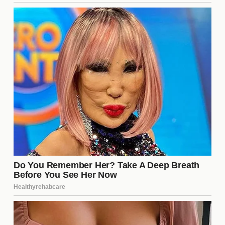
potencial del jugador, mientras que otros
argumentan que podría ser una pérdida
significativa para Tigres. Además, hay quienes
creen que este movimiento podría abrir la puerta a
nuevas oportunidades en el mercado, lo que
beneficiaría a otros clubes. En general, la opinión es
que cada transferencia tiene sus pros y contras, y
el tiempo dirá si esta fue una decisión acertada.