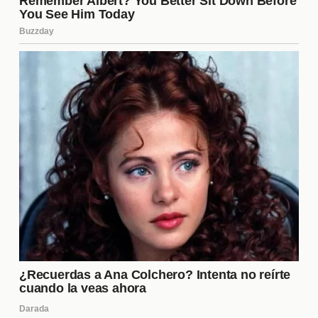
estilo de juego.
Promover a un joven talento:
Dar
oportunidades a jugadores de la cantera que ya
están en el club.
Reestructurar la plantilla:
Ajustar la formación
táctica para maximizar el rendimiento del
equipo actual.
Estas opciones permitirían a Tigres adaptarse y
seguir compitiendo al más alto nivel.
¿Qué dicen los analistas sobre
esta transferencia?
Los analistas del fútbol están divididos sobre el
impacto de esta transferencia. Algunos consideran
que el monto de
9 millones
es justo, dado el