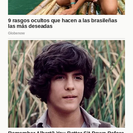
posiblemente buscar un reemplazo que pueda llenar
el vacío dejado por el jugador. Además, el equipo
podría enfrentar una fase de adaptación mientras
los nuevos fichajes se integran. Esto podría
impactar su rendimiento inicial, pero también podría
abrir la puerta a nuevas estrategias que fortalezcan
al club a largo plazo.
¿Cuáles son las alternativas de
Tigres si se concreta la venta?
Si se lleva a cabo la venta, Tigres tiene varias
alternativas para afrontar la situación. Podría optar
por:
Fichar a un nuevo jugador:
Buscar un
reemplazo en el mercado que se ajuste a su