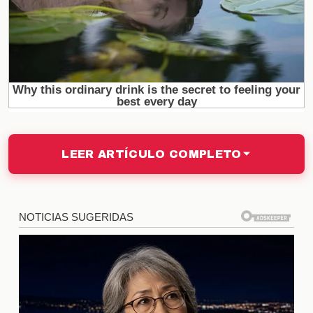
que podrían estar al acecho para hacerse con sus
servicios.
Reacción de los aficionados
Los seguidores de Tigres han expresado una
mezcla de emociones ante la noticia de la posible
venta. Algunos sienten que es una oportunidad
para que el club obtenga un beneficio económico
LEER ARTÍCULO COMPLETO
significativo, mientras que otros temen que la salida
del jugador afecte la cohesión del equipo. Las
redes sociales han sido un hervidero de opiniones,
donde se discuten tanto las implicaciones
deportivas como las financieras de esta decisión.
Comparativa de transferencias
recientes