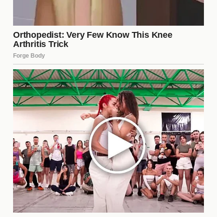
Condiciones económicas:
La oferta
económica que recibe el jugador es
fundamental.
Oportunidades de juego:
La posibilidad de ser
titular y tener un rol protagónico en el nuevo
equipo.
Ambiente del club:
La cultura y el ambiente en
el nuevo club pueden influir en su decisión.
Proyectos deportivos:
La visión a largo plazo
del club y cómo se alinean con sus propias
metas.
Relaciones personales:
La conexión con el
cuerpo técnico y otros jugadores también es
determinante.
Estos elementos son esenciales para que el jugador