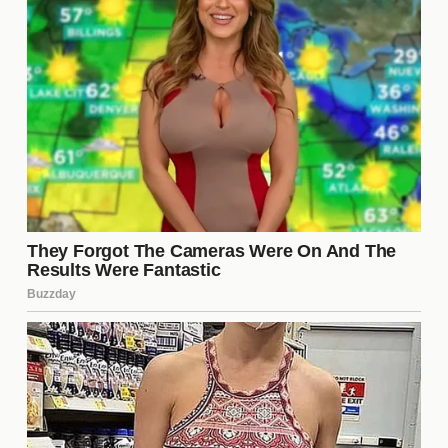
La posible transferencia de este jugador no solo
afecta a Tigres, sino que también puede tener un
impacto en la dinámica de la liga. Si el jugador se
une a un rival directo, podría reforzar a ese equipo y
cambiar la balanza de poder en la competición. Por
otro lado, si se une a un club que no compite
directamente, Tigres podría beneficiarse
indirectamente al liberar espacio para otros
jugadores en su plantilla. La competencia en la liga
siempre está en constante evolución, y cada
transferencia puede ser un factor decisivo en el
rendimiento de los equipos.
Consideraciones sobre el futuro
del club