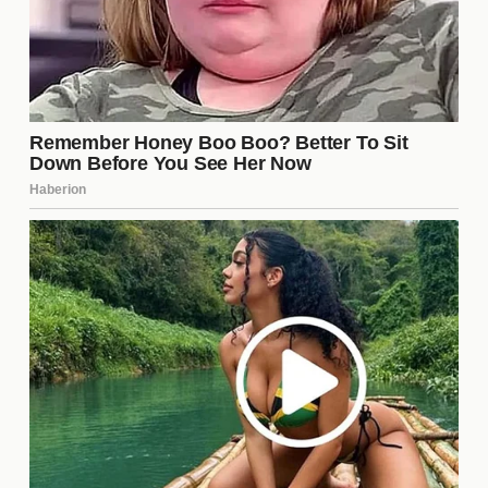
una oportunidad significativa para el jugador, tanto
a nivel profesional como personal. No solo implica
un aumento en su salario, sino que también puede
ofrecerle la posibilidad de demostrar su talento en
un nuevo entorno. Sin embargo, también conlleva el
desafío de adaptarse a un nuevo equipo y sistema
de juego, lo que puede ser estresante. En resumen,
esta decisión puede ser un gran paso en su carrera,
siempre que se maneje adecuadamente.
¿Cómo afectará esto a Tigres
en la próxima temporada?
La salida de un jugador clave podría tener
repercusiones importantes en la próxima
temporada. Tigres deberá ajustar su táctica y