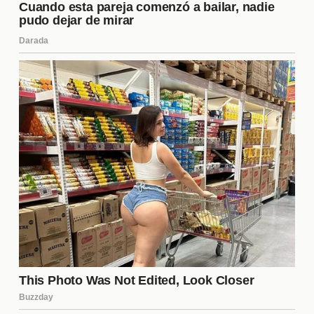
evalúe si un cambio es lo mejor para su carrera.
El papel de los agentes en la
transferencia
Los agentes juegan un papel fundamental en las
transferencias de jugadores. Su responsabilidad no
solo es negociar contratos, sino también asesorar a
sus clientes sobre las mejores decisiones para su
futuro. Un buen agente puede facilitar el proceso y
ayudar a maximizar el valor de la transferencia,
asegurando que el jugador reciba el mejor trato
posible. Además, su red de contactos en la
industria puede abrir puertas a nuevas
oportunidades que de otro modo no estarían
disponibles.