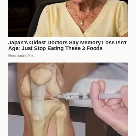
podría ser brillante. Un cambio de aires podría
ofrecerle nuevas oportunidades para crecer y
destacar en un entorno diferente. Sin embargo,
también conlleva riesgos, ya que adaptarse a un
nuevo equipo y sistema de juego puede ser un
desafío. La decisión de mudarse o quedarse
dependerá de múltiples factores, incluyendo la
oferta del nuevo club y las aspiraciones personales
del jugador.
Factores que influyen en la
decisión de transferencia
La decisión de un jugador de cambiar de club no se
toma a la ligera. Hay varios factores que juegan un
papel crucial en este proceso. Algunos de los más
importantes incluyen: