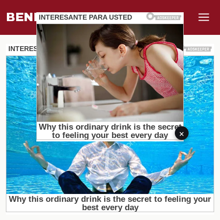
BENEFI
.
MUNDO
×