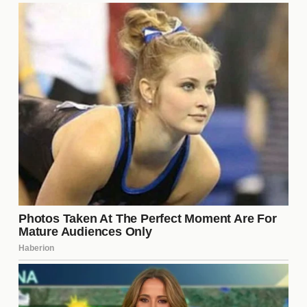
Implicaciones financieras para
Tigres
La venta de un jugador por
9 millones
podría
representar una inyección de capital significativa
para Tigres. Estos fondos podrían ser reinvertidos
en la compra de nuevos talentos o en la mejora de
las instalaciones del club. Sin embargo, también es
crucial que el equipo administre estos recursos de
manera efectiva para evitar problemas financieros a
largo plazo. La planificación estratégica es esencial
para asegurar que la venta no solo sea un alivio
inmediato, sino que también contribuya al
crecimiento sostenido del club.
El efecto en la competencia de
la liga