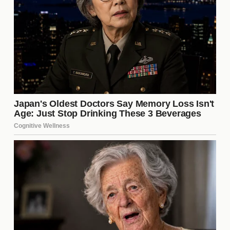
Jugador
Club de origen
Precio de transferencia
Jugador A
Club X
$8 millones
Jugador B
Club Y
$10 millones
Jugador C
Club Z
$7 millones
Esta tabla muestra algunas de las transferencias
recientes en el fútbol mexicano, donde la cifra de
9
millones
se sitúa en un rango competitivo. Estas
transacciones reflejan el valor que los clubes están
dispuestos a invertir en talentos prometedores, y la
situación de Tigres no es la excepción.
Perspectivas futuras para el
jugador
Si se concreta la transferencia, el futuro del jugador