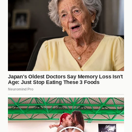
La directiva de Tigres ha argumentado que la
decisión de despedir a Gignac se basa en una
nueva visión para el club. Sin embargo, muchos se
preguntan si esta estrategia es la correcta. La
gestión de un equipo no solo implica decisiones
tácticas, sino también la relación con los jugadores
y la afición. La falta de comunicación clara ha
llevado a un clima de incertidumbre que podría
afectar el rendimiento del equipo en la próxima
temporada.
¿Qué sigue para Gignac?
Tras su salida de Tigres, el futuro de Gignac es
incierto. Existen rumores sobre posibles ofertas de
otros clubes, tanto en México como en el
extranjero. Su experiencia y habilidades seguirán