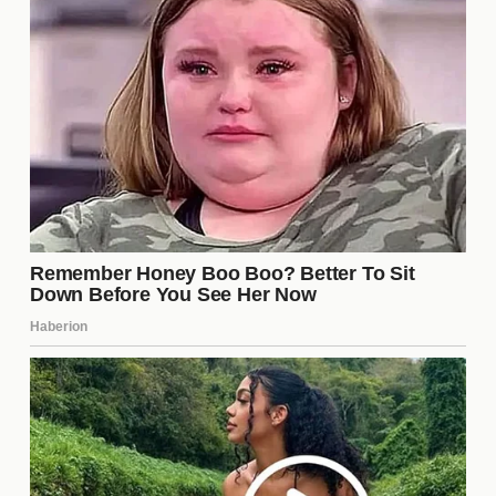
equipo. Aunque el jugador ha sido una figura
emblemática, los líderes del club consideran que es
momento de dar paso a una nueva era. Sin
embargo, muchos aficionados creen que esta
decisión fue apresurada y que no se tomaron en
cuenta sus contribuciones al equipo.
¿Cuál es el impacto de su salida
en el equipo?
La salida de Gignac podría tener un impacto
significativo en la **dinámica del equipo**. Su
presencia no solo era crucial en el campo, sino que
también actuaba como un líder en el vestuario. La
moral del equipo podría verse afectada,
especialmente entre los jugadores más jóvenes que
lo consideraban un modelo a seguir. Además, la