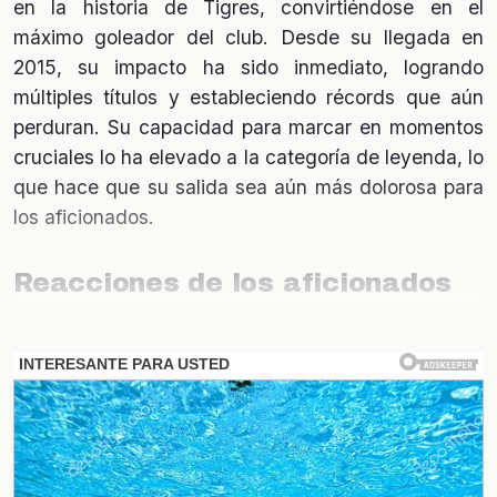
en la historia de Tigres, convirtiéndose en el
máximo goleador del club. Desde su llegada en
2015, su impacto ha sido inmediato, logrando
múltiples títulos y estableciendo récords que aún
perduran. Su capacidad para marcar en momentos
cruciales lo ha elevado a la categoría de leyenda, lo
que hace que su salida sea aún más dolorosa para
los aficionados.
Reacciones de los aficionados
La decisión de la directiva ha provocado una ola de
reacciones entre los seguidores de Tigres. Muchos
expresan su descontento en redes sociales,
considerando que Gignac no merecía un final así.
Las encuestas realizadas en plataformas digitales
muestran que más del 70% de los aficionados se