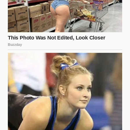
importancia en momentos decisivos.
La relación con sus compañeros
Gignac ha cultivado relaciones cercanas con
muchos de sus compañeros de equipo, siendo un
líder tanto dentro como fuera del campo. Su estilo
de juego y su ética de trabajo han inspirado a
muchos jugadores jóvenes. Sin embargo, su salida
podría generar una brecha en la camaradería que
se había construido a lo largo de los años, lo que
plantea la pregunta de cómo se adaptarán sus
compañeros a esta nueva realidad.
El papel de los medios de
comunicación