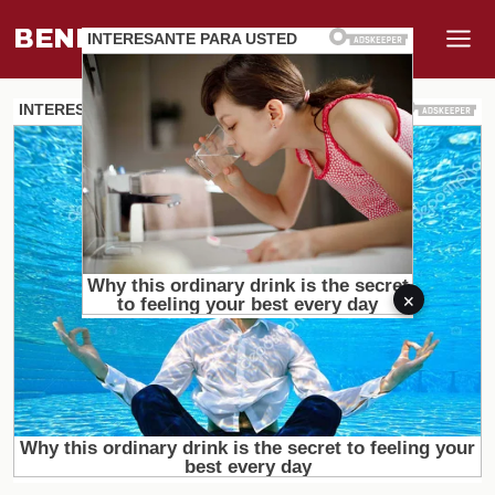
BENEFI
.
MUNDO
×