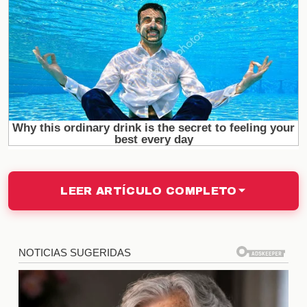
oponen a la decisión, lo que pone de manifiesto el
profundo vínculo entre el jugador y la afición.
Impacto en el vestuario
La salida de un jugador tan influyente como Gignac
podría alterar la dinámica del vestuario. Los
jugadores más jóvenes podrían sentir la presión de
llenar el vacío que deja su ausencia, mientras que
los veteranos podrían verse afectados
emocionalmente. La cohesión del equipo es
LEER ARTÍCULO COMPLETO
esencial para el rendimiento en la liga, y esta
decisión podría ser un factor determinante en el
futuro inmediato del club.
La estrategia de la directiva