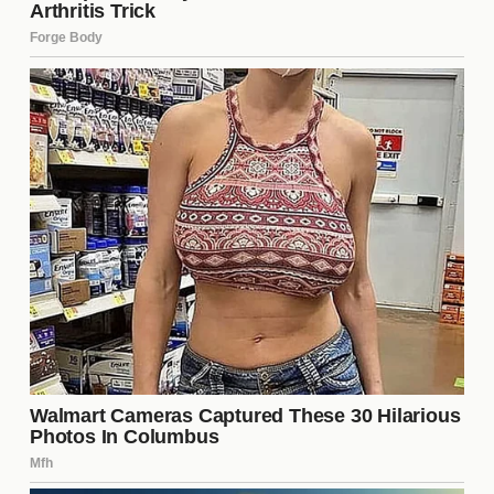
Algunos nombres que han surgido como posibles
reemplazos incluyen:
Jugadores jóvenes de la cantera que podrían
ser promovidos.
Delanteros de otras ligas que podrían aportar
experiencia.
Fichajes de jugadores en el mercado de
transferencias que encajen en la filosofía del
club.
Cada una de estas opciones tiene sus pros y
contras, y la elección correcta será vital para el
futuro del equipo.
El legado que queda
A pesar de su salida, el legado de Gignac en Tigres