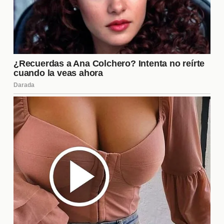
¿Gignac tiene ofertas de otros
clubes?
Hasta el momento, se rumorea que Gignac ha
recibido interés de varios clubes, tanto en México
como en el extranjero. Su experiencia y habilidades
lo convierten en un jugador atractivo para muchas
**franquicias**. Sin embargo, no se ha confirmado
ninguna oferta formal. La decisión de su próximo
destino dependerá de varios factores, incluyendo
su deseo de seguir compitiendo al más alto nivel y
su conexión emocional con Tigres.