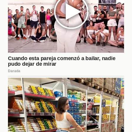
siendo valoradas, y muchos creen que podría
continuar su carrera en una liga competitiva. Sin
embargo, el impacto emocional de dejar un club
donde se convirtió en leyenda no debe
subestimarse, y su próximo paso será crucial para
definir su legado.
Las estadísticas de Gignac
Las cifras de Gignac durante su tiempo en Tigres
son impresionantes. Con más de 150 goles en
partidos oficiales, se ha consolidado como el
máximo goleador en la historia del club. Además, ha
sido fundamental en la obtención de varios títulos,
incluyendo la Liga MX y la Liga de Campeones de
la CONCACAF. Estas estadísticas no solo reflejan
su habilidad como delantero, sino también su