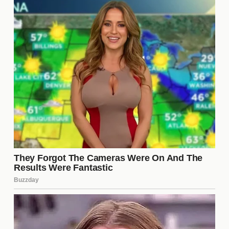
perdurará. Su influencia en el club, tanto en el
rendimiento deportivo como en la conexión
emocional con los aficionados, es innegable. Las
historias y momentos memorables que dejó en el
campo seguirán siendo recordados por
generaciones. La pregunta que muchos se hacen
ahora es: ¿cómo se recordará a Gignac en la
historia de Tigres y qué lecciones se pueden
aprender de su paso por el club?
¿Por qué se decidió correr a
Gignac?
La decisión de la directiva de Tigres de despedir a
Gignac se basa en una supuesta necesidad de
**renovación** y un cambio de dirección en el