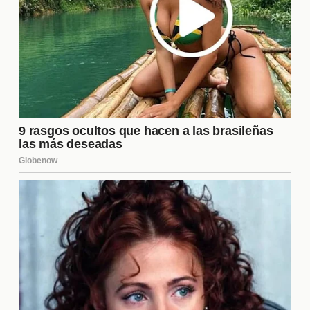
falta de un goleador de su calibre puede complicar
la estrategia del club en la próxima temporada.
¿Qué dicen los expertos sobre
esta decisión?
Los analistas deportivos han expresado opiniones
divididas sobre la decisión de la directiva. Algunos
consideran que es un **movimiento arriesgado**
que podría salir mal, especialmente si no se logra
encontrar un reemplazo adecuado. Otros, sin
embargo, creen que es un paso necesario para
modernizar el equipo y adaptarse a las nuevas
exigencias del fútbol. En general, el consenso es
que esta decisión marcará un antes y un después
en la historia del club.