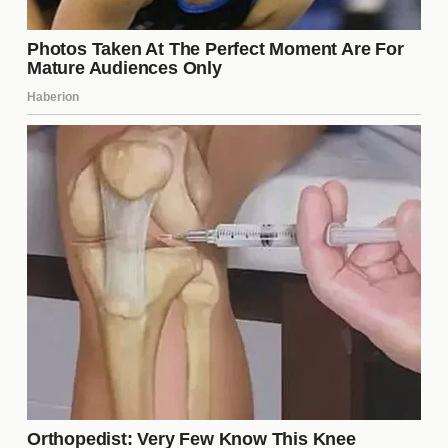
Los medios de comunicación han jugado un papel
crucial en la cobertura de la situación de Gignac.
Desde rumores de su salida hasta análisis de su
impacto en el equipo, los periodistas han estado al
tanto de cada desarrollo. Esta atención mediática
no solo refleja el interés de los aficionados, sino que
también puede influir en la percepción pública sobre
la directiva y sus decisiones. Las narrativas
construidas por los medios pueden tener un efecto
duradero en la reputación del club.
Posibles reemplazos para
Gignac
La directiva de Tigres deberá considerar opciones
viables para llenar el vacío que deja Gignac.