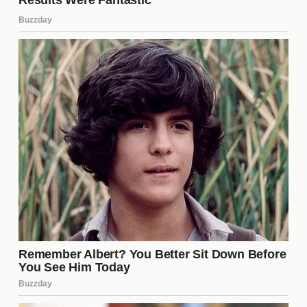
düzenlenecek. Yarışmalar, izleyicilere özel hediyeler
ve sürprizler sunarak, etkileşimi artırmayı hedefliyor.
Yalan dizisi ne zaman
başlayacak?
Yalan dizisinin
yayın tarihi
henüz kesin olarak
açıklanmamış olsa da, yapımcılar çok yakında
izleyicilere sürprizler sunmayı planlıyor. İlk bölümün,
önümüzdeki ay içerisinde ekrana gelmesi
bekleniyor. İzleyicilerin sabırsızlıkla beklediği bu
tarih, sosyal medya üzerinden duyurulacak.
Dizinin konusu nedir?
Yalan, karmaşık ilişkiler ve
sırlarla
dolu bir hikaye
sunuyor. Dizi, karakterlerin geçmişleriyle