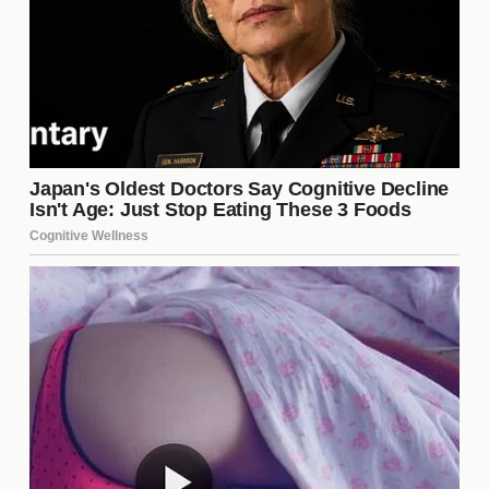
drama
değil, aynı zamanda sürükleyici bir
gizem
hikayesi olacağı yönünde. İzleyicilerin, karakterlerin
sırlarını çözme çabası ve olayların nasıl gelişeceği
konusunda tahminlerde bulunması, dizinin sosyal
medyada da geniş bir yankı bulmasına yol açacak.
Yayın Tarihi
Yalan dizisinin yayın tarihi, izleyiciler tarafından
merakla bekleniyor. İlk bölümün
çok yakında
ekrana
gelmesi planlanıyor. Yapımcılar, izleyicilere her hafta
yeni bölümler sunarak, hikayenin akışını sürdürmeyi
hedefliyor.
Fragman Analizi
Yalan dizisinin yayımlanan fragmanları, karakterlerin