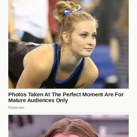
yüzleşmelerini ve birbirleriyle olan etkileşimlerini
keşfederken, izleyicilere duygusal bir yolculuk
yaşatmayı amaçlıyor. Her bölümde, karakterlerin
içsel çatışmaları ve dış dünyayla olan mücadeleleri
ön plana çıkacak.
Kimler dizinin kadrosunda yer
alıyor?
Dizinin kadrosunda tanınmış ve yetenekli oyuncular
yer alıyor. Başrollerde, daha önceki projeleriyle
dikkat çeken isimler bulunuyor. Bu oyuncular,
karakterlerine hayat vererek hikayenin derinliğini
artıracak. Ayrıca, dizinin yapımcıları, yeni
yeteneklere de fırsat tanımayı hedefliyor.