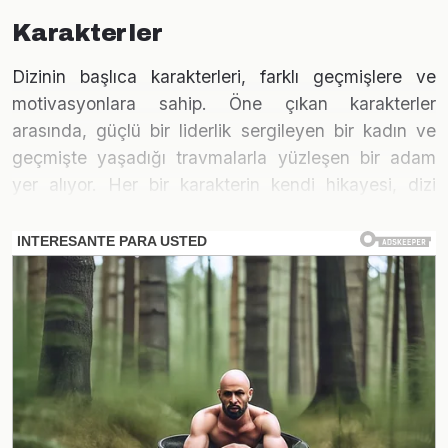
Karakterler
Dizinin başlıca karakterleri, farklı geçmişlere ve
motivasyonlara sahip. Öne çıkan karakterler
arasında, güçlü bir liderlik sergileyen bir kadın ve
geçmişte yaşadığı travmalarla yüzleşen bir adam
yer alıyor. Her bir karakterin kendi hikayesi, dizi
boyunca izleyicilere sunulacak ve bu da derinlik
katacak.
Yapım Ekibi
Yalan dizisinin arkasında deneyimli bir yapım ekibi
bulunuyor. Yönetmen, daha önce birçok başarılı
projeye imza atmış ve senarist ise güçlü bir anlatım
tarzına sahip. Ekibin deneyimi, dizinin kalitesini