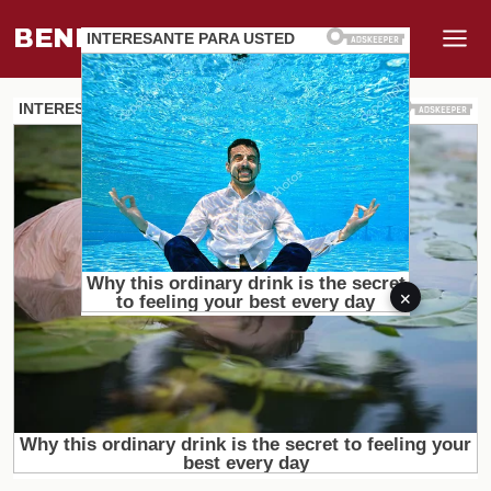
BENEFI
.
MUNDO
×