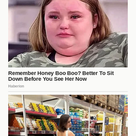
Dizi hangi kanalda
yayınlanacak?
Yalan dizisi, popüler bir televizyon kanalında
yayınlanacak. Bu kanal, izleyicilere kaliteli içerikler
sunma konusunda kendini kanıtlamış bir platformdur.
Dizi, izleyicilere her hafta yeni bölümlerle buluşacak
ve geniş bir kitleye ulaşmayı hedefliyor.