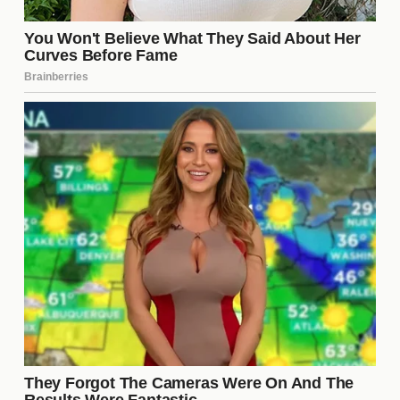
gözle bekliyor.
Tanıtım Stratejileri
Yalan dizisi, tanıtım sürecinde çeşitli stratejiler
uyguluyor. Sosyal medya platformlarında
düzenlenen kampanyalar ve etkileyici fragmanlar,
izleyici kitlesini artırmayı hedefliyor. Ayrıca, ünlü
isimlerin dizi hakkında yaptıkları yorumlar, dizinin
görünürlüğünü artırıyor.
Yarışmalar ve Etkinlikler
Diziyle ilgili olarak, izleyicilere yönelik bazı
yarışmalar ve etkinlikler planlanıyor. Bu etkinlikler,
hayranların diziye olan bağlılıklarını artırmak ve
topluluk oluşturmaya yardımcı olmak amacıyla