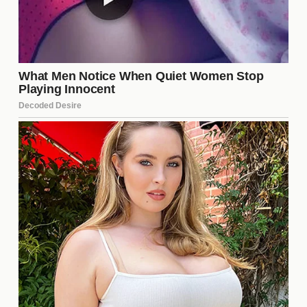
dinamiklerini ve olayların temposunu gözler önüne
seriyor. Fragmanda dikkat çeken bazı unsurlar
şunlardır:
Karakterler arası çatışmaların yoğunluğu.
Gizemli olayların izleyiciyi meraklandırması.
Duygusal anların vurgulanması.
Bu unsurlar, dizinin izleyiciler üzerinde nasıl bir etki
yaratacağı konusunda ipuçları veriyor.
İzleyici Beklentileri
Dizinin tanıtımları, izleyicilerde büyük bir beklenti
oluşturdu. Birçok kişi, Yalan'ın sadece bir
drama
değil, aynı zamanda
gizem
dolu bir hikaye
sunmasını umuyor. İzleyiciler, karakterlerin
derinliklerine inerek, onların sırlarını keşfetmeyi dört