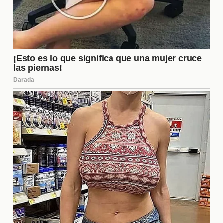
comunicados de prensa de ambos clubes y a las
actualizaciones en los medios deportivos para
conocer los detalles oficiales.
¿Qué impacto tendrá en la moral
del equipo?
El impacto en la moral del equipo puede ser
significativo. La llegada de nuevos jugadores
puede revitalizar a la plantilla, generando un
ambiente de competencia saludable. Sin embargo,
también existe el riesgo de que algunos jugadores
se sientan inseguros sobre su futuro en el club. La
gestión adecuada por parte de los entrenadores y
la directiva será crucial para asegurar que el equipo
mantenga un espíritu positivo y cohesionado, lo que
es esencial para el rendimiento en la
temporada
.