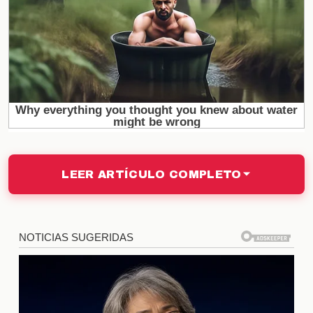
un nivel de emoción y especulación entre los
seguidores.
Impacto en la Temporada
Un intercambio de esta magnitud podría tener un
impacto significativo en la
temporada
actual. La
llegada de nuevos talentos podría mejorar el
desempeño del equipo, mientras que la salida de
jugadores podría abrir espacio para nuevas
LEER ARTÍCULO COMPLETO
incorporaciones. Además, esto podría influir en la
dinámica del vestuario y en la moral del equipo,
aspectos cruciales en el competitivo entorno de la
Liga MX.
Opiniones de Expertos