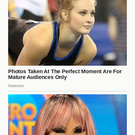
oficialmente. Sin embargo, se rumorea que ambos
clubes están considerando a varias estrellas que
podrían tener un impacto significativo en sus
respectivas plantillas. Este tipo de movimientos
suele generar mucha especulación, y los
aficionados están atentos a cualquier anuncio que
pueda surgir en los próximos días.
¿Cómo afectará este
intercambio a la Liga MX?
El intercambio entre dos de los clubes más
importantes de la
Liga MX
podría tener un efecto
dominó en el resto de la competencia. Si se
concreta, podría motivar a otros equipos a realizar
movimientos similares para mejorar sus plantillas.
Además, la atención mediática generada por este