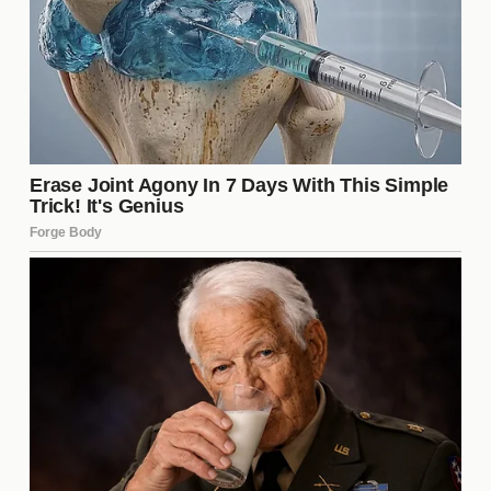
posible salida de jugadores queridos. Esta mezcla
de emociones refleja la pasión que los seguidores
tienen por sus equipos y cómo cada decisión puede
afectar la conexión con los jugadores. La
comunidad futbolística está atenta a los próximos
movimientos en este emocionante capítulo de la
Liga MX.
Razones Detrás del Intercambio
El intercambio entre América y Tigres puede ser
impulsado por diversas razones estratégicas. Cada
club tiene sus propias necesidades y objetivos que
buscan satisfacer. Algunas de las razones más
destacadas incluyen:
Refuerzo de la plantilla:
Ambos equipos