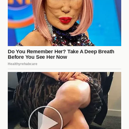
intercambio podría aumentar el interés en la liga,
atrayendo más aficionados y patrocinadores. En
resumen, este movimiento podría ser un catalizador
para una mayor actividad en el mercado de
fichajes.
¿Cuándo se anunciará
oficialmente el intercambio?
El anuncio oficial del intercambio dependerá de las
negociaciones entre los clubes y de la
disponibilidad de los jugadores involucrados. Por lo
general, estos acuerdos se hacen públicos en los
días previos al cierre del mercado de fichajes, que
en la
Liga MX
suele ocurrir en fechas específicas.
Los aficionados deben estar atentos a los