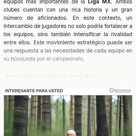
equipos más importantes de la
Liga MX
. Ambos
clubes cuentan con una rica historia y un gran
número de aficionados. En este contexto, un
intercambio de jugadores no solo podría fortalecer a
los equipos, sino también intensificar la rivalidad
entre ellos. Este movimiento estratégico puede ser
una respuesta a las necesidades de cada equipo en
su búsqueda por el campeonato.
Jugadores Involucrados
Se rumorea que las negociaciones podrían incluir a
varios jugadores clave de ambas plantillas. Aunque
los nombres exactos aún no han sido confirmados,
se habla de estrellas que podrían hacer la diferencia
en el rendimiento del equipo. La posibilidad de que
jugadores destacados cambien de camiseta añade