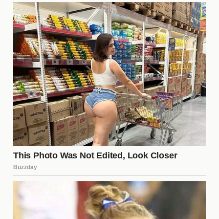
Los directores técnicos de ambos equipos juegan
un papel crucial en la decisión de llevar a cabo este
intercambio. Su visión y estrategia determinarán si
los jugadores propuestos encajan en el estilo de
juego que desean implementar. La comunicación
entre los entrenadores y la directiva es esencial
para asegurar que cualquier movimiento sea
beneficioso para el equipo en su conjunto, tanto a
corto como a largo plazo.
¿Qué jugadores están
involucrados en el posible
intercambio?
Hasta el momento, los nombres específicos de los
jugadores involucrados en el intercambio entre
América y Tigres no han sido confirmados