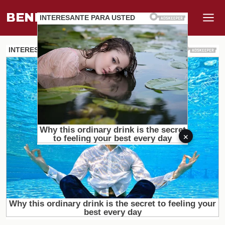
BENEFI
.
MUNDO
×