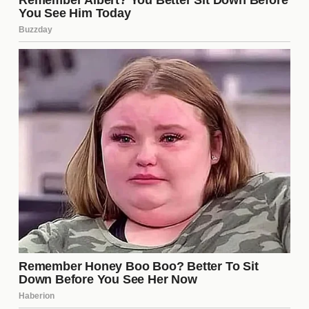
Desafíos del Intercambio
A pesar de los posibles beneficios, un intercambio
de jugadores también presenta desafíos
significativos. La adaptación a un nuevo equipo y
un nuevo entorno puede ser complicada para
cualquier jugador. Además, la presión de cumplir
con las expectativas de los aficionados y del
cuerpo técnico puede generar tensiones. Es
fundamental que ambos clubes gestionen
adecuadamente este proceso para maximizar las
oportunidades de éxito.
El Papel de los Directores
Técnicos