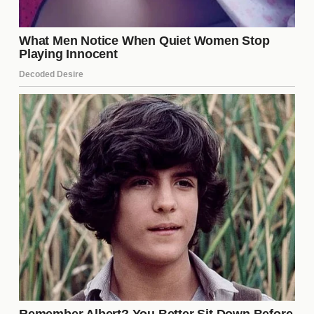
crucial para mejorar el desempeño en la liga. Esto
podría traducirse en mejores resultados y,
potencialmente, en un título al final de la
temporada.
Ventajas para Tigres
Tigres UANL también podría cosechar importantes
beneficios de este intercambio. La llegada de un
jugador destacado podría fortalecer su ataque o
defensa, dependiendo de las necesidades del
equipo. Además, un cambio de aires puede
revitalizar a un jugador que quizás no estaba
rindiendo al máximo en su club actual, lo que podría
resultar en un impacto positivo en su rendimiento y
en el del equipo en general.