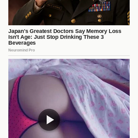
buscan mejorar su competitividad en la liga.
Adaptación táctica:
La incorporación de
jugadores que se alineen mejor con la filosofía
del entrenador.
Rejuvenecimiento del equipo:
Intercambiar
jugadores veteranos por talentos más jóvenes
puede ser clave para el futuro.
Posibles Beneficios para
América
Si el intercambio se concreta, el Club América
podría beneficiarse en varias áreas. La llegada de
nuevos jugadores podría proporcionar un impulso
inmediato al rendimiento del equipo. Además, la
posibilidad de incorporar talentos que
complementen a las estrellas existentes puede ser