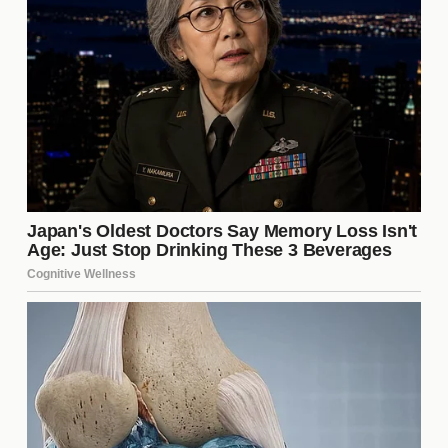
Analistas deportivos y expertos en fútbol han
expresado opiniones diversas sobre este posible
intercambio. Algunos consideran que es una jugada
arriesgada, mientras que otros creen que puede ser
un movimiento estratégico inteligente. La clave
radica en cómo se gestionen los nuevos fichajes y
cómo se adapten al estilo de juego de cada equipo.
Las opiniones varían, pero todos coinciden en que
este intercambio podría ser un punto de inflexión en
la temporada.
Reacciones de los Aficionados
Las redes sociales han estallado con reacciones de
los aficionados ante la noticia del intercambio.
Mientras algunos apoyan la idea y ven un futuro
prometedor, otros expresan su preocupación por la