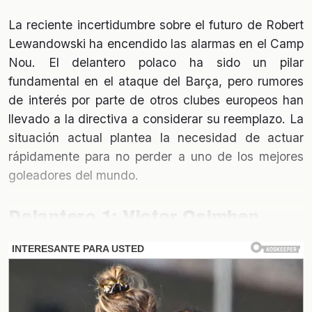
La reciente incertidumbre sobre el futuro de Robert
Lewandowski ha encendido las alarmas en el Camp
Nou. El delantero polaco ha sido un pilar
fundamental en el ataque del Barça, pero rumores
de interés por parte de otros clubes europeos han
llevado a la directiva a considerar su reemplazo. La
situación actual plantea la necesidad de actuar
rápidamente para no perder a uno de los mejores
goleadores del mundo.
Delantero 1: Victor Osimhen
El delantero nigeriano Victor Osimhen ha tenido un
desempeño sobresaliente en la Serie A con el
Napoli. Su capacidad para marcar goles, combinar
con sus compañeros y su velocidad lo convierten