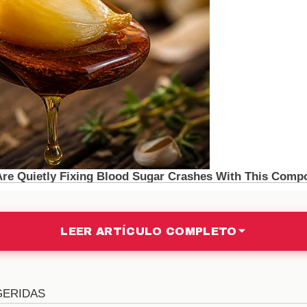
ovimiento podría llevar a la Juventus a buscar alter
momento en que necesitan reforzar su mediocampo
mentará, ya que deberán encontrar un jugador que pu
 Bernardo Silva
e Madrid
, Bernardo Silva tiene la oportunidad de demo
ivas del mundo. Si logra adaptarse rápidamente al es
ura clave en el equipo. Además, su rendimiento en el 
onvocatorias con la selección nacional, lo que añade 
bol.
LEER ARTÍCULO COMPLETO
 juego de Simeone
ido por su enfoque táctico y su capacidad para maxi
o de juego del
Atlético de Madrid
se basa en la solide