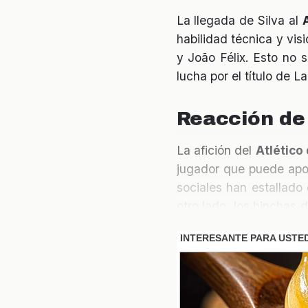
La llegada de Silva al
habilidad técnica y vi
y João Félix. Esto no s
lucha por el título de 
Reacción de 
La afición del
Atlético
jugador que puede apor
sociales han estallado
otro lado, los hinchas 
oportunidad de fichar a
Consecuenci
La negativa de Silva a 