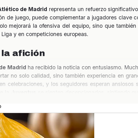
Atlético de Madrid
representa un refuerzo significativ
sión de juego, puede complementar a jugadores clave
olo mejorará la ofensiva del equipo, sino que también 
La Liga y en competiciones europeas.
la afición
 de Madrid
ha recibido la noticia con entusiasmo. Muc
tar no solo calidad, sino también experiencia en gran
 en celebraciones, y los seguidores esperan ansiosos s
de la
Juventus
se sienten decepcionados, sintiendo qu
 un jugador de clase mundial.
as para la Juventus
unirse a la
Juventus
plantea interrogantes sobre la es