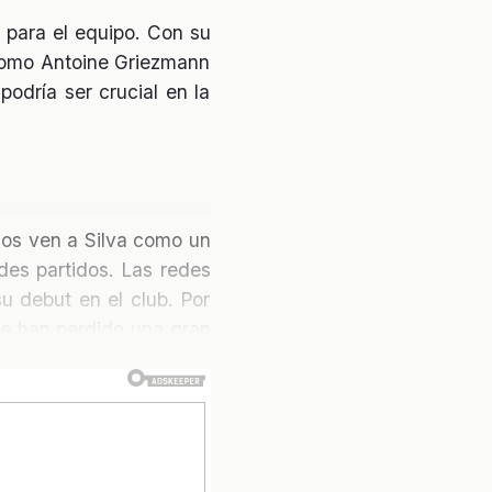
o para el equipo. Con su
 como Antoine Griezmann
podría ser crucial en la
hos ven a Silva como un
des partidos. Las redes
u debut en el club. Por
e han perdido una gran
trategia de fichajes del