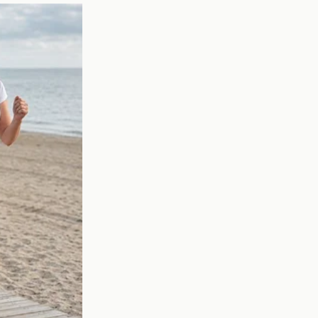
pases precisos, encajará
rear oportunidades será
es. A continuación, se
ades.
 juego.