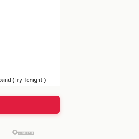
nativas en el mercado,
. La presión sobre la
eda llenar el vacío que
strar su valía en una de
tilo de Simeone, podría
Atlético podría abrirle
aún más motivación a su
mizar el rendimiento de
z defensiva y la rapidez