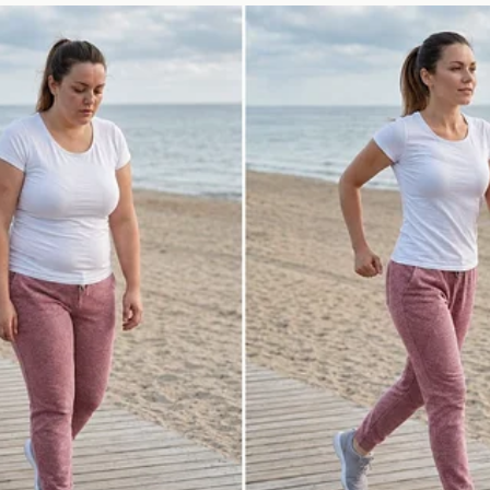
as. Silva, con su capacidad para leer el juego y hacer 
sistema. Su habilidad para moverse entre líneas y c
quipo.
icas de Bernardo Silva
ostrado ser un jugador clave en sus anteriores club
dísticas que destacan su rendimiento:
a temporada:
12 goles en competiciones de clubes.
tencias, mostrando su capacidad para crear oportunid
ses completados:
85%, lo que refleja su precisión en el
 su potencial para impactar en el
Atlético de Madrid
.
del mercado de fichajes