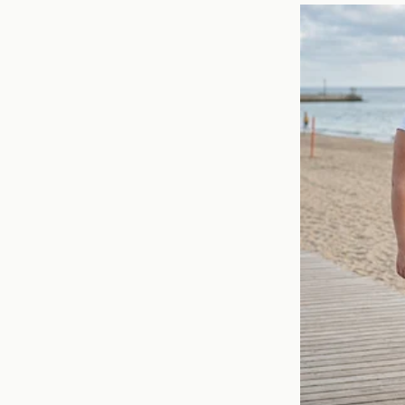
en transiciones ofensiv
perfectamente en este 
vital para el éxito del e
Las estadíst
Bernardo Silva ha dem
presentan algunas esta
Goles en la últim
Asistencias:
8 asis
Porcentaje de pa
Estos números subrayan
El contexto 