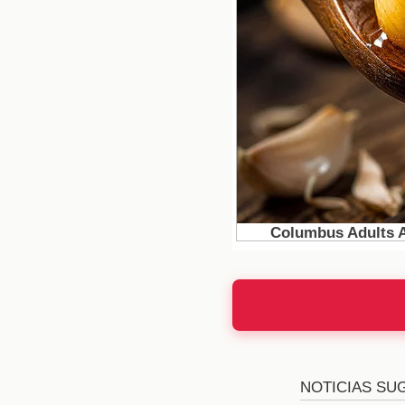
club italiano. Este m
especialmente en un 
dirección deportiva au
deja Silva.
El futuro de
Al unirse al
Atlético d
las ligas más competit
convertirse en una fig
puertas para futuras c
nuevo capítulo en el fút
El estilo de
Diego Simeone es conoc
sus jugadores. El estil