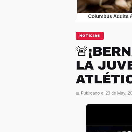
NOTICIAS
🚨¡BER
LA JUV
ATLÉTI
📅 Publicado el 23 de May, 2