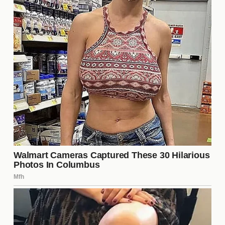
expectativas para la nueva temporada. La
combinación de nuevos fichajes y la continuidad de
**Corberán** ha revitalizado la esperanza entre los
seguidores. Muchos esperan que el equipo no solo
compita, sino que también aspire a títulos, lo que
aumentaría el apoyo y la asistencia a los partidos.
¿Quiénes son los nuevos fichajes
del Valencia CF?
Los nuevos fichajes del Valencia CF incluyen a
jugadores destacados como Juan Pérez, Lucas
Martínez y José García. Cada uno de ellos ha sido
seleccionado por su potencial y habilidades
específicas que complementan las necesidades del
equipo. La llegada de estos talentos busca