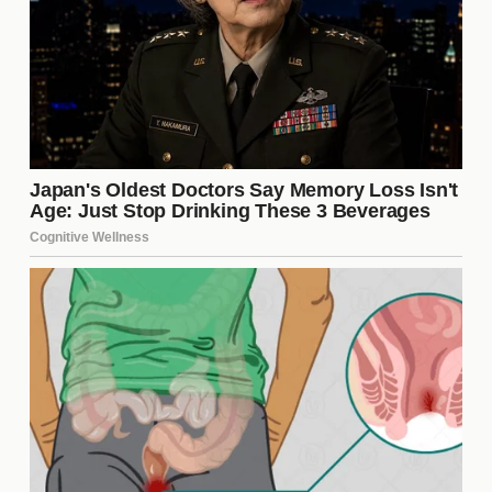
mejor posición en la tabla. La combinación de
juventud y experiencia podría ser la fórmula
perfecta para lograr los objetivos del club.
El Impacto en la Afición
Los **fichajes** y la continuidad de Corberán han
generado un gran entusiasmo entre los aficionados
del Valencia CF. La comunidad se siente optimista
sobre el futuro y espera que el equipo compita por
los primeros lugares. La conexión entre el club y sus
seguidores es vital, y estos cambios parecen
reforzar ese lazo emocional.
Evaluación del Rendimiento de
los Fichajes