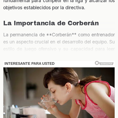
fundamental para competir en la liga y alcanzar los
objetivos establecidos por la directiva.
La Importancia de Corberán
La permanencia de **Corberán** como entrenador
es un aspecto crucial en el desarrollo del equipo. Su
estilo de juego ofensivo y su capacidad para leer
los partidos han sido determinantes en el
rendimiento del Valencia. La confianza que la
directiva ha depositado en él puede ser un factor
decisivo para el éxito del club en el futuro cercano.
Análisis de los Nuevos Fichajes
Los nuevos jugadores han sido seleccionados tras
un exhaustivo análisis de sus capacidades y