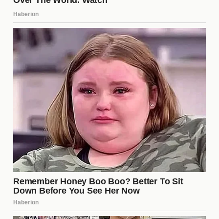
Impacto Financiero de los
Fichajes
La inversión en **fichajes** también tiene un
impacto financiero significativo. Aunque la llegada
de nuevos jugadores puede ser costosa, también
puede generar ingresos a través de la venta de
entradas, merchandising y derechos de televisión.
Es fundamental que el club maneje sus finanzas de
manera prudente para asegurar un crecimiento
sostenible a largo plazo.
Expectativas de la Afición para
la Nueva Temporada
La afición del Valencia CF tiene grandes