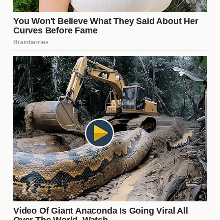
metodología incluye la presión alta y un juego de
posesión que busca desestabilizar a las defensas
rivales. Este estilo no solo entretiene a los
aficionados, sino que también puede resultar en
una mayor efectividad en el campo.
Desarrollo de los Jóvenes
Talentos
El Valencia CF ha apostado por la formación de
jóvenes talentos, y los fichajes recientes
complementan esta estrategia. La combinación de
jugadores experimentados con jóvenes promesas
crea un entorno propicio para el crecimiento. Se
espera que estos jóvenes se beneficien del
liderazgo de los nuevos fichajes y del cuerpo
técnico.