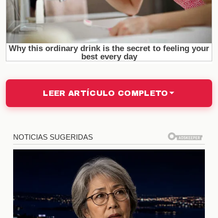
adaptabilidad al estilo de juego del Valencia. Cada
uno aporta algo único, ya sea velocidad, técnica o
fortaleza física. La siguiente tabla resume algunos
de los fichajes más destacados:
Jugador
Posición
Procedencia
Juan Pérez
Delantero
Real Madrid
Lucas Martínez
Defensa
Atlético de Madrid
LEER ARTÍCULO COMPLETO
José García
Centrocampista
Sevilla FC
Expectativas para la
Temporada
Con la incorporación de estos nuevos talentos y la
dirección de **Corberán**, las expectativas para la
temporada son altas. Los aficionados esperan ver
un juego más dinámico y ofensivo, así como una