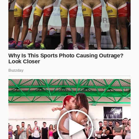
la afición del Valencia CF?
Los **fichajes** están generando un gran
entusiasmo entre la afición del Valencia CF. La
comunidad se siente optimista sobre el futuro del
equipo, ya que la llegada de nuevos talentos
promete un juego más atractivo y competitivo. Este
renovado espíritu puede traducirse en un mayor
apoyo en los estadios y un aumento en la venta de
productos del club, lo que beneficia a la
organización en su conjunto.
¿Cuáles son las expectativas
del club para esta temporada?
Las expectativas del club para esta temporada son
bastante altas. Se busca no solo mejorar la posición