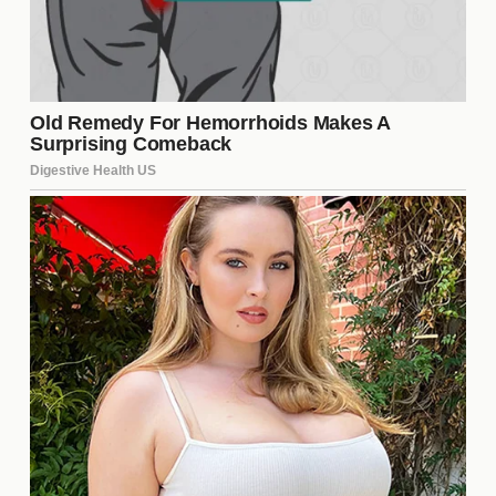
Desde su llegada, los nuevos fichajes han mostrado
un rendimiento notable en los entrenamientos y
partidos amistosos. Es crucial evaluar su impacto
en el equipo para determinar si cumplen con las
expectativas. A continuación, se presentan algunos
aspectos clave a considerar:
Adaptación al estilo de juego del equipo.
Contribución en goles y asistencias.
Interacción con los jugadores veteranos.
Corberán y su Estrategia de
Juego
La estrategia de **Corberán** se centra en un
enfoque ofensivo, buscando maximizar las
habilidades de los nuevos jugadores. Su