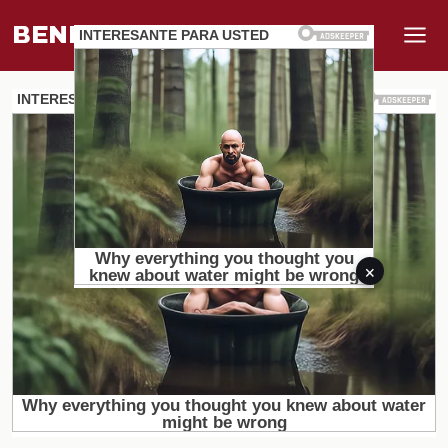
BENEFI
.
MUNDO
×