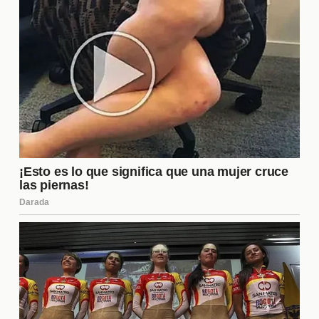
fortalecer tanto la defensa como el ataque,
asegurando un rendimiento competitivo en la liga.
¿Qué papel juega Corberán en el
desarrollo del equipo?
Corberán desempeña un papel fundamental en el
desarrollo del equipo, no solo como entrenador, sino
también como líder motivacional. Su visión táctica y
capacidad para implementar un estilo de juego
ofensivo son esenciales para maximizar el
rendimiento de los jugadores. Además, su
experiencia permite gestionar adecuadamente la
presión que conlleva competir en una liga tan
exigente.
¿Cómo afectarán los fichajes a