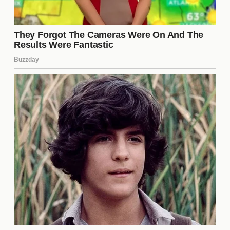
Las redes sociales han transformado la forma en
que los actores como
Can Yaman
interactúan con
su audiencia. Plataformas como Instagram y Twitter
permiten una comunicación más directa y personal.
Esto ha llevado a un aumento en la participación de
los fans, quienes sienten que pueden expresar su
apoyo o críticas de manera inmediata y efectiva.
Comparaciones con Otros
Actores
Las comparaciones entre
Can Yaman
y otros
actores de la industria son inevitables. A menudo,
los medios destacan similitudes y diferencias en
sus carreras, lo que puede ser tanto positivo como
negativo. Sin embargo, Yaman ha sabido manejar
estas comparaciones con madurez, enfocándose en