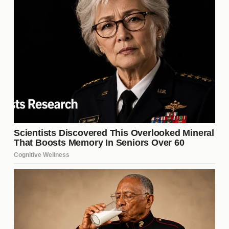
compartido mensajes de apoyo. Esta comunidad
activa ha creado un ambiente positivo que
contrarresta las críticas, mostrando que la lealtad
de los fans puede ser un poderoso aliado en
momentos difíciles.
Lecciones Aprendidas
La situación actual de
Can Yaman
ofrece valiosas
lecciones sobre la gestión de la imagen pública.
Aprender a manejar las críticas con gracia y
determinación es fundamental para cualquier figura
pública. Además, el apoyo de los fans puede ser un
pilar esencial en la construcción de una carrera
sólida y duradera en la industria del
entretenimiento.