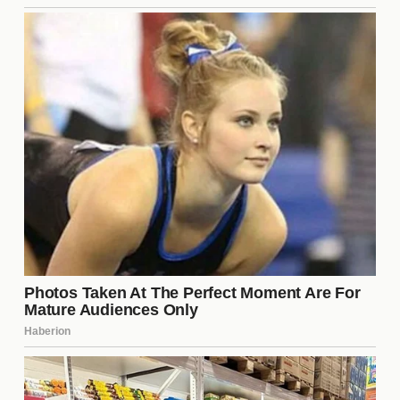
Las críticas hacia
Can Yaman
han surgido
principalmente debido a su elección de proyectos y
su estilo personal. Algunos fans y críticos han
cuestionado sus decisiones artísticas, mientras que
otros han comentado sobre su apariencia y forma
de interactuar con los medios. Este tipo de atención
es común en la industria del entretenimiento,
especialmente para figuras en ascenso.
¿Cómo ha respondido Can
Yaman a las críticas?
En lugar de ignorar las críticas,
Can Yaman
ha
optado por abordarlas de manera abierta. Utiliza
sus plataformas sociales para expresar su punto de
vista y aclarar malentendidos. Su enfoque ha sido