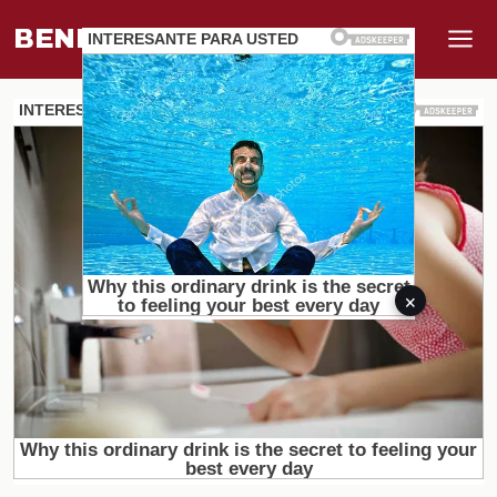
BENEFI
.
MUNDO
×