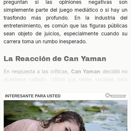
preguntan si las opiniones negativas son
simplemente parte del juego mediático o si hay un
trasfondo más profundo. En la industria del
entretenimiento, es común que las figuras públicas
sean objeto de juicios, especialmente cuando su
carrera toma un rumbo inesperado.
La Reacción de Can Yaman
En respuesta a las críticas,
Can Yaman
decidió no
quedarse callado. Utilizó sus redes sociales para
expresar su opinión y aclarar malentendidos. Su
enfoque directo y sincero resonó con muchos de
sus seguidores, quienes lo apoyaron
incondicionalmente. Esta reacción ha reforzado su
imagen como un artista auténtico y comprometido
con su carrera.