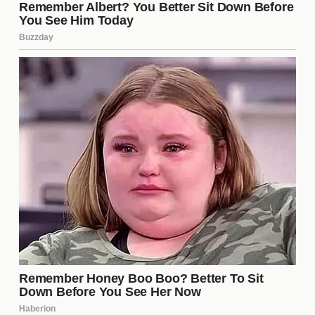
su propio camino y en lo que lo hace único en el
competitivo mundo del entretenimiento.
El Futuro de Can Yaman
Con el panorama actual, el futuro de
Can Yaman
parece prometedor. Su capacidad para adaptarse a
las críticas y mantener una imagen positiva sugiere
que seguirá siendo una figura relevante en la
industria. A medida que continúe evolucionando
como actor y persona, es probable que siga
atrayendo tanto admiradores como detractores, lo
que solo alimentará su trayectoria profesional.
¿Por qué Can Yaman ha recibido
críticas recientemente?