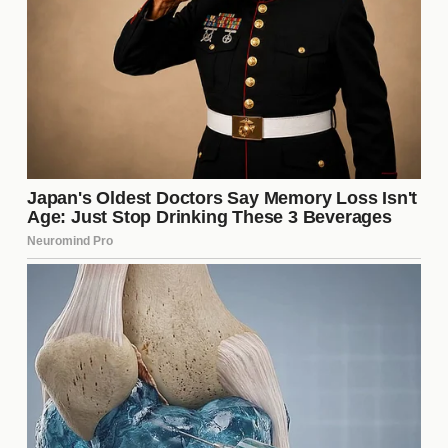
Las Críticas Más Comunes
Entre las críticas que ha recibido
Can Yaman
,
algunas son recurrentes y se centran en aspectos
específicos de su carrera. Estas incluyen:
Su elección de proyectos cinematográficos.
Su estilo personal y apariencia.
Su forma de interactuar con los medios y los
fans.
Las comparaciones con otros actores.
Su vida personal y relaciones sentimentales.
Cada uno de estos puntos ha generado debate,
pero también ha permitido a Yaman reafirmar su
compromiso con su trabajo y su autenticidad.