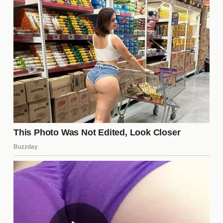
directo y sincero, lo que ha resonado positivamente
entre sus seguidores y ha ayudado a mantener su
imagen pública intacta.
¿Qué impacto han tenido las
críticas en su carrera?
Curiosamente, las críticas han tenido un efecto dual
en la carrera de
Can Yaman
. Por un lado, han
generado controversia y debate, lo que ha
aumentado su visibilidad. Por otro lado, su
capacidad para manejar la situación ha fortalecido
su imagen como un artista resiliente y auténtico.
Esto ha llevado a más oportunidades en su carrera,
lo que sugiere que, en muchos casos, la adversidad
puede ser un catalizador para el crecimiento.