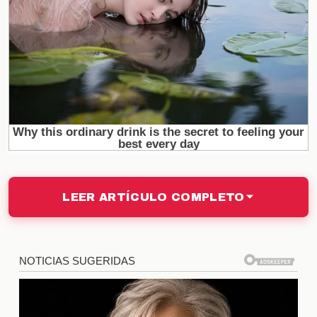
Impacto en la Carrera de Yaman
Las críticas, lejos de perjudicar a
Can Yaman
,
parecen haber tenido un efecto positivo en su
carrera. Aumentaron su visibilidad y atrajeron la
atención de nuevos públicos. Esto se traduce en
más oportunidades laborales y colaboraciones,
demostrando que incluso las controversias pueden
ser aprovechadas de manera constructiva en el
mundo del espectáculo.
LEER ARTÍCULO COMPLETO
El Apoyo de los Fans
Los seguidores de
Can Yaman
han jugado un papel
crucial en esta situación. A través de campañas en
redes sociales, han defendido a su ídolo y han