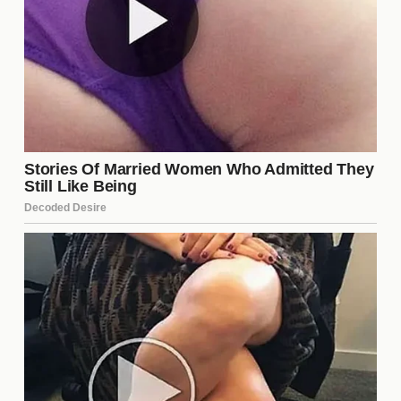
¿Cuál es la opinión de sus fans
sobre las críticas?
Los seguidores de
Can Yaman
han mostrado un
fuerte apoyo ante las críticas. Muchos consideran
que son injustas y han defendido a su ídolo en
redes sociales. Esta comunidad activa ha creado
un ambiente positivo que contrarresta las opiniones
negativas, demostrando que la lealtad de los fans
puede ser un factor decisivo en la percepción
pública de un artista.