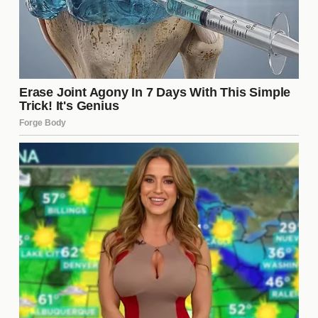
La Estrategia de Comunicación
de Yaman
La manera en que
Can Yaman
se comunica con su
audiencia es fundamental para su éxito. A través de
entrevistas y publicaciones en redes sociales, ha
desarrollado una estrategia que incluye:
Responder directamente a las críticas.
Compartir momentos de su vida personal.
Utilizar un tono positivo y motivador.
Esta estrategia no solo le ayuda a conectar con sus
fans, sino que también establece un modelo de
cómo enfrentar adversidades en el ámbito público.
El Papel de las Redes Sociales