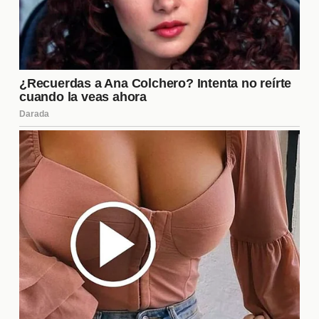
¿Qué factores influyen en las
cuotas de apuestas?
Las cuotas de apuestas son determinadas por
varios factores, entre los que destacan el
rendimiento reciente de los equipos, las
estadísticas históricas, las condiciones del juego y
la cantidad de dinero apostado en cada resultado.
Las casas de apuestas utilizan algoritmos
complejos y análisis de datos para establecer estas
cuotas, que pueden cambiar en tiempo real según
la información disponible. Comprender cómo
funcionan estas cuotas puede ayudar a los
apostadores a identificar oportunidades favorables.
¿Puedo apostar en deportes que
no son populares en Santa Fe?