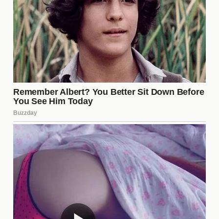
Perspectivas futuras en las
apuestas de Santa Fe
Con el crecimiento constante de las plataformas de
apuestas en línea, Santa Fe se enfrenta a un futuro
prometedor en este ámbito. La integración de
tecnología avanzada y análisis de datos permitirá a
los apostadores tomar decisiones más informadas.
Además, la regulación del sector puede atraer a
más jugadores y aumentar la competencia, lo que
podría resultar en mejores cuotas y oportunidades.
En resumen, el horizonte de las apuestas en Santa
Fe se ve cada vez más atractivo.
Aspectos clave para apostar en
Santa Fe