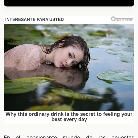
En el apasionante mundo de las apuestas