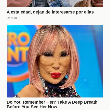
Sí, es posible apostar en deportes menos populares
en Santa Fe. Muchas casas de apuestas ofrecen
una amplia gama de deportes, desde el fútbol y el
baloncesto hasta deportes menos tradicionales
como el cricket o el rugby. Sin embargo, es
fundamental investigar y asegurarse de que haya
suficiente información y estadísticas disponibles
sobre esos deportes para tomar decisiones
informadas. La diversidad en las opciones de
apuestas puede ser una excelente manera de
explorar nuevas oportunidades.