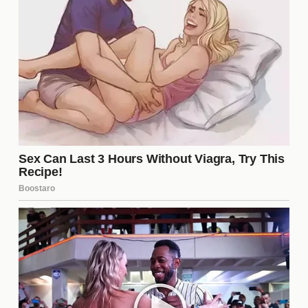
variedad de reacciones entre los espectadores.
Muchos se sienten identificados con los dilemas de
los personajes, lo que provoca debates
apasionados en redes sociales. Esta conexión
emocional es clave para el éxito de la serie, ya que
fomenta la lealtad de los fans y aumenta la
visibilidad del programa.
El futuro de la serie y los celos
A medida que la trama se desarrolla, los
celos
seguirán siendo un tema recurrente. La evolución
de estos sentimientos podría llevar a revelaciones
inesperadas y a un desenlace que sorprenda a
todos. Los guionistas tienen la oportunidad de
explorar nuevas dinámicas y relaciones,
manteniendo así la intriga y el interés del público a