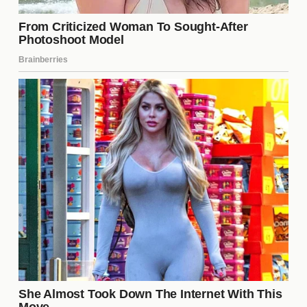
celos
se convierten en el centro de atención. Estos
momentos no solo generan tensión, sino que
también ofrecen oportunidades para el crecimiento
de los personajes. Escenas de confrontación,
malentendidos y reconciliaciones son esenciales
para mantener el interés del espectador y avanzar
en la narrativa.
El simbolismo de los celos
Los
celos
en "Esref Ruya" también tienen un fuerte
simbolismo. Representan no solo la inseguridad y el
miedo a perder a alguien, sino también la lucha
interna que cada personaje enfrenta. Este
simbolismo añade una capa de complejidad a la
serie, permitiendo que los espectadores reflexionen