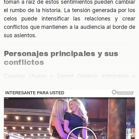
toman a raíz de estos sentimientos pueden cambiar
el rumbo de la historia. La tensión generada por los
celos puede intensificar las relaciones y crear
conflictos que mantienen a la audiencia al borde de
sus asientos.
Personajes principales y sus
conflictos
Cagatay Ulusoy y Demet Ozdemir interpretan a
personajes que, a pesar de su amor, se ven
atrapados en un torbellino de
celos
y desconfianza.
Estos conflictos internos no solo afectan su
relación, sino que también influyen en sus
interacciones con otros personajes, generando un
efecto dominó que puede llevar a decisiones
drásticas y revelaciones sorprendentes.