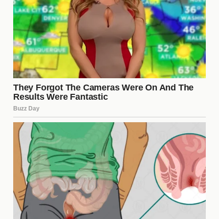
¿Qué lecciones se pueden
aprender sobre los celos?
Una de las lecciones más importantes sobre los
celos
que se pueden extraer de "Esref Ruya" es la
necesidad de la
comunicación
y la confianza en
las relaciones. Los personajes que enfrentan sus
inseguridades y hablan abiertamente sobre sus
sentimientos tienden a encontrar soluciones más
saludables. Esto resalta la idea de que, aunque los
celos son una emoción natural, es fundamental
gestionarlos de manera constructiva para mantener
relaciones sanas.