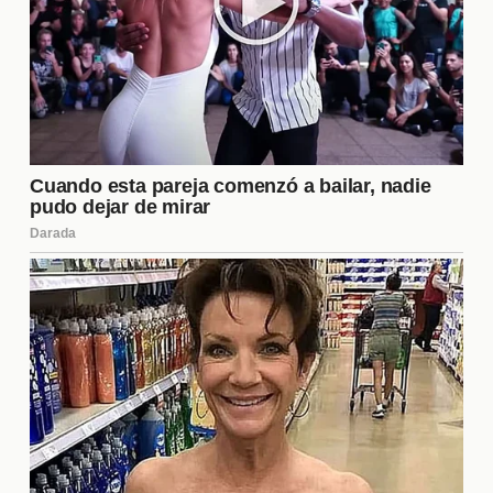
largo plazo.
Los celos como motor de la
narrativa
En "Esref Ruya", los
celos
actúan como un
catalizador que impulsa la historia hacia adelante.
Estos sentimientos no solo crean conflictos, sino
que también permiten que los personajes se
desarrollen y evolucionen. A través de sus
reacciones a los celos, se revelan sus verdaderas
personalidades y deseos, lo que añade profundidad
a la trama.
Las relaciones afectadas por
los celos