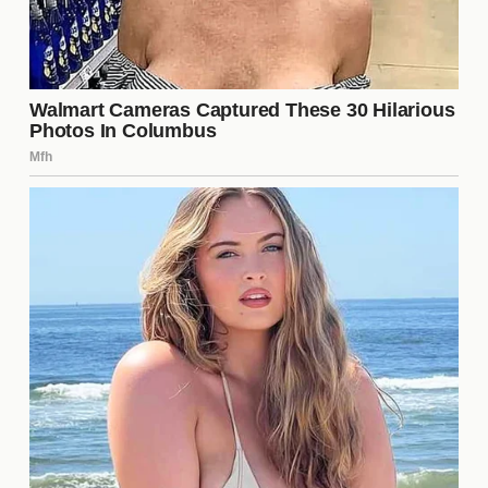
Las relaciones entre los personajes principales y
secundarios son influenciadas de manera
significativa por los
celos
. Estas emociones pueden
llevar a rupturas, reconciliaciones y giros
inesperados. Algunas de las relaciones más
afectadas incluyen:
La relación romántica entre los protagonistas.
Las amistades que se ven amenazadas por
malentendidos.
Los vínculos familiares que se tensan debido a
la desconfianza.
Momentos clave relacionados
con los celos
En la serie, hay momentos cruciales donde los