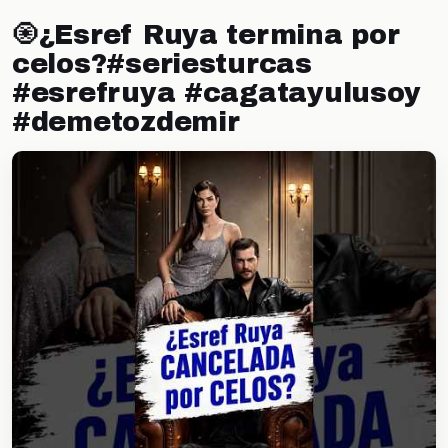
🧿¿Esref Ruya termina por
celos?#seriesturcas
#esrefruya #cagatayulusoy
#demetozdemir