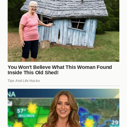
algunos casos, alianzas inesperadas. A través de
estas dinámicas, la serie muestra cómo los celos
pueden desestabilizar incluso las relaciones más
sólidas, creando un ambiente de tensión constante.
¿Los celos son retratados de
manera realista en la serie?
Sí, los
celos
en "Esref Ruya" son retratados de
manera bastante realista. La serie aborda cómo
estos sentimientos pueden surgir en diversas
situaciones cotidianas y cómo afectan a las
personas de manera diferente. Esta representación
honesta permite que la audiencia se identifique con
los personajes y sus luchas, haciendo que la
historia sea más relatable y conmovedora.