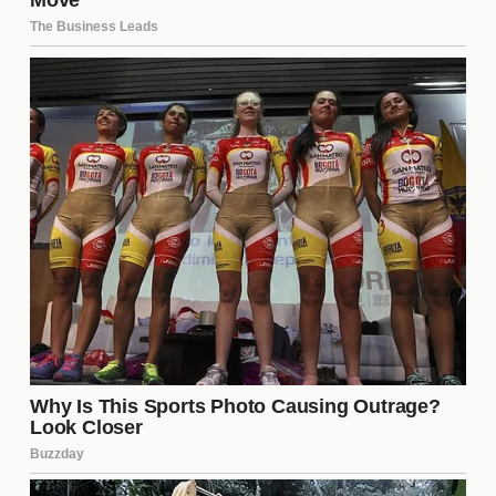
sobre sus propias experiencias y emociones.
Lecciones sobre los celos
A través de las experiencias de los personajes,
"Esref Ruya" ofrece valiosas lecciones sobre los
celos
. Estas incluyen la importancia de la
comunicación, la confianza y la autoconfianza en
las relaciones. Al final, los personajes que logran
superar sus celos no solo crecen emocionalmente,
sino que también fortalecen sus vínculos con los
demás, ofreciendo un mensaje esperanzador a la
audiencia.
¿Qué papel juegan los celos en
la relación entre los
protagonistas?