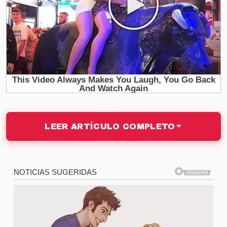
¿Cómo manejan los personajes
los celos?
La forma en que cada personaje maneja los
celos
es fundamental para el desarrollo de la historia.
Algunos optan por la confrontación, mientras que
otros eligen la evasión. Este contraste en las
respuestas emocionales no solo revela su
LEER ARTÍCULO COMPLETO
personalidad, sino que también permite a la
audiencia conectar con sus luchas internas y
comprender mejor sus motivaciones.
Reacciones de la audiencia ante
los celos
Los
celos
en "Esref Ruya" han generado una