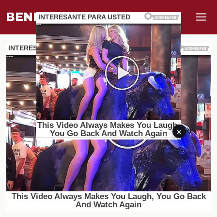
BENEFI
.
MUNDO
×