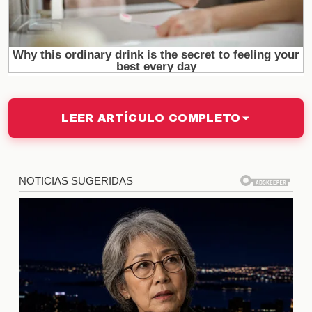
Sin embargo, no todo son buenas noticias. El Sevilla
FC enfrenta la fuga de varios
patrocinadores
importantes, lo que podría afectar gravemente su
situación financiera. Las razones detrás de esta
decisión incluyen la falta de resultados deportivos y
la incertidumbre en la gestión del club. La pérdida
de estos apoyos económicos podría limitar las
LEER ARTÍCULO COMPLETO
posibilidades de fichajes y mejorar la plantilla.
Reacciones de los Aficionados
La noticia de la permanencia de Vlachodimos ha
generado reacciones mixtas entre los aficionados.
Muchos celebran su continuidad, considerándolo
un signo de estabilidad, mientras que otros están
preocupados por la fuga de patrocinadores. Este
contraste refleja la incertidumbre que vive el club