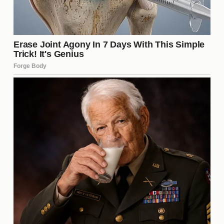
El Rol de Vlachodimos en el
Sevilla FC
Odisseas Vlachodimos ha sido un jugador clave
para el Sevilla FC desde su llegada. Su capacidad
para realizar paradas decisivas y su liderazgo en el
campo lo han convertido en un referente para la
defensa. Este rol es fundamental en un equipo que
busca recuperar su estatus en la élite del fútbol
español y europeo.
Razones Detrás de la Fuga de
Patrocinadores
La fuga de patrocinadores del Sevilla FC se puede
atribuir a varios factores. Entre ellos, destacan:
Rendimiento deportivo inconsistente.