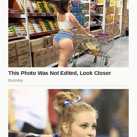
equipo. Su capacidad para realizar paradas clave y
liderar desde la portería proporciona una estabilidad
que el club necesita en momentos de
incertidumbre. Además, su continuidad puede
motivar a otros jugadores a rendir al máximo, lo que
es esencial para las aspiraciones del equipo en
competiciones tanto nacionales como
internacionales.
¿Qué consecuencias tiene la
fuga de patrocinadores?
La fuga de
patrocinadores
puede acarrear serias
consecuencias financieras para el Sevilla FC. Sin el
apoyo económico de estos socios, el club podría
enfrentar dificultades para realizar fichajes y