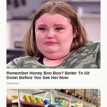
Con su continuidad asegurada, el futuro de
Vlachodimos en el Sevilla FC parece prometedor,
siempre que el club logre estabilizar su situación
financiera. Los aficionados esperan que su
presencia no solo aporte seguridad en el arco, sino
que también inspire a sus compañeros a elevar su
rendimiento. La clave será si el club puede rodearlo
de un equipo competitivo que le permita brillar en el
escenario europeo.
¿Por qué es importante la
permanencia de Vlachodimos en
el Sevilla FC?
La permanencia de
Odisseas Vlachodimos
es
crucial para el Sevilla FC, ya que su experiencia y
habilidades son fundamentales para la defensa del