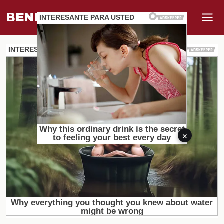
BENEFI
.
MUNDO
×