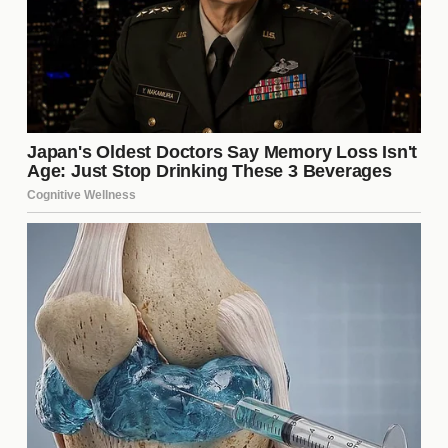
en este momento crítico.
Perspectivas Futuras del Sevilla
FC
Con la permanencia de Vlachodimos y la fuga de
patrocinadores, el futuro del Sevilla FC es incierto.
La dirección del club deberá trabajar arduamente
para atraer nuevos patrocinadores y mantener un
rendimiento competitivo. El equilibrio entre la
estabilidad financiera y los resultados deportivos
será clave para el éxito a largo plazo. Los próximos
meses serán cruciales para determinar el rumbo del
equipo en las competiciones nacionales e
internacionales.