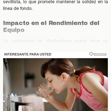
sevillista, lo que promete mantener la solidez en la
línea de fondo.
Impacto en el Rendimiento del
Equipo
La continuidad de Vlachodimos puede tener un
efecto positivo en el rendimiento del equipo. Su
experiencia y habilidades en el arco son vitales para
el Sevilla, especialmente en competiciones
europeas. La confianza que genera en la defensa
puede traducirse en mejores resultados en el
campo, lo que es crucial para las aspiraciones del
club.
La Fuga de Patrocinadores