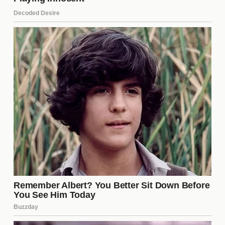
asegurar un futuro sostenible.
La Opinión de los Expertos
Los analistas deportivos han expresado su
preocupación por la situación actual del Sevilla FC.
Muchos consideran que la permanencia de
Vlachodimos es un alivio, pero advierten que la
fuga de patrocinadores es un signo de problemas
más profundos. Según expertos, el club necesita
una reestructuración que aborde tanto la gestión
interna como la estrategia deportiva para revertir
esta tendencia negativa.
El Futuro de Vlachodimos en el
Sevilla