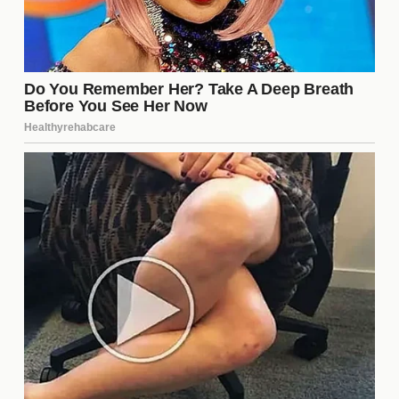
sostenibilidad del club puede ser clave para atraer
de nuevo a los patrocinadores perdidos.
¿Cuál es el futuro inmediato del
Sevilla FC?
El futuro inmediato del Sevilla FC depende de
varios factores, incluyendo la estabilidad financiera
y el rendimiento deportivo. Con la permanencia de
Vlachodimos, el equipo tiene una base sólida, pero
necesita abordar la fuga de patrocinadores para
asegurar su viabilidad a largo plazo. La dirección
del club debe trabajar en conjunto con el cuerpo
técnico y los jugadores para crear un ambiente que
fomente el éxito y recupere la confianza de los
aficionados y socios comerciales.