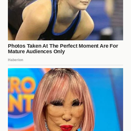
mantener a sus jugadores más destacados. Esto no
solo afecta la competitividad del equipo, sino que
también puede impactar negativamente en la
imagen del club, dificultando la atracción de
nuevos patrocinadores en el futuro.
¿Cómo puede el Sevilla FC
recuperar a sus patrocinadores?
Para recuperar a sus
patrocinadores
, el Sevilla FC
necesita implementar una estrategia multifacética.
Esto incluye mejorar el rendimiento del equipo en el
campo, asegurar una gestión transparente y
efectiva, y aumentar la visibilidad del club en
competiciones europeas. Además, establecer
relaciones más sólidas con las marcas y demostrar
un compromiso con el crecimiento y la