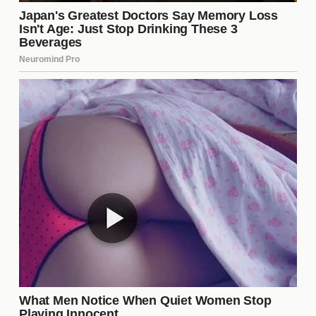
Falta de visibilidad en competiciones europeas.
Incertidumbre en la gestión del club.
Estos elementos han llevado a las marcas a
reconsiderar su asociación con el club, afectando
su imagen y apoyo financiero.
Consecuencias Financieras para
el Club
La pérdida de patrocinadores significativos puede
tener repercusiones financieras severas para el
Sevilla FC. La reducción en ingresos puede limitar
la capacidad del club para realizar fichajes, invertir
en infraestructura y mantener a sus jugadores
clave. Esta situación exige una estrategia clara
para recuperar la confianza de los patrocinadores y