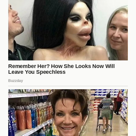
valiosa experiencia que le servirá en futuros
combates. Este enfrentamiento no solo fue un hito
en sus carreras, sino que también les enseñó la
importancia de la resiliencia y la adaptación en un
deporte tan competitivo. El aprendizaje constante
es clave para el éxito en el boxeo, y ambos están en
el camino correcto para seguir mejorando.
¿Cuál fue el resultado final de la
pelea?
El resultado final del combate entre Gervonta Davis
y Hector Luis Garcia fue una victoria por TKO a
favor de Davis. Este desenlace se produjo en la
ronda decisiva, donde un potente golpe dejó a
Garcia incapacitado para continuar. La victoria de
Davis consolidó su posición como uno de los