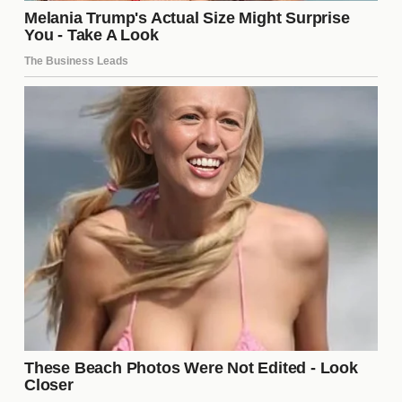
Los estilos de boxeo de Davis y Garcia contrastaron
notablemente. Davis es conocido por su
agresividad y potencia, buscando siempre el
nocaut, mientras que Garcia se caracteriza por su
técnica y defensa sólida. Esta combinación de
estilos generó un combate intrigante, donde cada
uno trató de imponer su juego. La capacidad de
Davis para adaptarse y responder a los
movimientos de Garcia fue clave para el desarrollo
de la pelea.
Momentos Clave de la Pelea
Durante el transcurso del combate, hubo varios
momentos que marcaron la diferencia. Algunos de
los más destacados incluyeron: