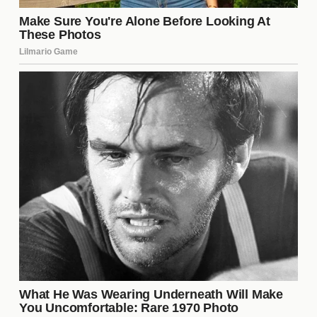
El resumen de la pelea entre Gervonta Davis y
Hector Luis Garcia está disponible en varias
plataformas de video y sitios web deportivos.
Muchos canales de deportes ofrecen
highlights
de
la pelea, donde se pueden ver los momentos más
emocionantes y el nocaut decisivo. También es
posible encontrar análisis detallados y comentarios
de expertos que desglosan la pelea, lo que
proporciona una visión más profunda de lo
sucedido en el ring.