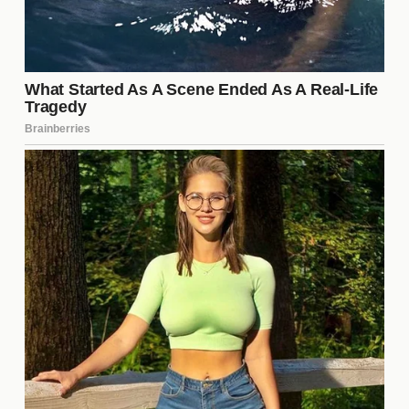
¿Cómo afectó la derrota a
Hector Luis Garcia?
A pesar de la derrota, Hector Luis Garcia demostró
una gran tenacidad y habilidades en el ring. La
experiencia adquirida en este combate es
invaluable para su desarrollo como boxeador.
Aunque la derrota puede ser desalentadora,
también le brinda la oportunidad de aprender y
mejorar en futuras peleas. Garcia tiene la capacidad
de regresar más fuerte, y esta experiencia puede
ser un impulso para su carrera.
¿Dónde se puede ver el resumen
de la pelea?