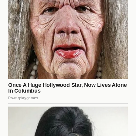
fundamental en la atmósfera del combate. Los
gritos y vítores de los fanáticos no solo motivaron a
los boxeadores, sino que también crearon un
ambiente de emoción palpable. La energía del
público fue un factor que impulsó a ambos atletas a
dar lo mejor de sí, reflejando la conexión entre los
peleadores y sus seguidores. Este tipo de respaldo
es esencial en el boxeo, ya que puede influir en el
rendimiento de los deportistas.
Lecciones Aprendidas para el
Futuro
Ambos boxeadores salieron del ring con
importantes lecciones. Para Davis, la victoria
reafirmó su enfoque en la estrategia y la paciencia,
mientras que Garcia, a pesar de la derrota, ganó