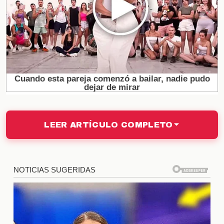
donde cada golpe era crucial. A medida que
avanzaba la pelea, se hacía evidente que la táctica
de Davis estaba diseñada para desgastar a su
oponente, buscando el momento perfecto para
lanzar su famoso golpe de nocaut.
El Momento Decisivo
El clímax del combate llegó en la ronda que definió
todo. Con un movimiento preciso, Davis conectó un
LEER ARTÍCULO COMPLETO
potente golpe que dejó a Garcia en el suelo. Este
momento fue crucial no solo para el resultado de la
pelea, sino también para la carrera de ambos
boxeadores. La habilidad de Davis para encontrar el
ángulo perfecto y ejecutar su golpe característico lo
posicionó como uno de los mejores en su categoría.
La reacción del público fue de asombro y