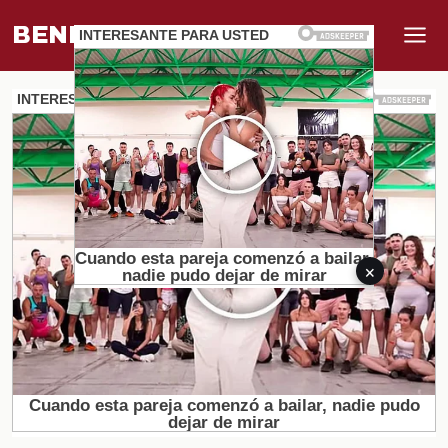
BENEFI
.
MUNDO
×