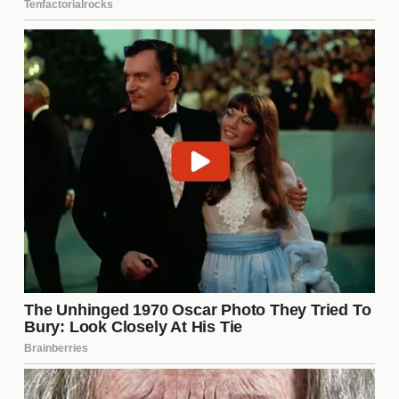
El primer golpe significativo de Davis que hizo
tambalear a Garcia.
Una serie de combinaciones rápidas de Garcia
que mostraron su habilidad.
El golpe final que llevó a la victoria de Davis.
Estos instantes no solo fueron cruciales para el
resultado, sino que también demostraron la
habilidad y determinación de ambos boxeadores,
creando un espectáculo inolvidable para los
aficionados.
La Importancia del Apoyo del
Público
El apoyo del público desempeñó un papel