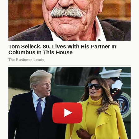
Reacciones de los Fanáticos y
Críticos
Las reacciones tras el combate fueron diversas. Los
fanáticos de Davis celebraron su victoria con
entusiasmo, mientras que los críticos elogiaron su
estrategia y ejecución. En redes sociales, las
opiniones se multiplicaron, con análisis sobre el
desempeño de ambos boxeadores. Este
enfrentamiento no solo capturó la atención de los
seguidores del boxeo, sino que también atrajo a
nuevos aficionados, gracias a la intensidad y
emoción del combate. Las palabras
“Gervonta
Davis”
y
“Hector Luis Garcia”
se convirtieron en
tendencia, reflejando el impacto que tuvo esta
pelea en la comunidad del boxeo.