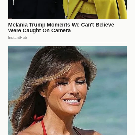
Preparación Previa al Combate
La preparación para un combate de tal magnitud es
fundamental. Tanto Gervonta Davis como Hector
Luis Garcia dedicaron meses a entrenar, ajustando
su dieta y régimen de ejercicios para alcanzar el
pico de su rendimiento. Este proceso incluyó:
Entrenamientos intensivos en el gimnasio.
Estudios de video sobre el estilo del oponente.
Simulaciones de pelea para ajustar estrategias.
La dedicación y el esfuerzo que ambos boxeadores
pusieron en su preparación fueron evidentes en el
ring, lo que contribuyó a la calidad del espectáculo.
Estilos de Boxeo en el Ring