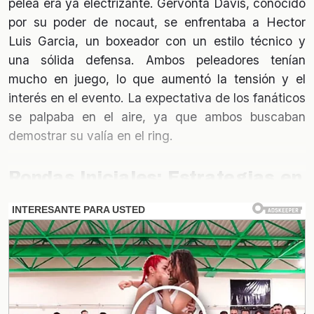
pelea era ya electrizante. Gervonta Davis, conocido
por su poder de nocaut, se enfrentaba a Hector
Luis Garcia, un boxeador con un estilo técnico y
una sólida defensa. Ambos peleadores tenían
mucho en juego, lo que aumentó la tensión y el
interés en el evento. La expectativa de los fanáticos
se palpaba en el aire, ya que ambos buscaban
demostrar su valía en el ring.
Rondas Iniciales: Estrategias en
Juego
En las primeras rondas, ambos boxeadores
mostraron sus estrategias. Davis utilizó su
velocidad para conectar golpes rápidos, mientras
que Garcia se enfocó en esquivar y contraatacar.
Esta dinámica creó un espectáculo cautivador,