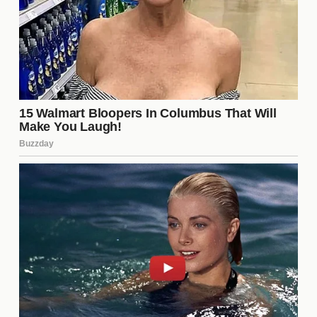
mejores boxeadores en su categoría y generó un
gran revuelo entre los aficionados.
¿Qué habilidades destacaron en
Gervonta Davis durante la
pelea?
Durante el combate, Gervonta Davis mostró una
combinación impresionante de habilidades. Su
poder de nocaut
fue evidente, pero también
destacó su
velocidad
y
capacidad de adaptación
a las estrategias de Garcia. Davis utilizó su agilidad
para esquivar golpes y contraatacar en el momento
adecuado, lo que le permitió controlar el ritmo de la
pelea. Esta mezcla de habilidades lo convierte en
un rival formidable en el ring.