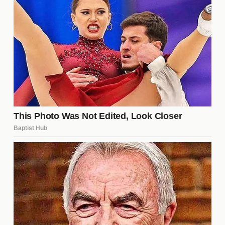
celebración, marcando un hito en la noche del
boxeo.
Impacto en las Carreras de los
Boxeadores
Tras el combate, las repercusiones fueron
inmediatas. Para Gervonta Davis, esta victoria
reafirmó su estatus como un contendiente serio en
el mundo del boxeo. Por otro lado, Hector Luis
Garcia, aunque derrotado, demostró su tenacidad y
habilidades, lo que le permitió mantener una base
de seguidores leales. Ambos boxeadores salieron
del ring con nuevas lecciones aprendidas y un
futuro prometedor, lo que resalta la naturaleza
competitiva y emocionante de este deporte.