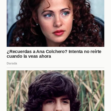
conexión y explorar nuevas dinámicas,
independientemente de su etapa de vida.
¿Cómo se manejan las
emociones en una relación
abierta?
Manejar las
emociones
en una relación abierta
puede ser un desafío, pero es fundamental para el
éxito de la relación. La comunicación abierta y
honesta es clave; las parejas deben sentirse
cómodas expresando sus sentimientos, ya sean de
alegría, celos o inseguridad. Practicar la empatía y
el apoyo mutuo también es esencial, así como
establecer espacios seguros para discutir cualquier
inquietud que surja. Con el tiempo, muchos
encuentran que estas experiencias fortalecen su