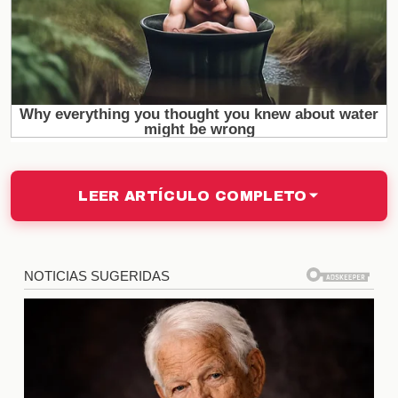
Desmitificando los mitos
Existen numerosos
mitos
en torno a las relaciones
abiertas, como la creencia de que son menos serias
o que fomentan la infidelidad. Sin embargo, muchas
parejas abiertas reportan niveles de satisfacción y
compromiso similares, si no superiores, a los de las
relaciones tradicionales. Es esencial entender que
cada relación es única y que el éxito de una pareja
LEER ARTÍCULO COMPLETO
abierta depende de los acuerdos establecidos entre
sus miembros.
Beneficios de una relación
abierta
Una relación abierta puede ofrecer múltiples
beneficios
, como la posibilidad de explorar nuevas