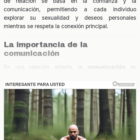
de relación se basa en la confianza y la
comunicación, permitiendo a cada individuo
explorar su sexualidad y deseos personales
mientras se respeta la conexión principal.
La importancia de la
comunicación
En una relación abierta, la
comunicación
es
fundamental. Ambos integrantes deben estar
dispuestos a hablar abiertamente sobre sus
sentimientos, límites y expectativas. Esto no solo
ayuda a prevenir malentendidos, sino que también
fortalece la relación principal. La transparencia en
estos acuerdos es clave para mantener la confianza
y la armonía entre las partes involucradas.