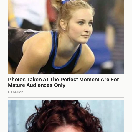
si los límites establecidos siguen siendo adecuados
y si hay nuevas necesidades que deben abordarse.
Esta práctica no solo fortalece el vínculo, sino que
también permite ajustar el enfoque según las
experiencias compartidas.
¿Las relaciones abiertas son
solo para personas jóvenes?
No, las
relaciones abiertas
no son exclusivas de
personas jóvenes. Este tipo de relación puede ser
atractivo para individuos de todas las edades, ya
que la decisión de abrir una relación depende más
de las necesidades y deseos personales que de la
edad. Muchas parejas maduras encuentran en las
relaciones abiertas una forma de revitalizar su