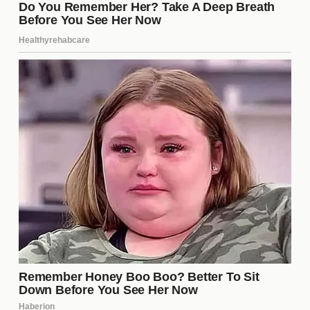
por lo que es importante revisarlos y ajustarlos
regularmente.
La gestión de los celos
Los
celos
son una emoción común en las
relaciones abiertas, pero no tienen que ser
destructivos. Es importante reconocer estos
sentimientos y abordarlos de manera constructiva.
Hablar sobre los celos con la pareja puede ayudar a
desmitificarlos y encontrar soluciones. Además,
practicar la auto-reflexión y el autoconocimiento
puede ser útil para entender la raíz de estos
sentimientos y trabajar en su manejo.
La importancia de la confianza