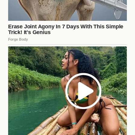
¿Las relaciones abiertas pueden
ser estables a largo plazo?
Definitivamente, las
relaciones abiertas
pueden
ser estables a largo plazo si ambas partes están
comprometidas a trabajar en su relación. La clave
está en la comunicación constante, la confianza y
el respeto mutuo. Muchas parejas que optan por
este estilo de relación descubren que, al enfrentar
juntos los desafíos y celebrar las alegrías, pueden
construir un vínculo sólido y duradero. Sin embargo,
es importante que ambas partes estén en la misma
página y dispuestas a adaptarse a medida que
evolucionan sus necesidades y deseos.