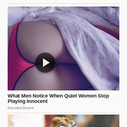
La
confianza
es el pilar fundamental de cualquier
relación, y aún más en una relación abierta. Sin
confianza, es difícil mantener la estabilidad
emocional y la conexión entre los miembros. Para
fomentar la confianza, es esencial ser transparente
sobre las interacciones externas y estar dispuesto a
hablar sobre cualquier inquietud que surja. Esto
crea un ambiente donde ambos se sienten seguros
y valorados.
Evaluando la relación
Es recomendable realizar evaluaciones periódicas
de la
relación
para asegurarse de que ambas
partes estén satisfechas con el acuerdo. Esto
puede incluir conversaciones sobre cómo se
sienten con respecto a las interacciones externas,