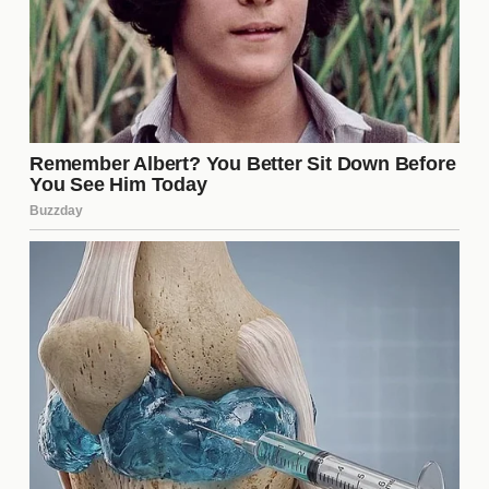
conexión.
¿Es necesario tener reglas en
una relación abierta?
Sí, tener
reglas
es fundamental en una relación
abierta. Estas reglas ayudan a establecer límites
claros y a definir lo que es aceptable para cada
persona. Sin reglas, es fácil que surjan
malentendidos y conflictos. Las reglas pueden
incluir aspectos como el tipo de relaciones externas
permitidas, la frecuencia de encuentros y la forma
de comunicarse sobre estas interacciones. Revisar
y ajustar estas reglas con regularidad también es
recomendable para adaptarse a las necesidades
cambiantes de la pareja.