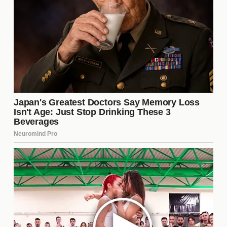
experiencias sexuales, el crecimiento personal y la
libertad emocional. Este tipo de relación puede
ayudar a las personas a entender mejor sus deseos
y necesidades, así como a desarrollar una mayor
empatía y comprensión hacia su pareja. Al romper
con las normas convencionales, las parejas abiertas
a menudo encuentran formas innovadoras de
conectarse y apoyarse mutuamente.
Desafíos que enfrentar
A pesar de sus beneficios, las relaciones abiertas
no están exentas de
desafíos
. La celosía, la
inseguridad y la falta de tiempo son algunos de los
obstáculos que pueden surgir. Es crucial que las
parejas trabajen juntas para abordar estos
problemas, asegurándose de que ambos se sientan