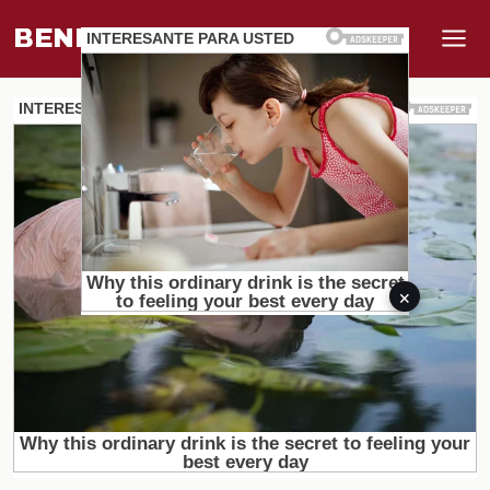
BENEFI
.
MUNDO
×