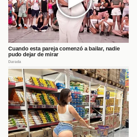
valorados y seguros en su relación. Superar estos
desafíos puede fortalecer aún más el vínculo entre
los integrantes.
Cómo iniciar una relación
abierta
Iniciar una
relación abierta
requiere de una
cuidadosa planificación y conversación. Es esencial
que ambas partes estén de acuerdo y dispuestas a
explorar este nuevo formato. Aquí hay algunos
pasos clave para comenzar:
Hablar sobre los deseos y motivaciones para
abrir la relación.
Establecer límites claros y expectativas.
Definir qué tipo de interacciones externas son