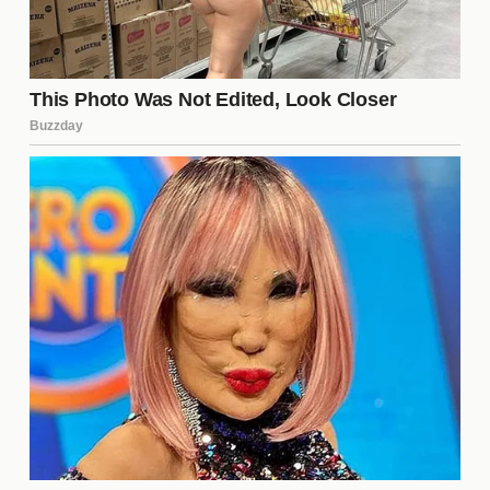
aceptables.
Revisar y ajustar los acuerdos periódicamente.
Este proceso puede llevar tiempo, pero la claridad
desde el principio es fundamental para evitar
malentendidos futuros.
Estableciendo límites
saludables
Definir
límites saludables
es crucial en una
relación abierta. Estos límites pueden incluir qué
tipo de relaciones externas son aceptables, así
como el tiempo que se puede dedicar a estas
interacciones. La clave es que ambos miembros se
sientan cómodos y respetados. La falta de límites
claros puede llevar a conflictos y malentendidos,