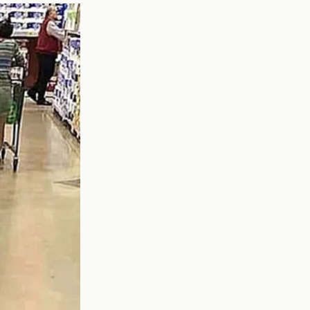
n al estilo del equipo.
urará que el club esté
drid
ás protagonismo a sus
ado su potencial, y es
sto podría llevar a una
 equipo, permitiendo al
tulo. Su experiencia y
acar el máximo provecho
a cohesión del equipo,