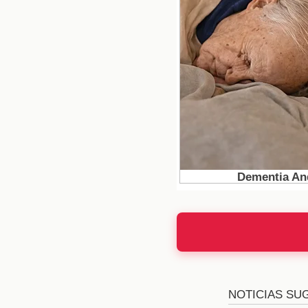
tan talentoso. Los me
las implicaciones fin
incertidumbre, pero ta
Consecuenci
La venta de Mbappé pod
Madrid podría recibir 
nuevos fichajes y mejor
años de inversiones s
clave para el éxito a la
La estrategi
Con la venta de Mbapp
dirección del club ha m