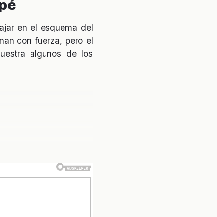
ppé
cajar en el esquema del
an con fuerza, pero el
muestra algunos de los
nados
. Algunos ven esto
a pérdida de un jugador