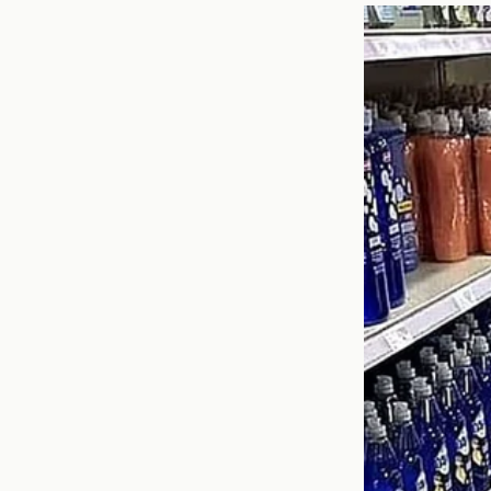
la
formación de jóven
Esto no solo ayudará 
preparado para los desa
El futuro de
Con la marcha de Mba
jóvenes talentos. Jug
probable que se les ot
nueva era en la que lo
club rejuvenecer su pla
La importanc
La dirección técnica 
conocimiento del juego
de los jugadores disp