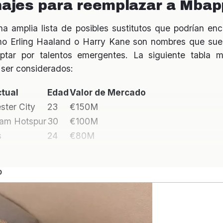
chajes para reemplazar a Mba
na amplia lista de posibles sustitutos que podrían en
o Erling Haaland o Harry Kane son nombres que suen
ptar por talentos emergentes. La siguiente tabla 
 ser considerados:
tual
Edad
Valor de Mercado
ter City
23
€150M
ham Hotspur
30
€100M
s
24
€80M
los aficionados y medios de
ón
 ha suscitado reacciones encontradas entre los
aficio
ara renovar el equipo, mientras que otros lamentan l