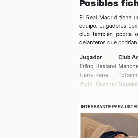
Posibles fi
El Real Madrid tiene u
equipo. Jugadores com
club también podría o
delanteros que podrían
Jugador
Club Ac
Erling Haaland
Manches
Harry Kane
Totten
Victor Osimhen
Nápole
Reacción de 
comunicaci
La noticia de la venta
como una oportunidad p