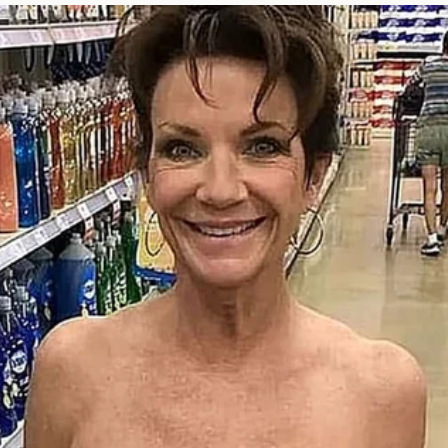
es talentos
y la inversión en jugadores que se adapte
a mantener la competitividad, sino que también aseg
fíos futuros en el fútbol europeo.
 los jóvenes talentos en el Ma
ppé, el Real Madrid tiene la oportunidad de dar m
adores como Rodrygo y Vinícius Júnior ya han demostr
orgue un rol más destacado en la próxima temporada. E
s canteranos se conviertan en la columna vertebral del
ntilla de manera efectiva.
ia de la dirección técnica
de Carlo Ancelotti será crucial en este nuevo capí
 le permitirán adaptarse a los cambios necesarios y s
onibles. Además, Ancelotti tendrá que trabajar en l