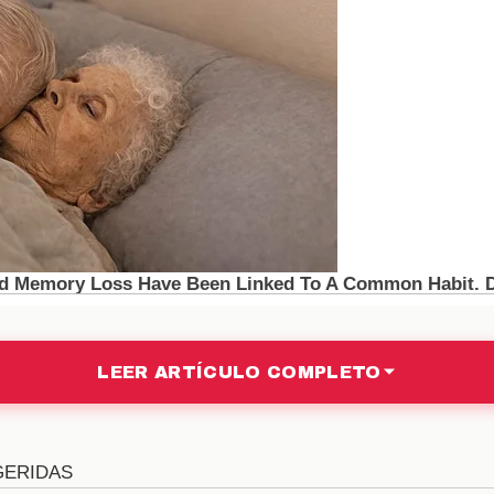
dios de comunicación también han cubierto extensamen
ancieras y deportivas de la transacción. En general
mbién de esperanza por un futuro prometedor.
as financieras de la venta
ría tener un impacto positivo en las finanzas del club
alrededor de
€200 millones
por el traspaso, lo que les
ar su infraestructura. Además, esto podría ayudar a equ
ignificativas en otros jugadores. La gestión adecuad
rgo plazo del club.
LEER ARTÍCULO COMPLETO
a a largo plazo del Real Madri
é, el Real Madrid parece estar alineando su estrat
anifestado su intención de enfocarse en un modelo más