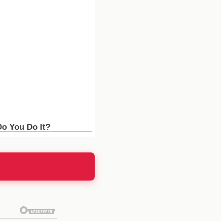
te el tema, analizando
, el sentimiento es de
. Se estima que el Real
 permitirá reinvertir en
ilibrar las cuentas tras
a de estos fondos será
d
egia a largo plazo. La
 sostenible, priorizando