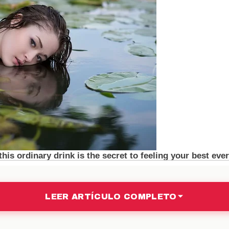
on comunes en el mundo digital, donde la opinión 
es para Brian Sarmiento
plot pueden tener un impacto significativo en la carr
ico es fundamental para cualquier creador de contenid
 Si bien algunos podrían verlo como una estrategia p
 alejar a sus seguidores. En el mundo del streaming, d
maneje esta situación será determinante para su futuro.
 la relación entre los involucr
n Sarmiento, los nuevos integrantes y TITI podría cam
ndiendo de cómo se desarrollen los acontecimient
LEER ARTÍCULO COMPLETO
nzas o, por el contrario, que surjan más tensiones. L
 esenciales para resolver cualquier malentendido. A