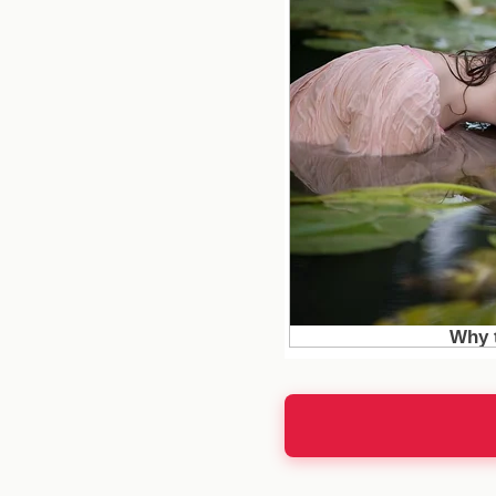
tipo de reacciones s
rápidamente.
Implicacion
Las acusaciones de com
La percepción del públ
afectar su reputación.
otros creen que podría
clave, la forma en que 
El futuro de
La relación entre Bria
este incidente. Depe
establezcan nuevas alia
la transparencia serán