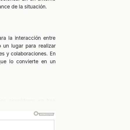
nce de la situación.
 la interacción entre
un lugar para realizar
es y colaboraciones. En
que lo convierte en un
hos seguidores se han
sia. Las redes sociales
la verdad detrás de la
nterés en el tema. Este