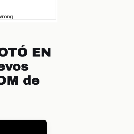
LOTÓ EN
evos
OM de