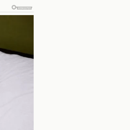
r cómo se desenvuelven
e han contribuido a la
l principal involucrado,
 papel en esta historia.
la camaradería, lo que
e el complot. Algunas de
tagonismo.