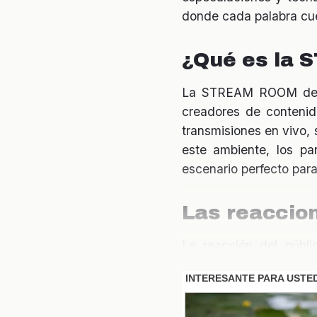
donde cada palabra cuen
¿Qué es la
La STREAM ROOM de Em
creadores de contenid
transmisiones en vivo,
este ambiente, los pa
escenario perfecto para
Las reaccion
La reacción del públ
mostrado incrédulos, m
han estallado con com
situación. La comunida