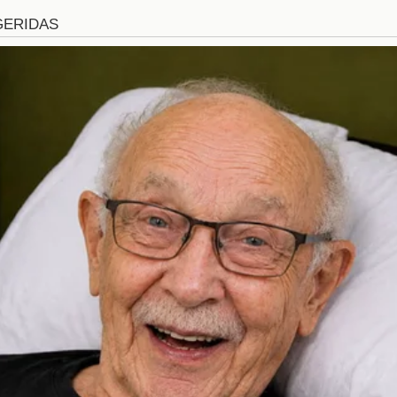
s estarán atentos a cada movimiento, esperando ve
mundo del streaming.
nistas del escándalo
ntroversia se encuentran varios personajes clave qu
miento, conocido por su personalidad carismática, es e
e los nuevos integrantes y TITI, cada uno tiene su propio
os es compleja y está marcada por la competencia y 
a al asunto.
 más populares
sido el caldo de cultivo para una serie de teorías sobr
cluyen:
miento busca desestabilizar a TITI para ganar más pro