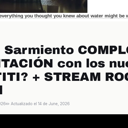
n Sarmiento COMP
TACIÓN con los nu
TITI? + STREAM RO
l
026
✏️ Actualizado el 14 de June, 2026