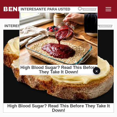
BENEFI
.
MUNDO
×