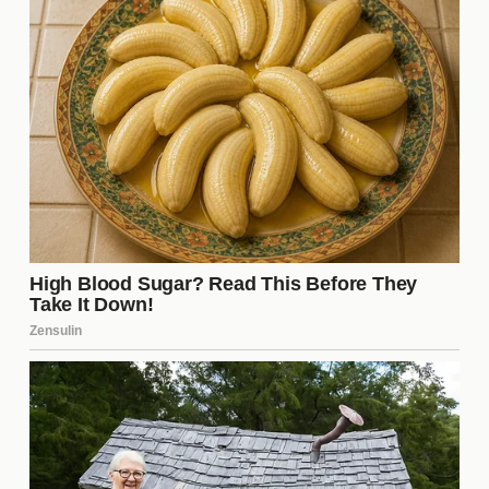
participantes
Popularidad en
Momentos
Participante
redes
destacados
Matías
Alta
Juegos, Conflictos
Hanssen
Otro
Media
Conflictos
Participante
Al comparar a Matías con otros participantes, se
observa que su **popularidad en redes** es
notablemente alta. Mientras que algunos
concursantes tienen momentos destacados, pocos
logran captar la atención del público como él. Esta
diferencia resalta la singularidad de su presencia en
el programa.