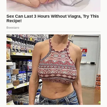
generó mucha empatía.
Un baile improvisado que se volvió un meme
popular.
Estos momentos no solo han contribuido a su
popularidad, sino que también han generado
discusiones sobre su carácter y habilidades dentro
del juego.
La relación de Matías con otros
concursantes
La dinámica de Matías con otros concursantes es
fascinante. Ha establecido amistades sólidas, pero
también ha tenido roces que han capturado la
atención del público. Su habilidad para navegar
estas relaciones es crucial para su estrategia en el