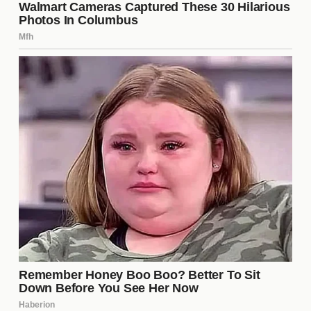
juego. En particular, su relación con algunos de los
otros favoritos ha sido objeto de análisis, ya que
podría influir en su permanencia en el programa.
Impacto en la audiencia joven
Matías ha logrado conectar especialmente con la
**audiencia joven**. Su estilo, actitud y momentos
de vulnerabilidad han resonado con un público que
busca autenticidad en los reality shows. Este
impacto ha llevado a que muchos jóvenes se
identifiquen con él, creando un fuerte vínculo que
trasciende la pantalla. Las interacciones en redes
sociales son prueba de esta conexión, donde los
seguidores no dudan en expresar su apoyo.
Desafíos que enfrenta dentro