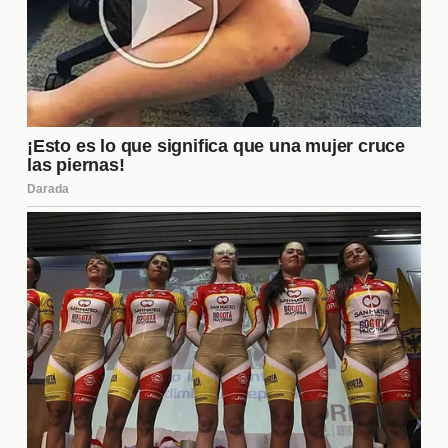
¿Qué redes sociales utiliza
Matías para interactuar con sus
fans?
Matías es muy activo en diversas **redes
sociales**, siendo Instagram y Twitter sus
plataformas principales. A través de estas redes,
comparte momentos de su vida dentro y fuera del
programa, lo que le permite mantener una conexión
constante con sus seguidores. Además, utiliza
estas plataformas para responder a comentarios y
mensajes, fortaleciendo así su relación con los fans
que lo apoyan en su trayectoria en Gran Hermano.