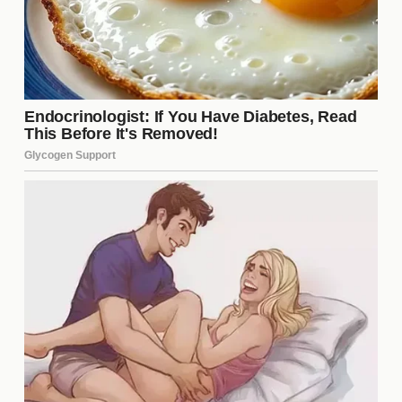
concursante más reservado, pero con el tiempo ha
comenzado a destacar por su personalidad
extrovertida. Esta transformación ha sido clave para
su popularidad, ya que los espectadores se sienten
atraídos por su autenticidad y crecimiento personal.
Momentos virales que marcaron
tendencia
Matías ha protagonizado varios **momentos
virales** que han resonado en las redes. Entre ellos
se encuentran escenas que han sido ampliamente
compartidas y comentadas. Algunos de estos
momentos incluyen:
Su primer desafío en el que mostró su físico.
Un emotivo encuentro con otro participante que