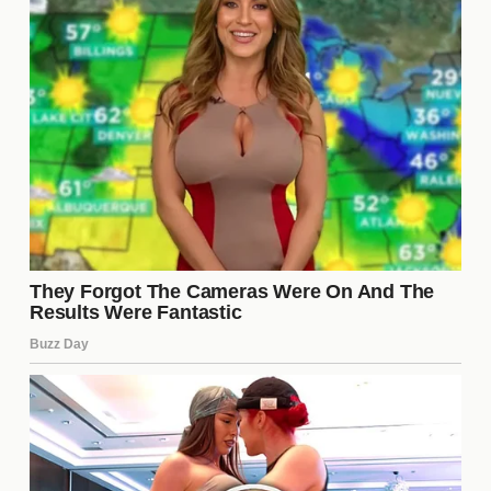
clave en su atractivo dentro del programa. Su edad
le permite conectar con una audiencia más joven, lo
que ha contribuido a su creciente popularidad en
las redes sociales.
¿Cómo ha cambiado la
percepción del público sobre
Matías?
La percepción del público sobre Matías ha
evolucionado notablemente desde su llegada a
Gran Hermano. Al principio, muchos lo veían
simplemente como un **participante atractivo**,
pero a medida que ha mostrado su personalidad y
ha enfrentado desafíos, la audiencia ha comenzado
a valorarlo más allá de su físico. Su autenticidad y
vulnerabilidad han hecho que los seguidores lo