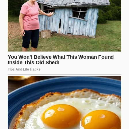
Futuro de Matías en el reality
El futuro de Matías en Gran Hermano es incierto,
pero su carisma y habilidad para atraer a la
audiencia lo posicionan como un fuerte competidor.
A medida que el juego avanza, muchos se
preguntan si podrá mantener su estatus y seguir
generando contenido que resuene con sus
seguidores. Su evolución dentro del programa será
crucial para determinar su éxito final.
La evolución de Matías en el
programa
Desde su llegada a Gran Hermano, Matías ha
mostrado una notable **evolución** en su
comportamiento y estrategias. Al principio, era un