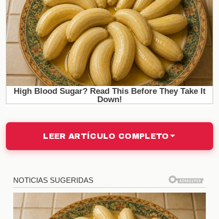
comentada por los seguidores. Su capacidad para
conectar con la audiencia y generar contenido
emocionante ha sido clave para mantener su
relevancia en el programa.
Reacciones de los fans
Las reacciones de los fans han sido diversas.
Muchos han expresado su admiración por Matías a
través de comentarios en redes, mientras que otros
han creado memes y fan art en su honor. Este
LEER ARTÍCULO COMPLETO
fenómeno ha llevado a que se convierta en uno de
los favoritos del público, lo que a su vez ha
aumentado la competencia entre los participantes
del reality.
Comparativa con otros