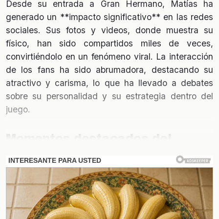
Desde su entrada a Gran Hermano, Matías ha
generado un **impacto significativo** en las redes
sociales. Sus fotos y videos, donde muestra su
físico, han sido compartidos miles de veces,
convirtiéndolo en un fenómeno viral. La interacción
de los fans ha sido abrumadora, destacando su
atractivo y carisma, lo que ha llevado a debates
sobre su personalidad y su estrategia dentro del
juego.
Momentos destacados del
programa
Los momentos más **hot** de Matías en Gran
Hermano han sido memorables. Desde su
participación en juegos de grupo hasta escenas
más íntimas, cada aparición ha sido analizada y