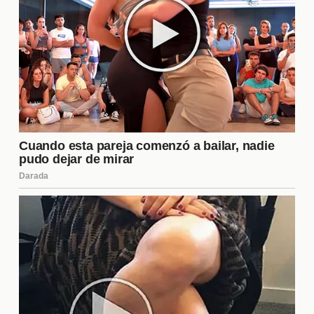
vean como un competidor serio, generando un
vínculo emocional más fuerte con él.
¿Qué estrategias utiliza Matías
para mantenerse en el juego?
Matías emplea varias **estrategias** para
mantenerse en el juego. Entre ellas se destacan su
habilidad para formar alianzas, su capacidad de
adaptación a diferentes situaciones y su enfoque en
la comunicación. Al establecer conexiones sólidas
con otros concursantes, ha logrado asegurarse un
lugar en el grupo y evitar conflictos innecesarios.
Además, su carisma le permite influir en las
decisiones del grupo, lo que es crucial para su
supervivencia en el reality.