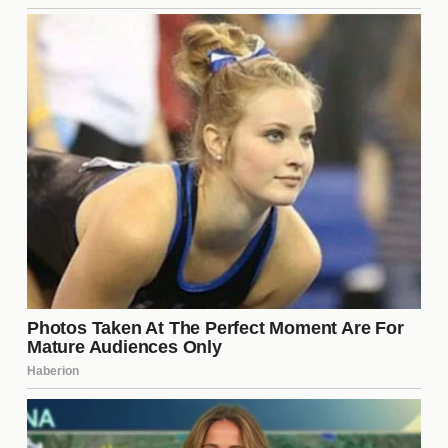
del reality
A pesar de su popularidad, Matías enfrenta varios
**desafíos** dentro de Gran Hermano. La presión
del juego, las alianzas y la competencia constante
son solo algunos de los obstáculos que debe
superar. A medida que avanza la competencia, se
vuelve crucial que mantenga su enfoque y no se
deje llevar por la presión externa. Su capacidad
para adaptarse a estos desafíos será determinante
para su éxito en el programa.
¿Cuál es la edad de Matías
Hanssen?
Matías Hanssen tiene **27 años**. Nació en una
ciudad pequeña, y su juventud ha sido un factor