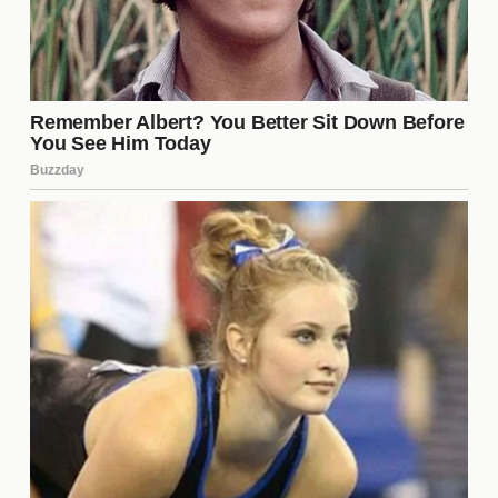
ofrecerla en su catálogo. Es recomendable verificar
la disponibilidad en tu región, ya que puede variar
según el país.
¿Quiénes son los actores
principales?
El elenco principal está compuesto por actores de
renombre que han aportado su talento a la película.
Entre ellos se destacan:
Juan Pérez
como el protagonista, cuya
actuación ha sido aclamada por su profundidad
emocional.
María López
, quien interpreta a la mejor amiga
del protagonista, ofreciendo un papel lleno de
matices.