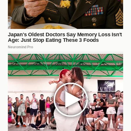
Lecciones que Trascienden
Más allá de su trama y personajes, la película
ofrece valiosas
lecciones de vida
. Temas como la
resiliencia, la importancia de la comunidad y la
búsqueda de la felicidad se entrelazan en su
narrativa. Estas enseñanzas resuenan con el
público, invitándolos a reflexionar sobre sus propias
vidas y relaciones. La película no solo entretiene,
sino que también inspira a ser mejores versiones de
nosotros mismos.
El Proceso de Producción
Detrás de cada gran película hay un arduo trabajo
de producción. Este filme no es la excepción, ya
que su creación involucró a un talentoso equipo de