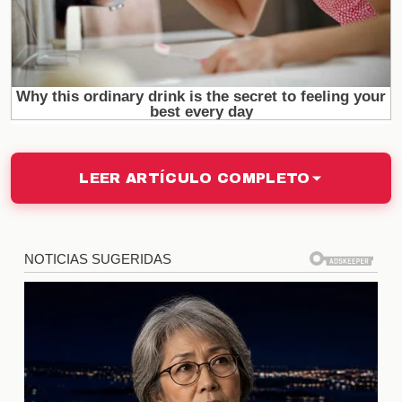
Impacto Cultural y Crítico
Desde su estreno, la película ha sido objeto de
numerosos análisis y ha generado un impacto
significativo en la cultura popular. Su forma de
abordar temas universales ha llevado a debates y
reflexiones en diversos foros. Críticos de cine han
LEER ARTÍCULO COMPLETO
elogiado su dirección y guion, destacando cómo se
aborda la vulnerabilidad humana. A continuación,
se presenta un resumen de algunas de las críticas
más destacadas:
Crítico
Opinión
Revista
Una obra maestra que redefine el cine
CineArte
contemporáneo.
Blog de
Emocionante y profundamente