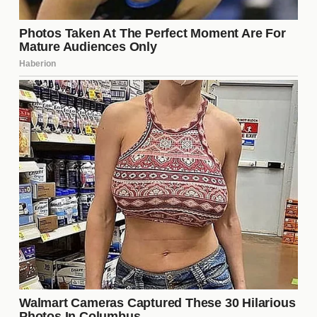
Carlos Ruiz
como el villano, cuyo desempeño
ha sido fundamental para la tensión de la trama.
Cada uno de estos actores ha logrado dar vida a
sus personajes de manera excepcional,
contribuyendo al éxito de la película.
¿Qué hace que esta película sea
un clásico?
La combinación de una
narrativa conmovedora
,
personajes bien desarrollados y una producción de
alta calidad son algunos de los factores que la han
convertido en un clásico. Además, su capacidad
para resonar con el público a través de temas
universales, como el amor y la amistad, asegura
que la película siga siendo relevante a lo largo del