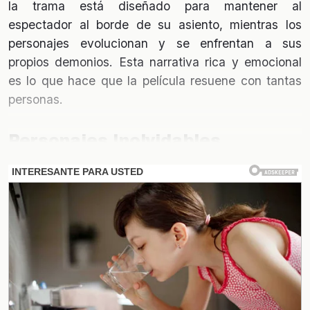
la trama está diseñado para mantener al
espectador al borde de su asiento, mientras los
personajes evolucionan y se enfrentan a sus
propios demonios. Esta narrativa rica y emocional
es lo que hace que la película resuene con tantas
personas.
Personajes Inolvidables
Los personajes son el alma de esta película. Desde
el protagonista carismático hasta el villano trágico,
cada uno aporta una capa de complejidad a la
historia. La profundidad de sus historias personales
permite que el público se identifique con ellos,
creando una conexión emocional que perdura
mucho después de que los créditos finales han
pasado.