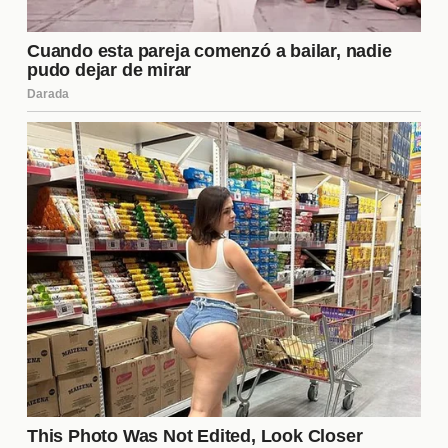
profesionales que trabajaron incansablemente para
dar vida a la historia. Desde la selección de
locaciones hasta la elección del elenco, cada
decisión fue crucial para el resultado final. Este
proceso incluyó:
Investigación y desarrollo del guion.
Selección del director y productores.
Audiciones para el elenco principal y
secundario.
Filmación en diversas locaciones.
Edición y postproducción para perfeccionar la
obra.
Elenco Estelar
La calidad del elenco es fundamental para el éxito