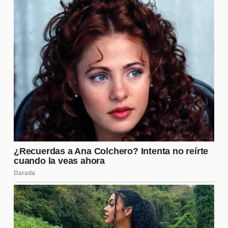
Premios y Reconocimientos
A lo largo de su trayectoria, la película ha sido
nominada y ha ganado varios premios en festivales
de cine internacionales. Estos reconocimientos
destacan no solo la calidad de la producción, sino
también el impacto que ha tenido en la audiencia.
Algunos de los premios más destacados incluyen:
Mejor Película en el Festival Internacional de
Cine.
Mejor Actor en los Premios de la Crítica.
Mejor Banda Sonora Original en el Festival de
Música de Cine.
El Legado de la Película