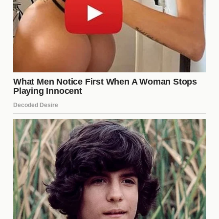
estas pueden ayudarnos a superar los desafíos de
la vida. A través de la historia, se enfatiza que el
amor
y la
amistad
son fuerzas poderosas que nos
sostienen en los momentos difíciles. Además, se
muestra que la vulnerabilidad es parte de la
experiencia humana, lo que invita a los
espectadores a reflexionar sobre sus propias
conexiones y la necesidad de apoyarse
mutuamente.
¿Dónde se puede ver la película
completa?
La película está disponible en varias plataformas de
streaming, así como en DVD y Blu-ray. Para
quienes prefieren la experiencia en línea, servicios
como Netflix, Amazon Prime Video y otros pueden