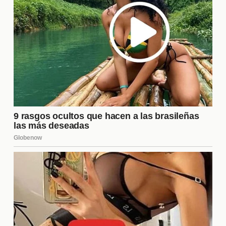
Con el paso del tiempo, esta película ha logrado
establecerse como un referente en el cine
contemporáneo. Su capacidad para tocar temas
universales y su representación de emociones
humanas han hecho que se mantenga relevante.
No solo ha inspirado a nuevas generaciones de
cineastas, sino que también ha dejado una huella
en el corazón de quienes la han visto,
convirtiéndose en un clásico que se recomienda
una y otra vez.
¿Cuál es el mensaje principal de
la película?
El mensaje central de la película gira en torno a la
importancia de las
relaciones humanas
y cómo