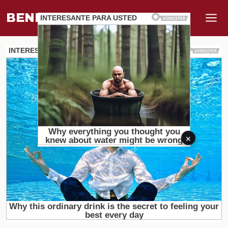
BENEFI
.
MUNDO
×