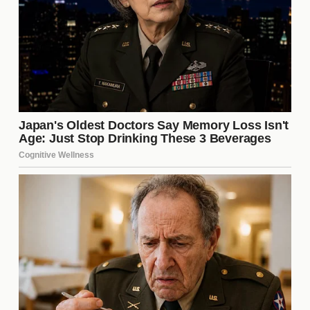
Cine
conmovedora.
Diario de
Una experiencia cinematográfica que
Películas
no se debe perder.
Banda Sonora que Enamora
La música juega un papel crucial en la atmósfera de
la película. Cada nota está meticulosamente
elegida para complementar las emociones de las
escenas. La banda sonora ha sido tan bien recibida
que ha alcanzado las listas de éxitos,
convirtiéndose en un elemento icónico de la
película. Las melodías evocadoras permanecen en
la mente del espectador, intensificando la conexión
con la historia.