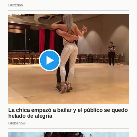
de cualquier película. En este caso, el casting fue
excepcional, reuniendo a actores reconocidos que
aportaron su talento y carisma a sus respectivos
papeles. La química entre ellos es palpable y
contribuye a la autenticidad de las interacciones,
haciendo que cada escena sea memorable.
Recepción del Público
Desde su estreno, la película ha recibido una cálida
acogida por parte del público. Las salas de cine se
llenaron rápidamente, y las críticas positivas se
multiplicaron en redes sociales y plataformas de
cine. Esta respuesta entusiasta no solo se debe a la
historia conmovedora, sino también a la conexión
emocional que muchos espectadores sienten con
los personajes y sus vivencias.