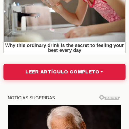
Actuaciones memorables
Las actuaciones en las películas de acción son
cruciales para su éxito. Actores y actrices de
renombre han dado vida a personajes que se
convierten en íconos. La química entre el elenco y
su capacidad para transmitir emociones intensas
son factores que determinan el impacto de la
película en la audiencia. Algunos de estos actores
incluso han realizado sus propias acrobacias, lo que
LEER ARTÍCULO COMPLETO
añade autenticidad a sus papeles.
Impacto visual y efectos
especiales
La tecnología ha transformado la forma en que se
producen las películas de acción. Los efectos