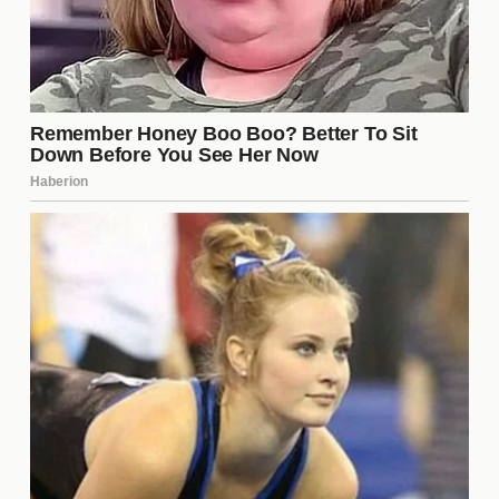
Los mejores directores de
películas de acción
Algunos directores se han destacado por su
habilidad para crear películas de acción
memorables. Con estilos únicos y una visión clara,
han llevado el género a nuevas alturas. Directores
como
Michael Bay
, conocido por sus explosivas
secuencias, y
Christopher Nolan
, que combina
acción con narrativas complejas, son solo algunos
ejemplos de cómo la dirección influye en la calidad
de una película de acción.
La evolución del cine de acción
A lo largo de las décadas, el cine de acción ha
cambiado drásticamente. Desde las películas