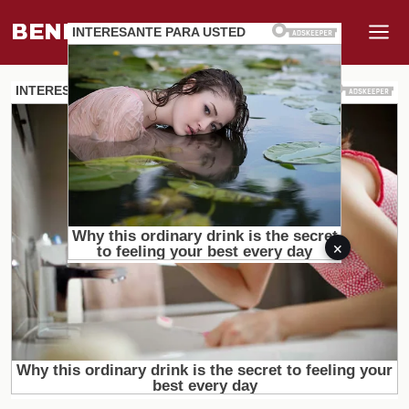
BENEFI
.
MUNDO
×