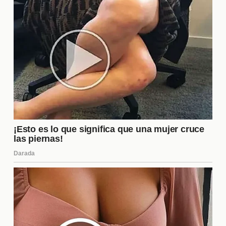
juegan un papel crucial en la creación de la
atmósfera adecuada.
¿Qué películas de acción han
tenido más éxito en taquilla?
Algunas de las películas de acción más exitosas en
taquilla incluyen títulos como
Avengers: Endgame
,
que rompió récords de recaudación, y
Fast &
Furious
, que ha mantenido una base de fans leal a
lo largo de los años. Estas películas no solo
destacan por sus efectos especiales y tramas
emocionantes, sino también por la capacidad de
atraer a audiencias de diversas edades y culturas,
lo que las convierte en fenómenos globales.
¿Por qué las películas de acción