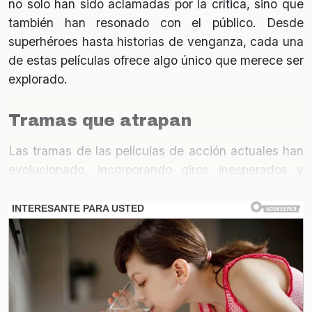
no solo han sido aclamadas por la crítica, sino que
también han resonado con el público. Desde
superhéroes hasta historias de venganza, cada una
de estas películas ofrece algo único que merece ser
explorado.
Tramas que atrapan
Las tramas de las películas de acción actuales han
evolucionado, incorporando giros inesperados y
personajes complejos. Las historias ya no son solo
sobre la acción física; ahora se entrelazan con
emociones profundas y conflictos internos que
hacen que el espectador se involucre más. Este
enfoque ha elevado el nivel del cine de acción,
haciéndolo más atractivo.