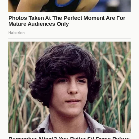
clásicas de los años 70 y 80, que se centraban en
héroes de acción solitarios, hasta las producciones
modernas que incorporan tecnología avanzada y
narrativas intrincadas, la evolución ha sido notable.
Hoy en día, se busca no solo entretener, sino
también contar historias significativas que resuenen
con el público.
Impacto cultural de las
películas de acción
Las películas de acción han dejado una huella
significativa en la cultura popular. Frases icónicas,
personajes memorables y escenas de acción se han
convertido en parte del léxico cultural. Estas
películas no solo entretienen, sino que también