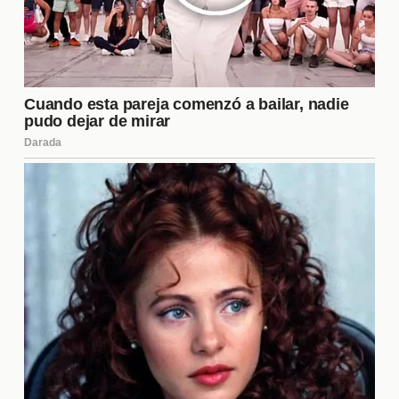
Las mejores películas de acción en español latino
están disponibles en diversas plataformas de
streaming como
Netflix
,
Amazon Prime Video
y
Disney+
. Estas plataformas ofrecen una amplia
selección de títulos recientes y clásicos del género.
También puedes encontrar opciones en cines
locales o servicios de alquiler de películas en línea.
Es recomendable revisar las listas de estrenos para
no perderte las últimas novedades en acción.