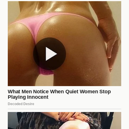
de los tropos del cine de acción moderno.
The Dark Knight
- Una película que fusiona
acción con un profundo desarrollo de
personajes.
¿Cuáles son las características
principales de las películas de
acción?
Las películas de acción se caracterizan por su ritmo
acelerado, secuencias de combate emocionantes y
un enfoque en la aventura y el peligro. Elementos
como
persecuciones
,
explosiones
y
escenas de
lucha
son comunes. Además, suelen incluir un
héroe que enfrenta desafíos y enemigos, lo que
añade un componente narrativo que atrae al
público. La música y los efectos visuales también