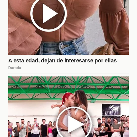
son tan populares?
La popularidad de las películas de acción puede
atribuirse a su capacidad para ofrecer
escapismo
y
emoción. La adrenalina que generan, junto con
historias de héroes y villanos, atrae a los
espectadores que buscan entretenimiento y un
respiro de la realidad. Además, la evolución de la
tecnología ha permitido crear secuencias
visualmente impresionantes que capturan la
atención del público, haciendo que cada nuevo
estreno sea un evento esperado.
¿Dónde puedo ver las mejores
películas de acción en español
latino?