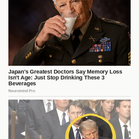
especiales han alcanzado un nivel impresionante,
creando secuencias que desafían la gravedad y la
lógica. Desde explosiones espectaculares hasta
peleas coreografiadas, estos elementos visuales
son fundamentales para mantener la atención del
espectador y ofrecer una experiencia inmersiva.
La música como elemento clave
La banda sonora de una película de acción juega un
papel esencial en la construcción de la atmósfera.
Las composiciones musicales intensas acompañan
las escenas más emocionantes, elevando la tensión
y el dramatismo. Compositores talentosos han
creado melodías que se convierten en parte integral
de la experiencia cinematográfica, dejando una
huella en la memoria del público.