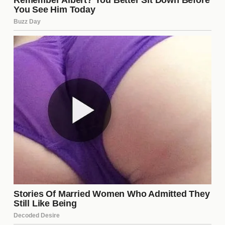
influyen en la moda, la música y hasta en la forma
en que se perciben ciertos temas sociales. La
cultura de los héroes de acción ha creado un
legado que perdura en el tiempo.
Recomendaciones para los
amantes del cine de acción
Si eres un aficionado del cine de acción, aquí tienes
algunas recomendaciones que no te puedes perder:
John Wick
- Una saga que redefine el género
con su estilo de combate y narrativa intensa.
Mad Max: Fury Road
- Una obra maestra visual
que combina acción sin pausa con una historia
poderosa.
Die Hard
- Un clásico que estableció muchos