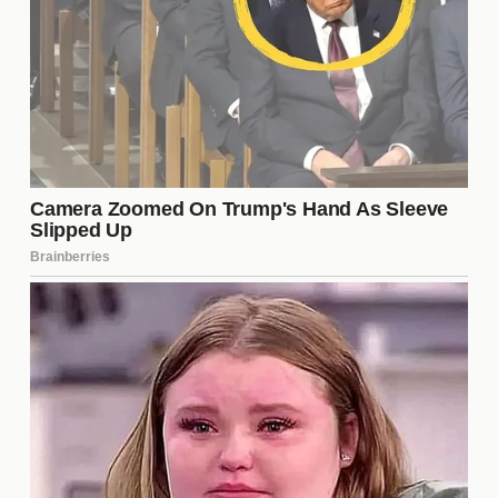
Los géneros dentro del cine de
acción
El cine de acción no se limita a un solo estilo;
abarca una variedad de géneros que enriquecen la
experiencia del espectador. Desde thrillers hasta
comedias de acción, cada subgénero ofrece su
propia perspectiva sobre la acción. Algunos de los
más destacados incluyen:
Acción-aventura
Acción de ciencia ficción
Acción criminal
Acción de superhéroes
Acción cómica