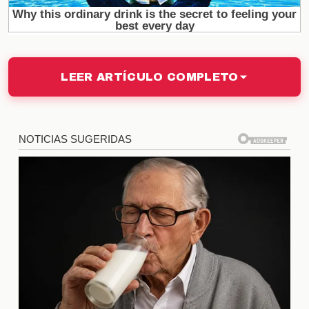
Impacto en la carrera de Alain
Delon
Este escándalo no solo afecta su vida personal,
sino que también tiene repercusiones en su
LEER ARTÍCULO COMPLETO
**carrera profesional**. A medida que las noticias
sobre su familia se difunden, algunos productores y
directores podrían reconsiderar su **colaboración**
con el actor, lo que podría influir en futuros
proyectos. Delon, que ha sido una figura
prominente en el cine, se enfrenta a un dilema entre
su legado artístico y sus relaciones familiares.
Medios de comunicación y
cobertura del escándalo
La cobertura mediática del escándalo ha sido