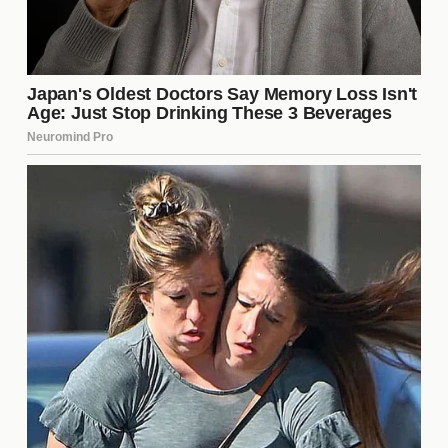
intensa, con múltiples **reportajes** y artículos que
analizan cada detalle de la situación. Los tabloides
han explotado la historia, ofreciendo diferentes
versiones y especulaciones sobre lo que realmente
está sucediendo dentro de la familia Delon. Esta
atención ha generado un ciclo de **notoriedad**
que podría complicar aún más las relaciones
familiares.
Posibles resoluciones y futuro
En medio de este tumulto, muchos se preguntan si
habrá una **resolución** para la familia Delon.
Algunos expertos en relaciones familiares sugieren
que el diálogo abierto y la **mediación** podrían
ser claves para sanar las heridas. Sin embargo, el
tiempo dirá si Alain Delon y sus hijos pueden