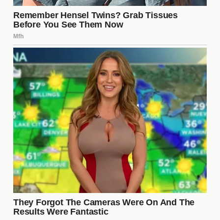
encontrar un camino hacia la reconciliación,
dejando atrás el escándalo que ha marcado sus
vidas.
La relación entre Alain Delon y
sus hijos
La relación de Alain Delon con sus hijos ha sido
históricamente compleja. Desde su infancia, han
enfrentado el desafío de crecer en un ambiente
donde la **fama** y la **expectativa** eran
constantes. A menudo, los hijos de celebridades
luchan con la **presión** de cumplir con las
expectativas de sus padres, y en el caso de Delon,
esto se ha traducido en una dinámica tensa que ha
ido evolucionando a lo largo de los años.