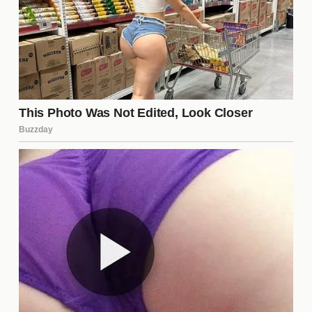
Establecer un espacio seguro para el diálogo.
Buscar la ayuda de un mediador o terapeuta
familiar.
Escuchar activamente las preocupaciones de
cada uno.
Comprometerse a trabajar en las relaciones a
largo plazo.
El camino hacia la reconciliación puede ser largo y
complicado, pero con esfuerzo y voluntad, hay
esperanza para una resolución positiva.
¿Cuál es el origen del conflicto
entre Alain Delon y sus hijos?
El conflicto se ha originado a partir de