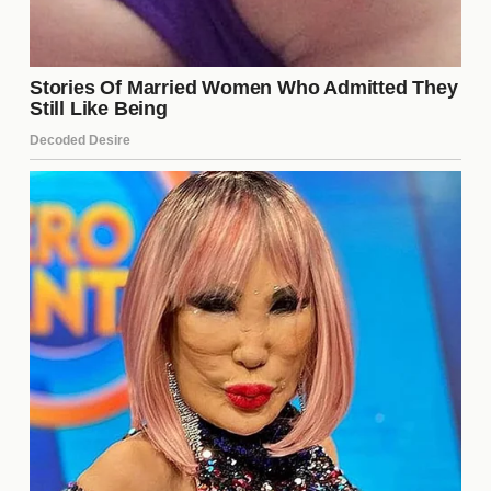
**declaraciones** públicas de sus hijos, quienes
han expresado su descontento con la relación que
mantienen con su padre. A medida que estos
comentarios se han vuelto más frecuentes, han
sacado a la luz las tensiones que han existido
durante años, creando un clima de **fricción**
familiar que ha sorprendido a muchos seguidores
del actor.
¿Cómo ha afectado este
escándalo la carrera de Alain
Delon?
El escándalo ha tenido un impacto significativo en
la **carrera** de Alain Delon. Con la creciente
atención mediática, algunos productores y
directores pueden reconsiderar su colaboración con