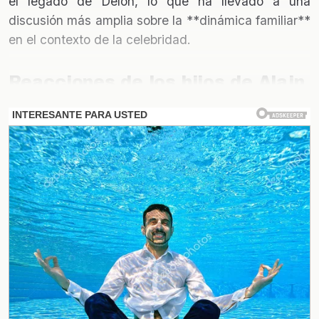
el legado de Delon, lo que ha llevado a una
discusión más amplia sobre la **dinámica familiar**
en el contexto de la celebridad.
Reacciones de los hijos de Alain
Delon
Los hijos de Alain Delon, especialmente su hija
Anouchka, han compartido sus sentimientos a
través de redes sociales y entrevistas. En sus
declaraciones, han mencionado la **dificultad** de
crecer bajo la sombra de un padre tan famoso y
cómo esto ha influido en su relación. Anouchka ha
señalado que, a pesar de su amor por él, hay
aspectos de su personalidad que les resultan
**problemáticos**.