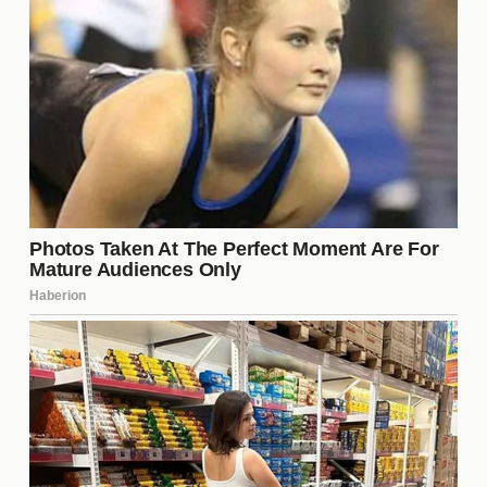
la narrativa en torno a la familia Delon. Sin embargo,
esta cobertura también ha suscitado críticas, ya
que muchos argumentan que los medios deben ser
más **responsables** al tratar temas tan
delicados. La forma en que se presenta la
información puede influir en la percepción pública y
en la vida de las personas involucradas.
Perspectivas de reconciliación
Las perspectivas de reconciliación entre Alain
Delon y sus hijos son inciertas. Algunos analistas
creen que, para sanar, es fundamental que todos
los involucrados participen en un proceso de
**comunicación** abierta. A continuación, se
presentan algunos pasos que podrían facilitar este
proceso: