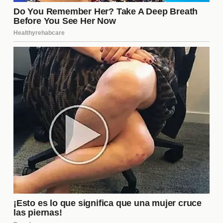
él. La percepción pública de su persona se ha visto
afectada, lo que podría influir en futuros proyectos
cinematográficos. Sin embargo, su legado en el
cine es fuerte, y muchos aún valoran su
contribución a la industria.
¿Qué opinan los medios sobre la
situación familiar de Delon?
Los medios han adoptado diversas posturas
respecto a la situación familiar de Alain Delon.
Algunos han sido críticos, argumentando que la
**cobertura** excesiva puede dañar aún más las
relaciones familiares. Otros, sin embargo,
consideran que es un tema de interés público, dada
la **fama** del actor. En general, la cobertura ha
sido intensa, lo que ha alimentado el debate sobre