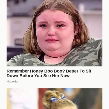
El público ha reaccionado de diversas maneras
ante este escándalo. Muchos **fans** de Alain
Delon se sienten decepcionados al ver la disfunción
familiar que se ha hecho pública. Sin embargo,
otros apoyan a los hijos del actor, entendiendo que
su experiencia es válida y que tienen derecho a
expresar sus sentimientos. Esta situación ha creado
un **debate** en redes sociales sobre la
**privacidad** de las figuras públicas y el impacto
de la fama en la vida familiar.
El papel de los medios en la
crisis
Los medios de comunicación han jugado un papel
crucial en la difusión del escándalo. A través de
reportajes, entrevistas y análisis, han contribuido a