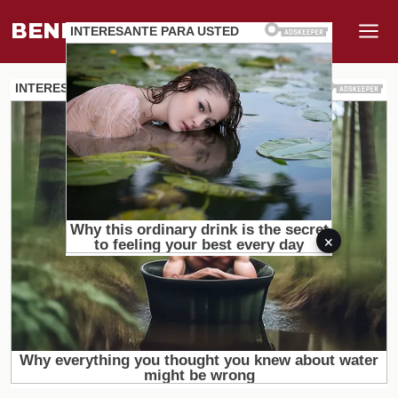
BENEFI
.
MUNDO
×