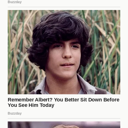
Declaraciones de Anouchka
Delon
Anouchka Delon, una de las voces más destacadas
en este escándalo, ha hablado abiertamente sobre
su relación con su padre. En diversas entrevistas,
ha mencionado que, aunque ama a Alain, hay
aspectos de su comportamiento que le resultan
difíciles de aceptar. Sus declaraciones han
resonado con muchos, generando un diálogo sobre
las **expectativas** que los padres tienen sobre
sus hijos y viceversa.
Reacciones del público y los
fans