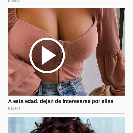
la **privacidad** de las figuras públicas y la ética
periodística.
¿Hay posibilidades de
reconciliación en la familia
Delon?
Las posibilidades de reconciliación son inciertas,
pero no imposibles. Muchos expertos sugieren que
un diálogo abierto y la **mediación** podrían ser
claves para sanar las heridas. La voluntad de
ambas partes para trabajar en sus diferencias es
esencial. Sin embargo, el tiempo y el espacio serán
cruciales para que Alain Delon y sus hijos
encuentren un camino hacia la **reconciliación**.