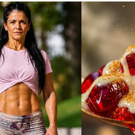
emorables de la Semana
 llena de **momentos memorables** que han dejado h
tacados incluyen:
liación entre dos concursantes que habían tenido confl
inó en una inesperada victoria para el menos favoreci
eridad donde los participantes compartieron sus miedo
o entretienen, sino que también humanizan a los con
fique con ellos.
a de los Influencers
nfluencers** en la cobertura de la Casa de lo
uchos de ellos han comenzado a comentar en tiempo re