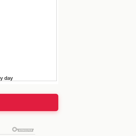
e los participantes. La
ón.
ones sorpresivas, las
er cómo se desarrollarán
rá la producción. Cada
audiencia pegada a sus
ntos en la Casa de los
es, mientras que otros
les se han inundado de