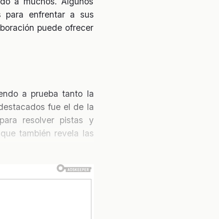
dido a muchos. Algunos
as para enfrentar a sus
aboración puede ofrecer
endo a prueba tanto la
destacados fue el de la
para resolver pistas y
 que también revela las
ciales**, donde los fans
sos y #DramaEnLaCasa