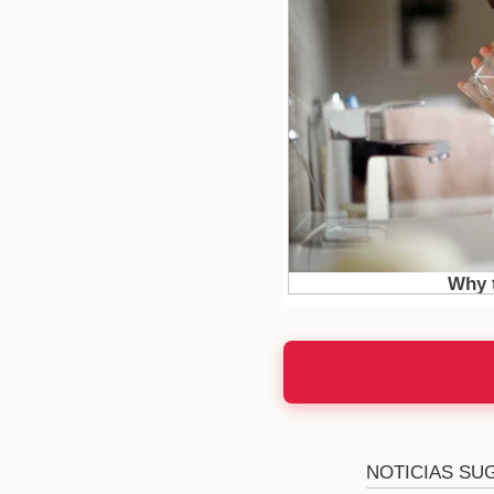
han estado en tendenci
interacción en línea es
Expectativas
Con la llegada de nu
expectativas para el fu
las relaciones entre 
episodio promete ser 
pantallas.
Reacciones 
Las reacciones del pú
Famosos. Muchos segui
han criticado las dec
opiniones, y los hasht