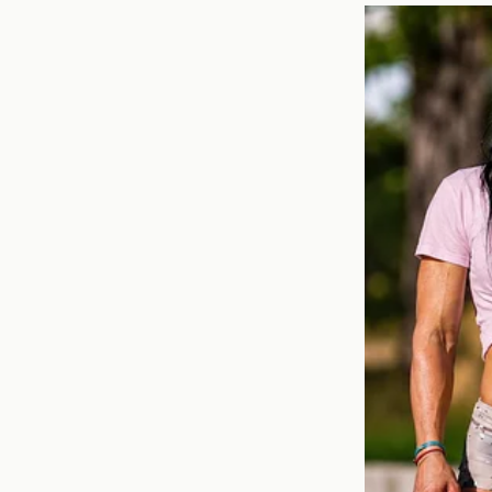
Momentos M
Esta semana ha estado
Algunos de los más des
Una emotiva reconci
Un desafío que culm
Un episodio de sinc
Estos momentos no sol
que el público se identi
La Influenci
El papel de los **i
significativamente. M