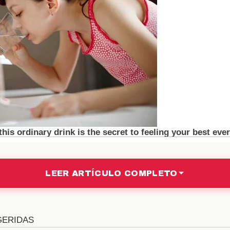
a, generando un gran debate sobre las estrategias d
 un termómetro de cómo el público percibe cada situaci
 para el Futuro
evas **dinámicas** y la posibilidad de eliminaci
turo son altas. Los espectadores están ansiosos por v
los concursantes y qué nuevas sorpresas les depara
más emocionante que el anterior, manteniendo a la 
del Público
LEER ARTÍCULO COMPLETO
blico han sido diversas tras los últimos acontecimie
dores han expresado su apoyo a ciertos concursant
isiones tomadas en momentos clave. Las redes socia
ags relacionados han ganado popularidad rápidamente.