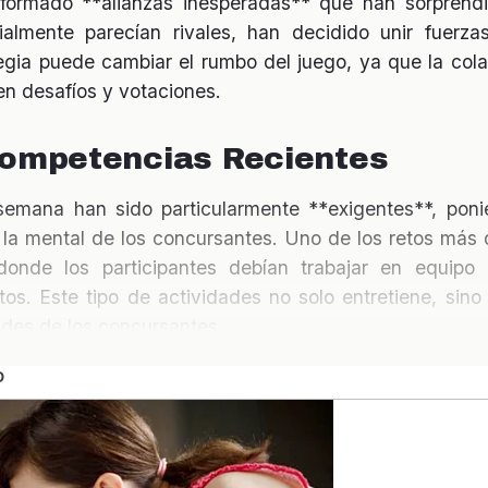
 formado **alianzas inesperadas** que han sorpren
cialmente parecían rivales, han decidido unir fuerz
egia puede cambiar el rumbo del juego, ya que la col
 en desafíos y votaciones.
Competencias Recientes
semana han sido particularmente **exigentes**, poni
o la mental de los concursantes. Uno de los retos más 
donde los participantes debían trabajar en equipo 
tos. Este tipo de actividades no solo entretiene, sino
des de los concursantes.
las Redes Sociales
do en la casa se ha visto reflejado en las **redes so
 cada movimiento. Hashtags como #CasaDeLosFamo