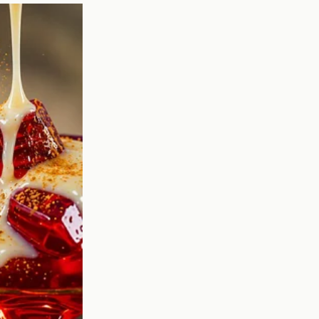
uella en la audiencia.
ictos previos.
do.
s y aspiraciones.
cursantes, permitiendo
s Famosos ha crecido
al lo que sucede en la