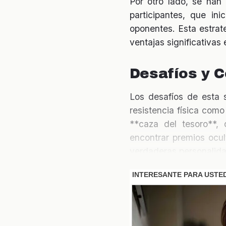
Por otro lado, se han
participantes, que ini
oponentes. Esta estrat
ventajas significativas
Desafíos y 
Los desafíos de esta 
resistencia física com
**caza del tesoro**, 
encontrar premios ocul
verdaderas personalida
Impacto en 
El impacto de lo ocurri
comentan y analizan