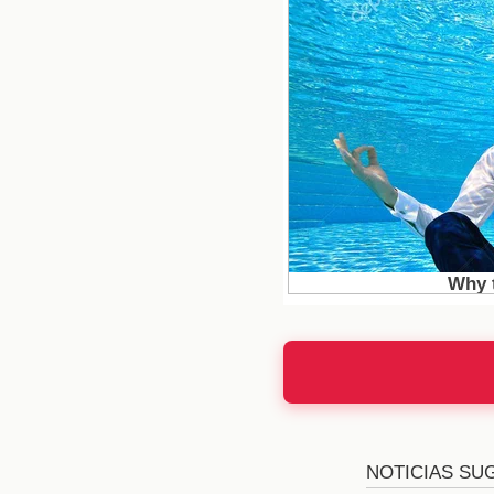
Las Estrate
Las estrategias de vot
deben decidir a quién
tácticas. Este lunes, l
cómo la eliminación im
alteradas, y la presió
¿Qué Siguien
La eliminación de un 
encontrado nuevas opor
sea a través de proyec
Casa de los Famosos" 
será del guerrero de lu