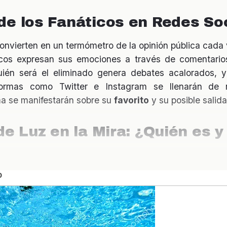
de los Fanáticos en Redes So
convierten en un termómetro de la opinión pública cada
ticos expresan sus emociones a través de comentari
uién será el eliminado genera debates acalorados, y
formas como Twitter e Instagram se llenarán de 
a se manifestarán sobre su
favorito
y su posible salida
de Luz en la Mira: ¿Quién es y
 se enfrenta a la eliminación ha sido un personaje cla
mática y habilidades destacadas, su salida podría deja
rtamiento en las últimas semanas ha generado contr
cisión del público. Analizar su trayectoria y los evento
l para entender la magnitud de su posible eliminación.