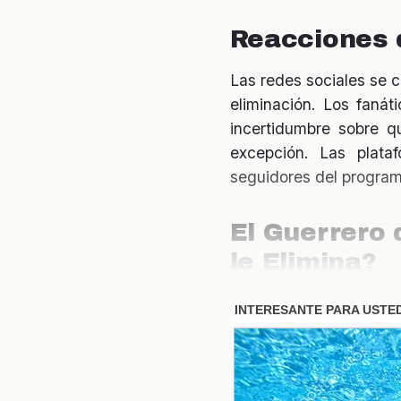
Reacciones 
Las redes sociales se 
eliminación. Los faná
incertidumbre sobre q
excepción. Las plata
seguidores del program
El Guerrero 
le Elimina?
El guerrero de luz que
una personalidad caris
Sin embargo, su compo
haber influido en la de
situación es fundamenta