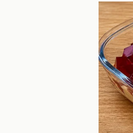
cómo maneje esta nuev
Los Momento
A lo largo de la temp
Famosos". Desde alia
contribuido a la tensi
La primera gran eli
El inesperado roman
Las discusiones que
Estos eventos han mant
para la eliminación del 
El Papel de 