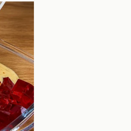
mbo de "La Casa de los
cos, cada episodio ha
 incluyen:
 público.
establecido un contexto