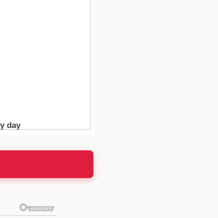
en Juego?
osos". Los concursantes
na serie de decisiones
d personal, sino también
micas de poder se verán
vo.
hos exconcursantes han
aso por el programa. Ya
 la vida después de "La
res se preguntan: ¿qué
rillante, dependiendo de