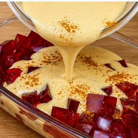
a etapa.
s Clave de la Temporada
orada, han habido momentos que han definido el ru
nzas inesperadas hasta enfrentamientos dramáti
ón acumulada. Algunos de los momentos más destacados
minación que sorprendió a todos.
ce entre dos concursantes que capturó la atención del
 llevaron a la ruptura de alianzas importantes.
enido a la audiencia al borde de sus asientos y han 
guerrero de luz.
los Votantes en la Eliminación