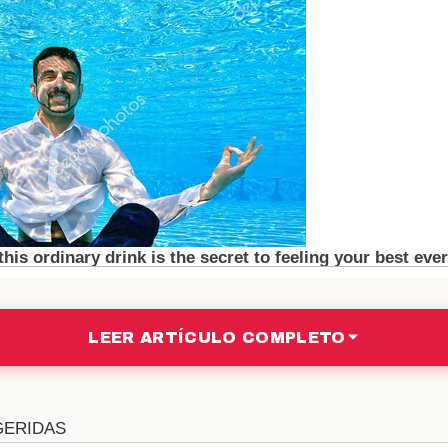
gias de Votación: ¿Qué Está 
ación juegan un papel crucial en "La Casa de los Fam
 apoyar y a quién eliminar, lo que se traduce en u
os votantes tendrán que considerar no solo su afinida
pactará su propia supervivencia en el juego. Las diná
n aumentará a medida que se acerque el momento decisi
te Para el Eliminado?
participante no significa el fin de su historia. Muc
LEER ARTÍCULO COMPLETO
tunidades en el mundo del entretenimiento tras su p
tos en televisión, redes sociales o eventos públicos,
puede ser muy prometedora. Este lunes, los seguido
z una vez que salga del reality? Su futuro podría ser b