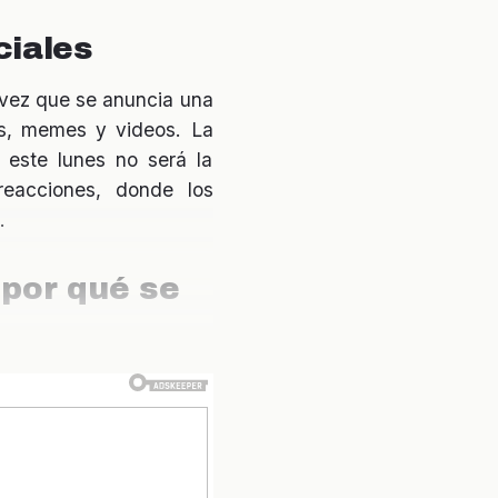
ciales
 vez que se anuncia una
os, memes y videos. La
 este lunes no será la
reacciones, donde los
.
 por qué se
ve en la temporada. Con
r un vacío en el grupo.
oversia, lo que podría
s que lo llevaron a esta