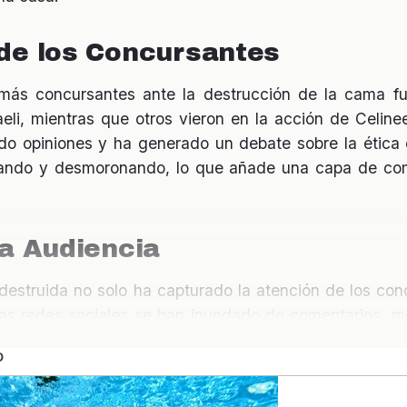
de los Concursantes
más concursantes ante la destrucción de la cama fu
li, mientras que otros vieron en la acción de Celine
ido opiniones y ha generado un debate sobre la ética
mando y desmoronando, lo que añade una capa de com
la Audiencia
estruida no solo ha capturado la atención de los con
as redes sociales se han inundado de comentarios, m
ión. Este tipo de contenido emocional y provocativo e
y los productores lo saben. El impacto en la audiencia es
s vistas y discusiones.