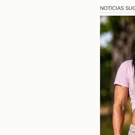
La Escalació
Desde que Celinee des
precedentes. Este inci
prueba las relaciones 
cualquier pequeño desa
mueven con cautela, sab
Las Reaccio
La destrucción de la c
programa han tomado pa
Esta polarización ha 
Celinee, sino tamb
considerablemente, lo q