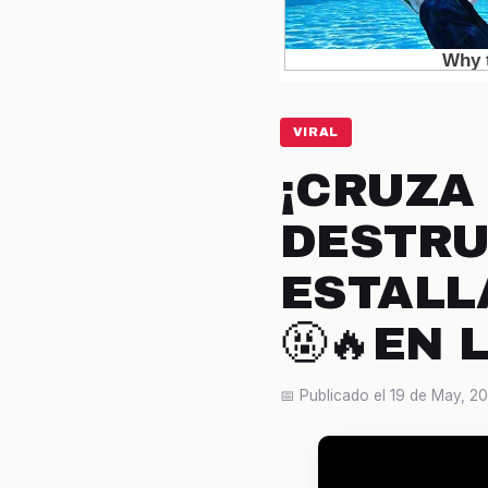
VIRAL
¡CRUZA 
DESTRU
ESTALL
🤬🔥EN 
📅 Publicado el 19 de May, 2