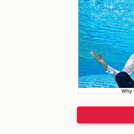
Las Estrateg
Celinee ha demostrado s
cama de Caeli puede s
hacerlo, busca no solo
Caeli en la competenc
psicología juega un pa
Consecuenci
Las consecuencias de
enfrentamiento. Depend
haber repercusiones en
represalias o alianzas
decisión sea crucial. La