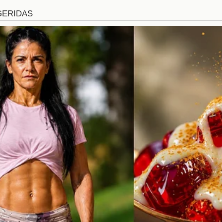
n de la Tensión
truyó la cama de Caeli, la tensión en la casa ha 
dente ha desencadenado una serie de confrontaciones
existentes entre los concursantes. La atmósfera se 
cuerdo podría convertirse en un conflicto abierto. Lo
iendo que la próxima explosión podría estar a la vuelt
nes en Redes Sociales
ama ha generado un torrente de reacciones en las redes
rtido, creando una división clara entre los seguido
llevado a debates acalorados, donde se discuten n
ién la moralidad del juego. La interacción en
ue es beneficioso para la visibilidad del programa.