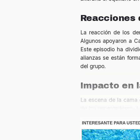
Reacciones 
La reacción de los de
Algunos apoyaron a Cae
Este episodio ha divid
alianzas se están for
del grupo.
Impacto en 
La escena de la cama d
de los espectadores. L
que vendrá a continuac
el interés del público, 
controversia genera má