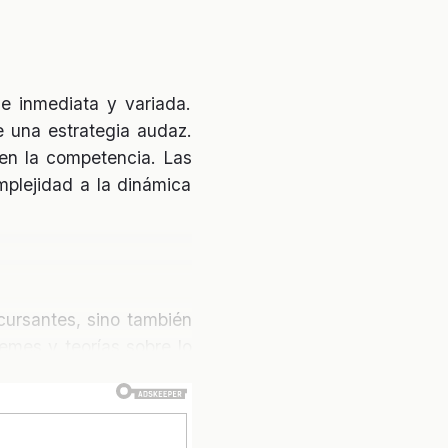
e inmediata y variada.
e una estrategia audaz.
 en la competencia. Las
plejidad a la dinámica
cursantes, sino también
emes y teorías sobre lo
s crucial para mantener
 significativo, ya que la