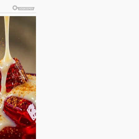
escalado a niveles sin
 verbales y ha puesto a
ha vuelto tan densa que
s concursantes ahora se
a de la esquina.
 sociales. Los fans del
res de Celinee y Caeli.
o solo las acciones de
 línea ha aumentado