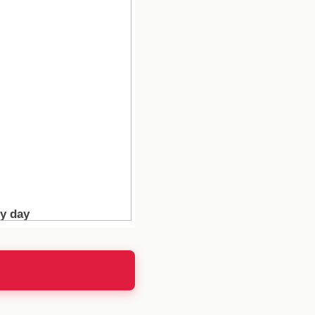
 decisión de destruir la
bilizar a su rival. Al
bilitar la confianza de
 este estilo, donde la
más allá de un simple
ximos episodios, podría
e sí. La posibilidad de
a, lo que hace que cada
rto.