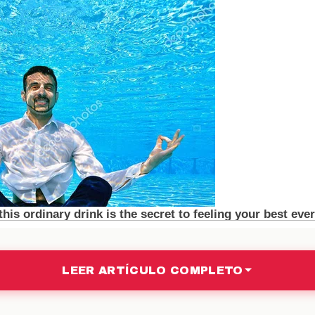
ias de Celinee
er una jugadora astuta a lo largo de la temporada. Su
er vista como un movimiento estratégico para desesta
 llamar la atención sobre su persona, sino también de
ia. Este tipo de tácticas es común en programas de
pel fundamental.
as a Largo Plazo
 este acto de Celinee pueden extenderse mucho 
iendo de cómo se desarrollen los eventos en los pró
 la forma en que los concursantes se relacionan entr
 inesperadas podría cambiar el rumbo de la competenci
LEER ARTÍCULO COMPLETO
 guerra en la casa apenas comienza, y el futuro es incie