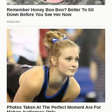
Esta cuidadosa selección asegura que el programa
mantenga su atractivo y dinamismo a lo largo de la
temporada.
La influencia de los seguidores
en la narrativa
Los seguidores juegan un papel crucial en la
narrativa de
La Casa de los Famosos 6
. Sus
opiniones y reacciones en tiempo real pueden
cambiar la dirección de la historia, influyendo en
cómo se perciben los conflictos y alianzas dentro
de la casa. Esto añade una capa de complejidad al
programa, ya que los concursantes deben estar
atentos a las reacciones del público para adaptarse
a sus estrategias.