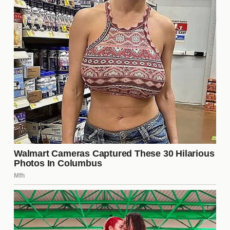
un impacto significativo en cómo se desarrolla el
programa. Los productores no solo seleccionan a
los concursantes, sino que también diseñan las
dinámicas y retos que mantienen el interés del
público. Su trabajo detrás de cámaras es
fundamental para crear momentos memorables y
asegurar que la historia evolucione de manera
atractiva para los televidentes.
¿Cómo se vota en La Casa de
los Famosos 6?
La votación en
La Casa de los Famosos 6
se
realiza principalmente a través de plataformas
digitales y redes sociales. Los fans pueden emitir
su voto para salvar a sus concursantes favoritos o
para decidir quién debe ser eliminado. Este proceso