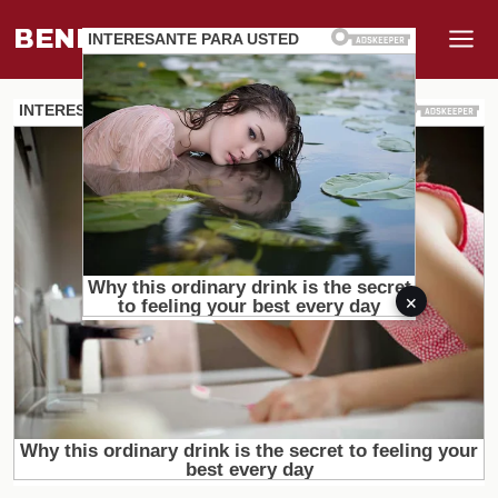
BENEFI
.
MUNDO
×