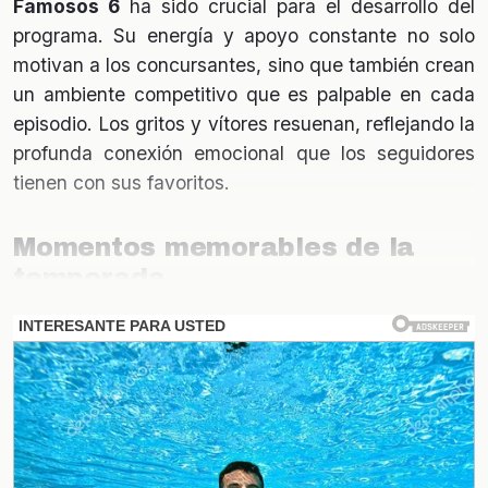
Famosos 6
ha sido crucial para el desarrollo del
programa. Su energía y apoyo constante no solo
motivan a los concursantes, sino que también crean
un ambiente competitivo que es palpable en cada
episodio. Los gritos y vítores resuenan, reflejando la
profunda conexión emocional que los seguidores
tienen con sus favoritos.
Momentos memorables de la
temporada
Desde su inicio, esta temporada ha estado llena de
momentos que quedarán grabados en la memoria
de los televidentes. Uno de los más destacados fue
la reacción de Fabio al escuchar el apoyo de sus
fans, lo que lo llevó a una emotiva reflexión sobre
su trayectoria en el programa. Estos instantes son