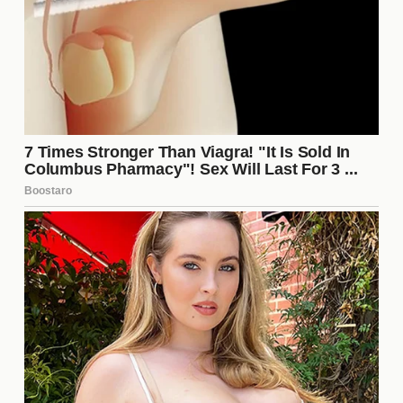
público, como votaciones en línea y encuentros
virtuales. Esto no solo enriquecerá la experiencia de
los espectadores, sino que también asegurará que
el programa continúe evolucionando y adaptándose
a las demandas de su audiencia.
Las reacciones de los
concursantes
Las reacciones de los concursantes ante el apoyo
de sus fans son un espectáculo en sí mismo.
Muchos de ellos, como Fabio, se sienten
abrumados por la intensidad de los gritos y
aplausos, lo que a menudo se traduce en
momentos de vulnerabilidad y emoción. Esta
interacción puede influir en su desempeño y