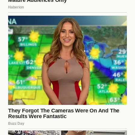
Los desafíos que enfrentan los
concursantes
Los concursantes de
La Casa de los Famosos 6
enfrentan una serie de desafíos que van más allá
de la convivencia. Desde la presión de las cámaras
hasta la constante evaluación por parte del público,
cada uno debe aprender a manejar su imagen y
emociones. Esto puede resultar en tensiones
internas y externas que afectan no solo su juego,
sino también su bienestar emocional.
El papel de la producción en el
espectáculo
La producción de
La Casa de los Famosos 6
tiene