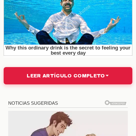
los que mantienen a la audiencia pegada a la
pantalla, esperando más sorpresas.
La importancia de la interacción
en redes sociales
Las redes sociales juegan un papel fundamental en
la promoción de
La Casa de los Famosos 6
. A
través de plataformas como Twitter e Instagram, los
LEER ARTÍCULO COMPLETO
fans pueden expresar su apoyo y opiniones en
tiempo real, lo que aumenta la visibilidad del
programa. Esta interacción no solo fomenta una
comunidad activa, sino que también influye en la
dinámica del juego, ya que los concursantes están
al tanto de las reacciones del público.
El rol de los influencers en el