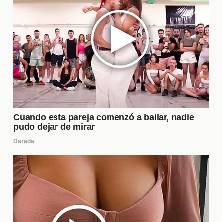
es muy accesible, permitiendo que una amplia
audiencia participe activamente en la dinámica del
programa, lo que a su vez genera un sentido de
comunidad entre los seguidores.
¿Qué criterios se utilizan para
seleccionar a los concursantes?
La selección de concursantes en
La Casa de los
Famosos 6
se basa en diversos criterios, como la
popularidad previa, la capacidad de generar
contenido entretenido y la diversidad de
personalidades. Los productores buscan individuos
que no solo sean carismáticos, sino que también
aporten historias interesantes que resuenen con el
público. Este enfoque asegura que el programa
mantenga su atractivo y logre captar la atención de