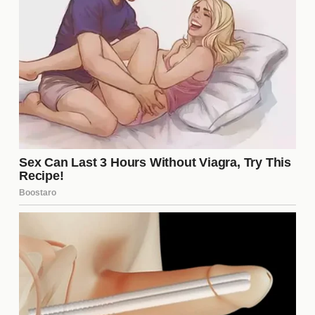
programa
La presencia de influencers en
La Casa de los
Famosos 6
ha agregado una nueva dimensión al
show. Su capacidad para atraer a una audiencia
más joven y diversa ha revitalizado el interés en el
programa. Además, estos influencers suelen
compartir contenido exclusivo, lo que genera más
conversación y emoción en torno a cada episodio.
El futuro del reality y su
conexión con los fans
A medida que avanza la temporada, es evidente
que la conexión entre los concursantes y sus fans
seguirá siendo un elemento clave. La producción
está explorando nuevas formas de involucrar al