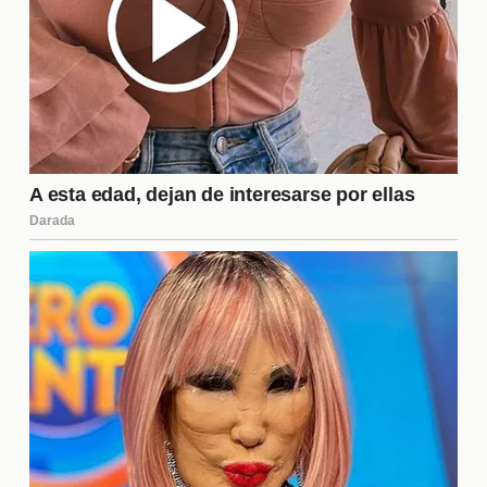
diferentes audiencias.
¿Los concursantes tienen
acceso a redes sociales?
No, los concursantes de
La Casa de los Famosos
6
no tienen acceso a redes sociales durante su
estancia en la casa. Esta restricción es fundamental
para mantener la autenticidad del programa y
permitir que los concursantes interactúen entre sí
sin influencias externas. Sin embargo, el contenido
generado por ellos es compartido por el equipo de
producción a través de las cuentas oficiales del
programa.
¿Qué pasa con los concursantes