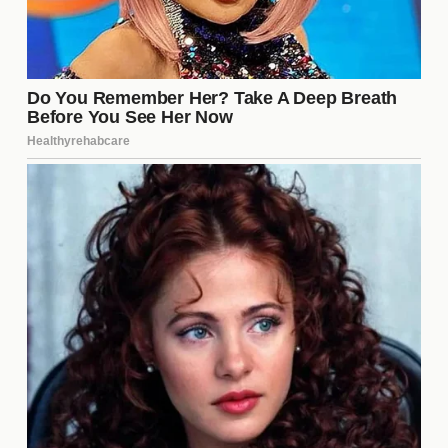
después del programa?
Una vez que
La Casa de los Famosos 6
concluye,
los concursantes suelen experimentar un aumento
significativo en su popularidad y oportunidades
laborales. Muchos de ellos aprovechan esta
exposición para lanzar proyectos personales,
colaborar con marcas o incluso participar en otros
programas de televisión. Sin embargo, la
experiencia también puede ser abrumadora, ya que
deben adaptarse a la atención mediática y a las
expectativas del público.