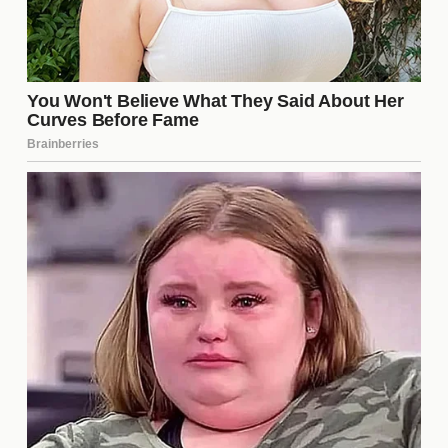
decisiones dentro de la casa, creando un ciclo
donde la energía externa impacta directamente en
su experiencia.
Cómo se eligen los
participantes
El proceso de selección para
La Casa de los
Famosos 6
es riguroso y está diseñado para
garantizar una mezcla de personalidades. Los
productores buscan individuos que no solo sean
carismáticos, sino que también tengan historias que
resuenen con el público. Los criterios incluyen:
Popularidad previa en redes sociales.
Capacidad de generar drama y entretenimiento.
Interacción potencial con otros concursantes.