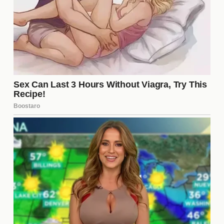
como sandía y pepino.
2. Ejercicio Regular
Incorporar
ejercicio
a tu rutina no solo mejora tu
salud física, sino que también tiene un impacto
positivo en tu apariencia. La actividad física
aumenta la circulación sanguínea, lo que ayuda a
que tu piel luzca más viva. Además, el ejercicio
libera endorfinas, que elevan tu estado de ánimo y,
por ende, tu confianza.
3. Cuidado del Cabello
Un cabello bien cuidado es fundamental para lucir
atractiva. Aquí hay algunos consejos para
mantenerlo en óptimas condiciones: