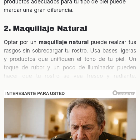
productos adecuados para tu tipo de piel puede
marcar una gran diferencia.
2. Maquillaje Natural
Optar por un
maquillaje natural
puede realzar tus
rasgos sin sobrecargar tu rostro. Usa bases ligeras
y productos que unifiquen el tono de tu piel. Un
toque de rubor y un poco de iluminador pueden
hacer que tu rostro se vea fresco y radiante.
Recuerda que menos es más; resaltar tu belleza
natural es la clave.
3. Alimentación Saludable
La
alimentación
juega un papel crucial en tu
apariencia. Incluir frutas, verduras y suficiente agua