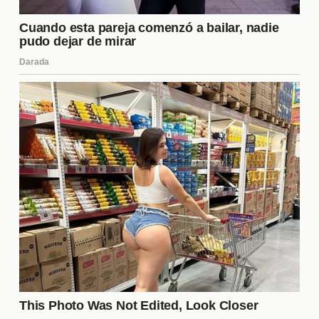
olvides que los colores que elijas también pueden
influir en cómo te sientes y cómo te perciben los
demás.
5. Descanso Suficiente
El
descanso
es esencial para tu bienestar y tu
apariencia. Dormir entre 7 y 9 horas cada noche
permite que tu cuerpo se recupere y que tu piel se
regenere. La falta de sueño puede causar ojeras y
un aspecto cansado, así que asegúrate de priorizar
el descanso en tu rutina diaria.
¿Qué productos debo usar para
el cuidado de la piel?
La elección de productos para el
cuidado de la piel