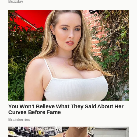
depende de tu tipo de piel (seca, grasa, mixta o
sensible). Es recomendable usar un limpiador
suave, un tónico que equilibre el pH y una crema
hidratante adecuada. Además, no olvides aplicar
protector solar diariamente para proteger tu piel de
los daños solares. Considera productos con
ingredientes activos como ácido hialurónico o
vitamina C, que pueden ayudar a mejorar la textura
y luminosidad de la piel.
¿Cómo puedo mejorar mi
confianza en mí misma?
Mejorar la
confianza
en ti misma es un proceso
que puede llevar tiempo. Una forma efectiva es
practicar
afirmaciones positivas
a diario, que te
ayuden a cambiar tu diálogo interno. Además,