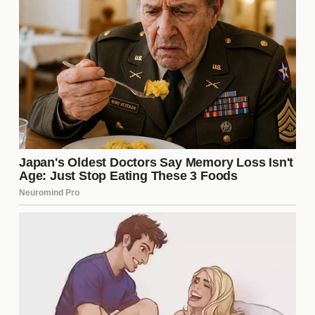
La
confianza
es uno de los atributos más
atractivos que puedes poseer. Trabaja en tu
autoestima y en cómo te percibes. Practicar
afirmaciones positivas y rodearte de personas que
te valoren puede ayudarte a construir una imagen
más positiva de ti misma. Recuerda, la verdadera
belleza radica en la confianza que proyectas.
1. Hidratación Constante
La
hidratación
es clave para mantener una piel
radiante y saludable. Beber suficiente agua
diariamente no solo ayuda a mantener tu piel
fresca, sino que también mejora tu salud en
general. Intenta consumir al menos 2 litros de agua
al día y complementa con alimentos ricos en agua,