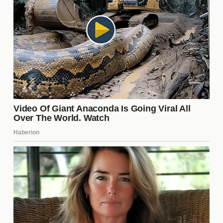
alimenticios para una piel
saludable?
Para mantener una
piel saludable
, es esencial
adoptar hábitos alimenticios equilibrados. Incluye
en tu dieta alimentos ricos en antioxidantes, como
frutas y verduras de colores vibrantes. También es
importante consumir grasas saludables, como las
que se encuentran en el aguacate y los frutos
secos. Además, evita el exceso de azúcares y
alimentos procesados, ya que pueden afectar
negativamente la salud de tu piel. Mantenerte bien
hidratada también es crucial para una apariencia
radiante.