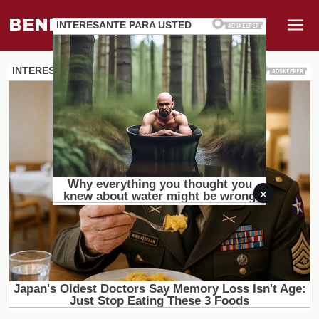
BENEFI
.
MUNDO
×