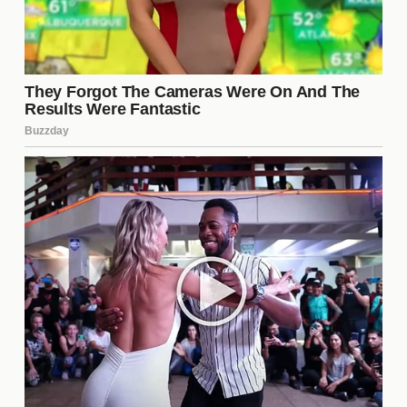
Usa un champú y acondicionador adecuados
para tu tipo de cabello.
Evita el uso excesivo de herramientas de calor.
Realiza tratamientos de hidratación al menos
una vez al mes.
Un cabello brillante y saludable puede ser un gran
aliado en tu rutina de belleza.
4. Vestimenta Adecuada
Elegir la
vestimenta adecuada
puede hacer
maravillas en tu apariencia. Asegúrate de que tu
ropa te quede bien y resalte tus mejores atributos.
Considera invertir en prendas básicas de buena
calidad que puedas combinar fácilmente. No