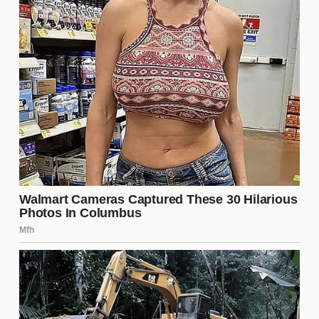
rodearte de personas que te apoyen y te valoren es
fundamental. También puedes establecer pequeñas
metas y cumplirlas, lo que te dará un sentido de
logro y aumentará tu autoestima.
¿Es necesario usar maquillaje
todos los días?
No es necesario usar
maquillaje
todos los días
para verte bien. La clave está en sentirte cómoda
con tu apariencia natural. Si decides usar
maquillaje, opta por productos ligeros que realcen
tus rasgos sin ocultar tu belleza natural. Recuerda
que la confianza y el cuidado personal son más
importantes que cualquier producto cosmético.
¿Cuáles son los mejores hábitos