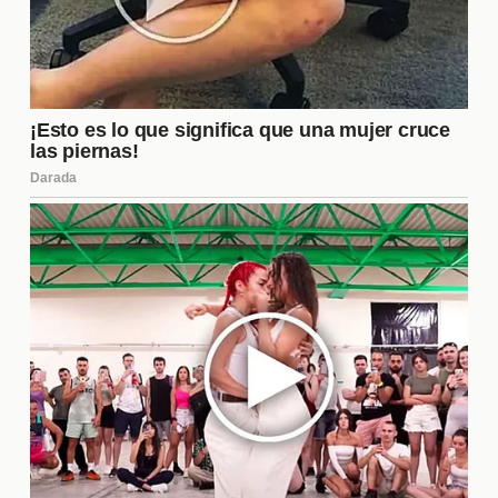
actividades dentro de la casa, sino que también
tiene la capacidad de influir en las eliminaciones y
en la dinámica del juego. A través de su liderazgo,
La Jefa busca mantener el orden y fomentar la
competencia, lo que a menudo genera tensiones y
estrategias entre los participantes.
¿Cómo se elige a los
concursantes eliminados?
Los concursantes son eliminados a través de un
proceso de votación que involucra tanto a sus
compañeros de la casa como a la audiencia. Cada
semana, los concursantes nominan a aquellos que
consideran menos aptos para continuar en el juego.
Posteriormente, el público tiene la oportunidad de
votar por su favorito entre los nominados. Este