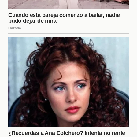
sistema de votación permite que los seguidores del
programa tengan un papel activo en el destino de
los concursantes, lo que añade un nivel adicional
de emoción y tensión al reality.
¿Qué sucede después de la
eliminación de un concursante?
Una vez que un concursante es eliminado, pasa por
una serie de entrevistas donde comparte su
experiencia y reflexiones sobre su tiempo en la
casa. Estas entrevistas son una oportunidad para
que los eliminados expresen sus sentimientos,
discutan las dinámicas que vivieron y respondan a
las preguntas de los fanáticos. Además, muchos de
ellos se convierten en figuras públicas tras su