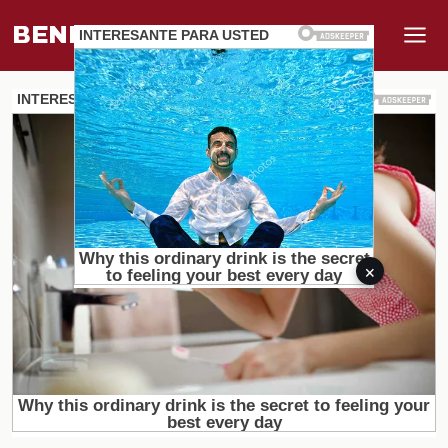
BENEFI
.
MUNDO
×