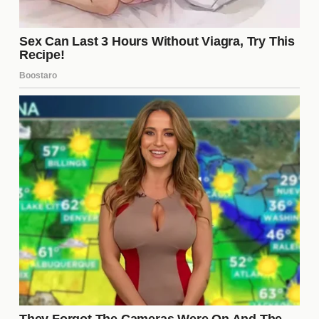
inesperadas hasta alianzas sorprendentes, cada
episodio trae consigo una nueva dosis de drama.
Algunos de los momentos más impactantes
incluyen:
La primera gran pelea entre dos concursantes,
que encendió tensiones en la casa.
Una revelación personal que cambió la
percepción de un concursante ante el público.
El inesperado giro de una votación que dejó a
todos atónitos.
Las alianzas estratégicas
dentro de la casa
Las
alianzas
son fundamentales en La Casa de los
Famosos 6, ya que los concursantes buscan