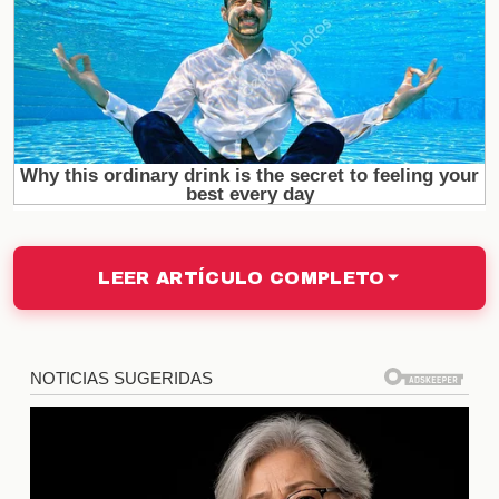
los comentarios en línea, algunos concursantes han
ganado más apoyo del público, mientras que otros
enfrentan críticas. Esta fluctuación en la
popularidad puede ser crucial, ya que la audiencia
tiene un papel activo en decidir quién se queda y
quién se va. A continuación, una tabla que resume
los porcentajes de apoyo de los concursantes:
Concursante
Porcentaje de apoyo
LEER ARTÍCULO COMPLETO
Concursante A
35%
Concursante B
25%
Concursante C
15%
Concursante D
25%
La Jefa y su estrategia de juego
La figura de
La Jefa
es central en La Casa de los