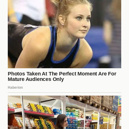
Twitter, Instagram y Facebook para comentar en
tiempo real sobre los episodios, compartir memes y
expresar su apoyo o descontento hacia los
concursantes. Este fenómeno no solo aumenta la
visibilidad del programa, sino que también permite a
los seguidores sentirse parte activa de la
experiencia. La interacción en línea ha transformado
la manera en que se vive el reality, convirtiendo
cada episodio en un evento social.
Expectativas para el futuro del
programa
Las
expectativas
para el futuro de La Casa de los
Famosos 6 son altas, especialmente con los
recientes rumores de cambios significativos en la
dinámica del juego. Los seguidores están ansiosos