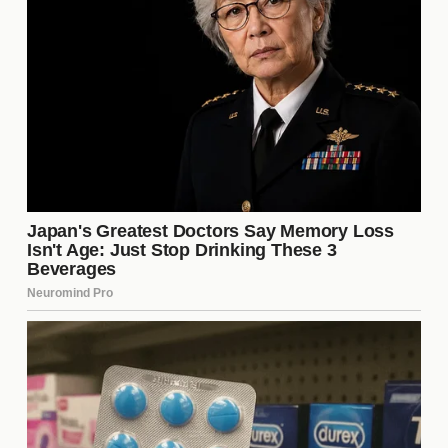
Famosos 6. Su capacidad para influir en las
decisiones del grupo y en la dirección del juego ha
sido notable. Recientemente, se ha especulado
sobre su posible salida, lo que podría alterar
significativamente la dinámica del programa.
Muchos concursantes la ven como una figura
autoritaria, mientras que otros intentan formar
alianzas para debilitar su control. La estrategia de
La Jefa es un tema recurrente de conversación
entre los seguidores, quienes analizan cada
movimiento que hace.
Reacciones del público ante los
rumores
Las reacciones del público ante los
rumores
de