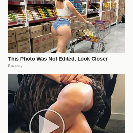
por ver cómo se desarrollarán los acontecimientos
en los próximos episodios y si se implementarán
nuevas reglas o giros inesperados. La posibilidad
de que se introduzcan nuevos concursantes o que
se modifiquen las mecánicas de eliminación
también genera un gran interés. Con cada episodio,
la intriga y la emoción continúan creciendo, lo que
promete mantener a la audiencia enganchada hasta
el final de la temporada.
¿Quién es La Jefa y cuál es su
papel en el programa?
La Jefa es una figura central en La Casa de los
Famosos 6, encargada de establecer las reglas y
guiar a los concursantes en sus decisiones. Su
papel es crucial, ya que no solo supervisa las