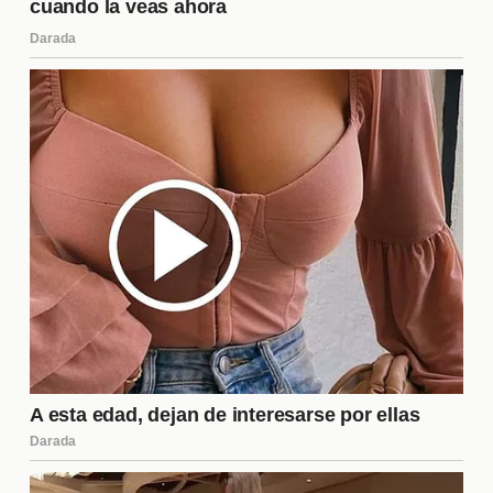
salida, aprovechando su visibilidad para proyectos
futuros. Esto no solo les permite seguir en contacto
con sus seguidores, sino que también abre puertas
a nuevas oportunidades en el mundo del
entretenimiento.
¿Cómo afecta la dinámica del
programa el comportamiento de
los concursantes?
El comportamiento de los concursantes es
fundamental para la
dinámica
del programa. A
medida que se desarrollan las relaciones y se
forman alianzas, cada acción puede tener
repercusiones significativas. Los concursantes
deben ser estratégicos en sus interacciones, ya
que una decisión equivocada puede llevar a la