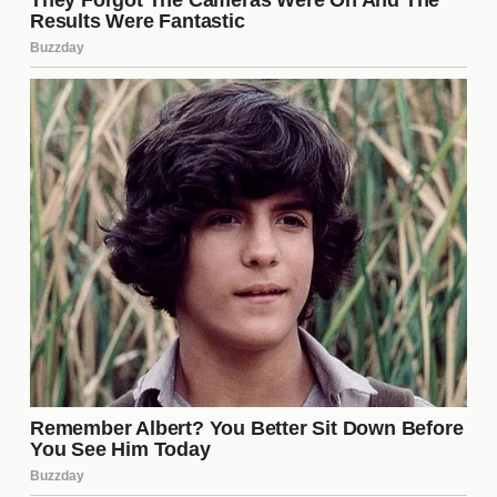
protegerse mutuamente para avanzar en el juego.
Estas alianzas pueden ser temporales o duraderas,
dependiendo de las circunstancias y de la dinámica
del grupo. A menudo, los participantes forman
equipos basados en intereses comunes o
rivalidades, lo que agrega una capa adicional de
estrategia al juego. Sin embargo, estas relaciones
son frágiles y pueden romperse en cualquier
momento, especialmente cuando se trata de
decisiones de eliminación.
Las reacciones de los
eliminados
Las
reacciones
de los concursantes eliminados
suelen ser un reflejo de su experiencia en el
programa. Algunos se sienten aliviados y felices de