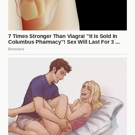
podrían formarse, y los concursantes restantes
tendrían que adaptarse a un nuevo esquema de
poder. Esto podría resultar en un giro inesperado en
la narrativa del reality, lo que mantendría a los
espectadores al borde de sus asientos. La
evolución de los roles dentro de la casa es un
aspecto que siempre atrae la atención de los
seguidores, quienes esperan ver cómo se
desarrollarán los acontecimientos en los próximos
episodios.
Los momentos más impactantes
de la temporada
La Casa de los Famosos 6 ha estado llena de
momentos memorables que han dejado a la
audiencia boquiabierta. Desde confrontaciones