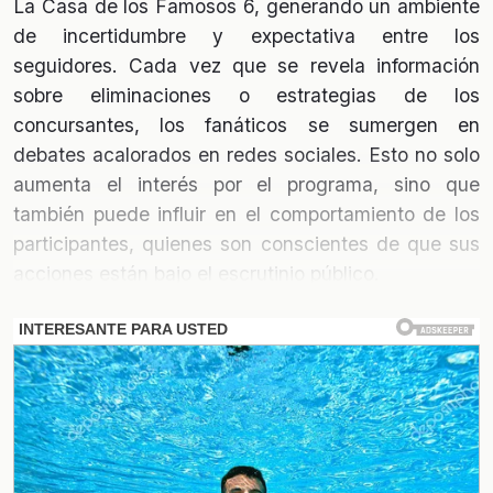
La Casa de los Famosos 6, generando un ambiente
de incertidumbre y expectativa entre los
seguidores. Cada vez que se revela información
sobre eliminaciones o estrategias de los
concursantes, los fanáticos se sumergen en
debates acalorados en redes sociales. Esto no solo
aumenta el interés por el programa, sino que
también puede influir en el comportamiento de los
participantes, quienes son conscientes de que sus
acciones están bajo el escrutinio público.
¿Quiénes son los favoritos para
ser eliminados?
Con la dinámica del juego cambiando
constantemente, los
favoritos
para la eliminación
varían de un episodio a otro. Según las encuestas y