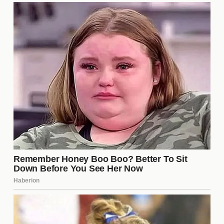
regresar a la vida normal, mientras que otros
experimentan una profunda tristeza por no haber
podido demostrar su valía. Las entrevistas
posteriores a la eliminación suelen ofrecer una
visión interesante sobre cómo cada concursante
percibe su tiempo en la casa y sus interacciones
con los demás. Estas reacciones son esenciales
para entender la psicología detrás del reality y la
presión que enfrentan los participantes.
El papel de las redes sociales
en el show
Las
redes sociales
juegan un papel crucial en la
difusión de información sobre La Casa de los
Famosos 6. Los fanáticos utilizan plataformas como