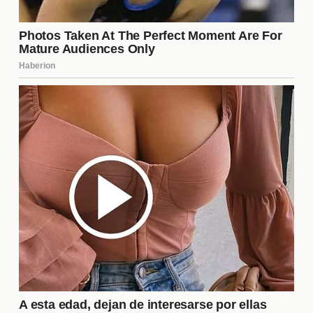
a salvo de las eliminaciones hasta ahora.
Sofía: Con una gran conexión emocional con el
público, es considerada una de las favoritas.
Estrategias de Juego
Los concursantes utilizan diversas
estrategias de
juego
para mantenerse en la casa. Algunas de las
más comunes incluyen la formación de alianzas, el
uso de tácticas de distracción y la manipulación de
la percepción pública. Cada decisión puede tener
un impacto significativo en su permanencia, y es
fundamental que los concursantes sean astutos y
calculadores en sus movimientos.
El Papel de las Redes Sociales