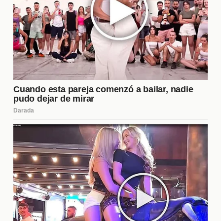
Las redes sociales han sido un hervidero de
opiniones y reacciones tras las filtraciones del
orden de eliminación. Los fans expresan su apoyo a
sus favoritos y critican las decisiones que, según
ellos, deberían cambiar. Esta interacción en línea es
fundamental para el programa, ya que la opinión del
público puede influir en las votaciones y, por ende,
en el destino de los concursantes.
¿Quién Podría Ganar?
Con el avance del programa y las eliminaciones que
se avecinan, la pregunta en la mente de todos es:
¿quién ganará la casa? Las apuestas están abiertas
y varios concursantes han mostrado un desempeño
destacado, lo que los coloca como favoritos. La
combinación de carisma, estrategia y conexión con