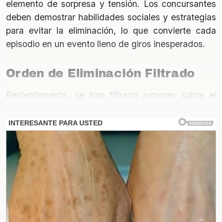
elemento de sorpresa y tensión. Los concursantes
deben demostrar habilidades sociales y estrategias
para evitar la eliminación, lo que convierte cada
episodio en un evento lleno de giros inesperados.
Orden de Eliminación Filtrado
Recientemente, se han filtrado rumores sobre el
orden de eliminación
de los participantes. Estas
filtraciones han generado especulaciones sobre
quiénes podrían ser los próximos en abandonar la
casa. A continuación, se presenta un resumen de
las eliminaciones hasta la fecha:
Participante
Fecha de Eliminación
Juan
15 de octubre
María
22 de octubre