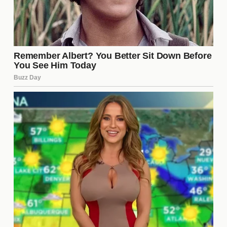
competencia, su presencia sigue siendo relevante,
ya que pueden influir en las percepciones del
público sobre los concursantes restantes. Muchos
eliminados también aprovechan esta visibilidad
para lanzar proyectos personales o promocionar su
carrera.
¿Dónde puedo ver los episodios
en vivo?
Los episodios de "La Casa de los Famosos 6" se
transmiten en vivo a través de diversas plataformas
de televisión y streaming. Dependiendo de la
región, los espectadores pueden acceder al
programa a través de canales específicos o
aplicaciones de streaming que ofrecen la señal en