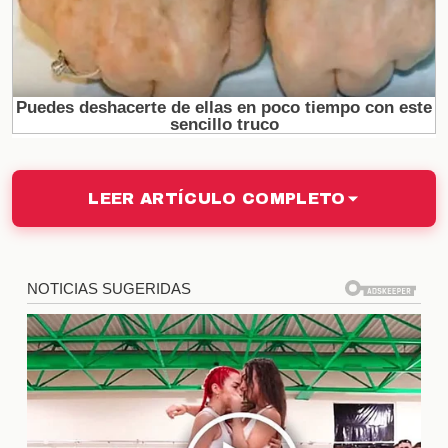
Pedro
29 de octubre
Impacto en la Dinámica de la
Casa
Las eliminaciones no solo afectan a los
concursantes que se van, sino que también
cambian la
LEER ARTÍCULO COMPLETO
dynamics
entre los que permanecen.
Cada salida provoca un reacomodo en las alianzas
y estrategias, lo que hace que el ambiente sea
cada vez más tenso. Los concursantes deben
adaptarse rápidamente a las nuevas circunstancias,
lo que puede resultar en conflictos o, por el
contrario, en la consolidación de nuevas amistades.
Reacciones del Público