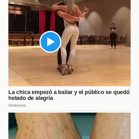
reconciliaciones emotivas, cada episodio trae
consigo situaciones que mantienen a la audiencia al
borde de sus asientos. Estos momentos no solo
entretienen, sino que también reflejan la evolución
de las relaciones entre los concursantes.
Expectativas para el Futuro
A medida que se acerca la final de "La Casa de los
Famosos 6", las expectativas son altas. Los
seguidores están ansiosos por ver cómo se
desarrollarán las últimas semanas y quién se llevará
el gran premio. La tensión y la incertidumbre son
palpables, lo que promete mantener a la audiencia
enganchada hasta el último momento. La
competencia se intensificará y las decisiones de los
concursantes serán más críticas que nunca.