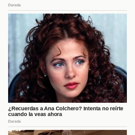
Las redes sociales juegan un papel crucial en la
popularidad de los concursantes. A través de
plataformas como Twitter e Instagram, los
seguidores pueden interactuar y expresar su apoyo.
Esta interacción no solo fomenta una comunidad en
torno al programa, sino que también puede influir en
las decisiones de votación. Los concursantes que
logran mantener una buena relación con sus
seguidores tienden a recibir más apoyo durante las
eliminaciones.
Momentos Clave del Programa
A lo largo de la temporada, ha habido varios
momentos clave
que han definido el rumbo del
programa. Desde peleas intensas hasta