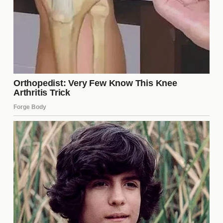
El ganador de "La Casa de los Famosos 6" se lleva
un atractivo
premio en efectivo
, que puede variar
de una temporada a otra. Además del dinero, el
reconocimiento y la fama adquiridos a través del
programa pueden abrir muchas puertas en la
carrera profesional del concursante. Este factor es
un gran motivador para todos los participantes,
quienes buscan no solo ganar, sino también dejar
una huella en la audiencia.
¿Qué sucede con los
concursantes eliminados?
Una vez que un concursante es eliminado, se retira
de la casa y, generalmente, se le da la oportunidad
de participar en entrevistas y eventos relacionados
con el programa. Aunque ya no forman parte de la