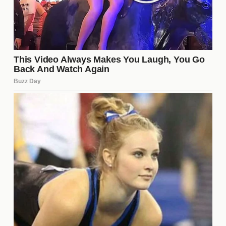
el público será crucial para determinar al ganador
final de "La Casa de los Famosos 6".
Los Concursantes Más
Destacados
En "La Casa de los Famosos 6", algunos
concursantes han logrado destacarse por su
personalidad y habilidades estratégicas. Estos
participantes no solo han capturado la atención del
público, sino que también han mostrado un gran
talento para navegar las complejidades de la
convivencia. Algunos de los más notables incluyen:
Lucía: Con su carisma y habilidades de
liderazgo, ha logrado formar alianzas fuertes.
Andrés: Su enfoque estratégico lo ha mantenido