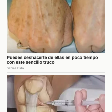
¿Cómo se elige a los eliminados
en el programa?
La elección de los eliminados en "La Casa de los
Famosos 6" se basa en la votación del público.
Cada semana, los concursantes nominados son
seleccionados por sus compañeros, y luego el
público tiene la oportunidad de votar por el
participante que desea que se quede en la casa.
Este proceso genera una dinámica de tensión y
estrategia, ya que los concursantes deben ser
cuidadosos con sus alianzas y decisiones.
¿Cuáles son los premios para el
ganador?