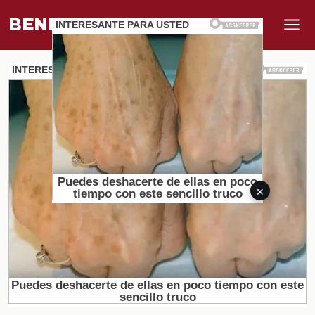
BENEFI
.
MUNDO
×