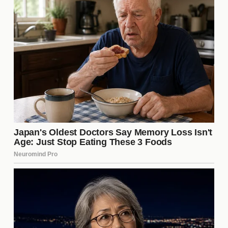
su estrategia dentro del juego.
Impacto en la audiencia y en el
programa
La controversia generada por el conflicto entre
Manu, Charlotte y Cola ha tenido un impacto
significativo en la audiencia de "Gran Hermano".
Las redes sociales se han inundado de comentarios
y memes, reflejando el interés y la indignación de
los espectadores. Este tipo de situaciones no solo
atraen más vistas, sino que también mantienen el
programa en el centro de la conversación
mediática, lo que es crucial para su éxito.
¿Qué podemos esperar en los