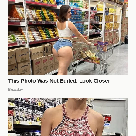
fundamental en la creación de la narrativa del
programa. A través de la edición y la selección de
escenas, los productores pueden influir en cómo se
perciben los conflictos y las dinámicas entre los
concursantes. Esto puede intensificar la tensión o
incluso cambiar la dirección de las alianzas. La
forma en que se presentan los eventos puede tener
un impacto significativo en la audiencia y en el
futuro de los participantes en el juego.
¿Qué sucedió entre Manu
Pincoya y Charlotte?
El conflicto entre
Manu Pincoya
y
Charlotte
se
intensificó cuando Manu acusó a Charlotte de
manipular situaciones dentro de la casa. Este
enfrentamiento verbal se ha convertido en uno de