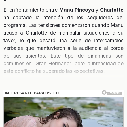
El enfrentamiento entre
Manu Pincoya
y
Charlotte
ha captado la atención de los seguidores del
programa. Las tensiones comenzaron cuando Manu
acusó a Charlotte de manipular situaciones a su
favor, lo que desató una serie de intercambios
verbales que mantuvieron a la audiencia al borde
de sus asientos. Este tipo de dinámicas son
comunes en "Gran Hermano", pero la intensidad de
este conflicto ha superado las expectativas.
La infiltración de Cola en el
juego
La figura de
Cola
ha sido objeto de discusión, ya
que muchos espectadores creen que su presencia
en la casa no es casual. Se le ha señalado como un