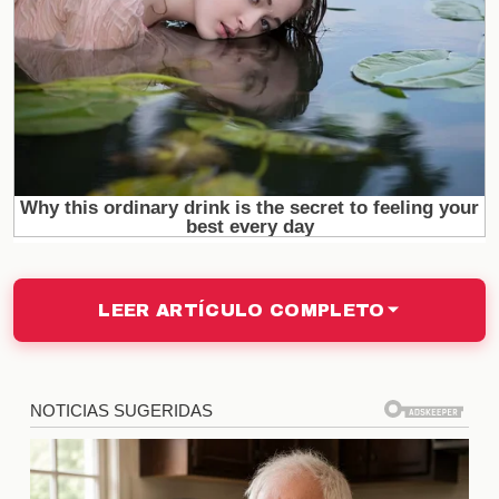
posible infiltrado, lo que ha generado dudas sobre
la autenticidad de las interacciones entre los
concursantes. Este tipo de estrategias pueden
alterar el curso del juego, y la audiencia se
pregunta si realmente hay una agenda oculta
detrás de su participación.
Reacciones de Yipio ante la
situación
LEER ARTÍCULO COMPLETO
Yipio
, conocido por su carácter fuerte, no ha
dudado en expresar su descontento con la
situación. Su enojo se ha manifestado en diversas
ocasiones, tanto en las interacciones con sus
compañeros como en las redes sociales. La forma
en que Yipio aborda este conflicto puede influir en
la percepción del público sobre su personalidad y