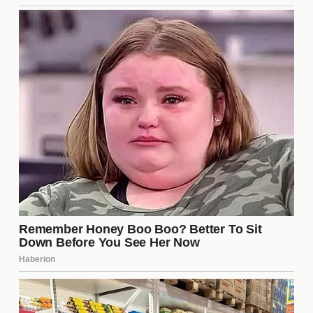
En un entorno tan competitivo como "Gran
Hermano", contar con aliados puede marcar la
diferencia entre la permanencia y la eliminación.
Los concursantes que logran formar relaciones
sólidas y estratégicas tienden a tener más éxito.
Las alianzas permiten compartir información y
respaldarse mutuamente en momentos críticos. Sin
embargo, estas relaciones también pueden volverse
en contra de los participantes, como se ha visto en
el caso de Manu y Charlotte, donde la
desconfianza ha comenzado a erosionar sus
vínculos.
El papel de la producción en la
narrativa
La producción de "Gran Hermano" tiene un papel