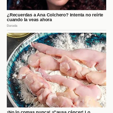
afecte la experiencia de los participantes.
¿Qué estrategias están
utilizando los concursantes?
Los concursantes de "Gran Hermano" están
utilizando diversas
estrategias
para navegar por el
conflicto actual. Algunas de las más comunes
incluyen formar alianzas, manipular la percepción
de los demás y crear distracciones para desviar la
atención de sus propias acciones. Estas tácticas
son cruciales para sobrevivir en un entorno tan
competitivo, y cada participante debe ser astuto
para adaptarse a las cambiantes dinámicas dentro
de la casa.