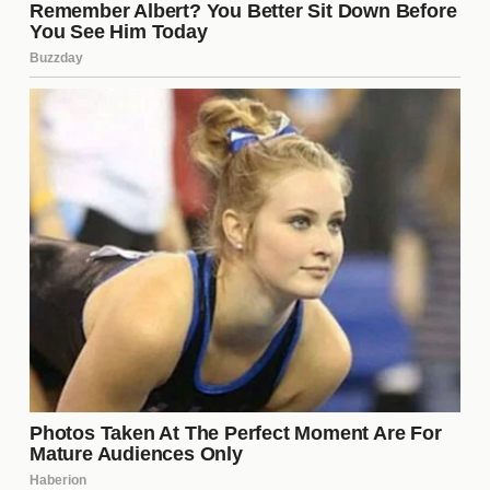
Las redes sociales juegan un papel crucial en la
forma en que se perciben los eventos de "Gran
Hermano". Los seguidores del programa comentan
y analizan cada movimiento de los concursantes, lo
que puede amplificar la tensión entre ellos.
Además, las plataformas digitales permiten que los
fans se sientan más conectados con los
participantes, lo que a menudo resulta en
campañas de apoyo o críticas. Este fenómeno ha
llevado a que los concursantes se sientan
presionados a actuar de ciertas maneras para
mantener el favor del público.
La importancia de los aliados en
el juego