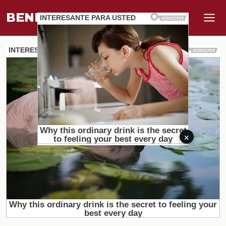
BENEFI
.
MUNDO
×