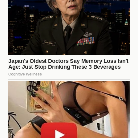
próximos episodios?
Con el desenlace de este conflicto aún por verse,
los próximos episodios prometen ser electrizantes.
Los productores del programa seguramente
aprovecharán esta tensión para mantener a la
audiencia enganchada. Las estrategias de cada
concursante se volverán aún más cruciales, y los
seguidores están ansiosos por ver cómo se
desarrollará la trama en los días venideros. Las
alianzas y rivalidades podrían cambiar
drásticamente, haciendo que cada episodio sea
impredecible.
Los antecedentes del conflicto
Para entender la magnitud del enfrentamiento entre