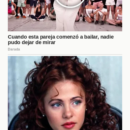
ha sido alimentada por sus acciones y la forma en
que se relaciona con los demás, lo que ha
suscitado dudas sobre su verdadero propósito en el
programa.
¿Cómo afecta el conflicto a la
dinámica del programa?
El enfrentamiento entre Manu y Charlotte ha tenido
un impacto significativo en la
dinámica del
programa
. Las tensiones han llevado a que otros
concursantes tomen partido, lo que altera las
alianzas y crea nuevas rivalidades. Además, este
tipo de conflictos suelen atraer más atención de la
audiencia, lo que puede ser beneficioso para el
programa en términos de ratings. Sin embargo,
también puede resultar en un ambiente hostil que