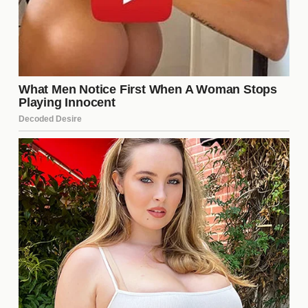
Manu Pincoya y Charlotte, es esencial revisar los
antecedentes que han llevado a esta situación.
Desde el inicio del programa, ambos concursantes
han tenido personalidades fuertes y han chocado
en varias ocasiones. Esto ha creado un ambiente
de tensión que ha escalado en los últimos
episodios. Las constantes comparaciones y
rivalidades entre ellos han contribuido a un clima de
desconfianza y hostilidad.
Las estrategias de juego en
"Gran Hermano"
En "Gran Hermano", las estrategias de juego son
fundamentales para la supervivencia en la casa.
Los concursantes deben ser astutos y adaptarse a
las dinámicas cambiantes. Algunas de las