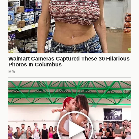
los momentos más destacados de la temporada, ya
que ambos concursantes tienen personalidades
fuertes y no dudan en expresar sus opiniones. La
tensión ha llevado a que otros participantes
también se vean involucrados, creando un
ambiente de desconfianza y rivalidad.
¿Quién es Cola y por qué se le
considera un infiltrado?
Cola
es un concursante que ha generado
controversia debido a su estilo de juego y sus
interacciones con otros participantes. Muchos
espectadores creen que su presencia en la casa no
es genuina y que tiene una agenda oculta, lo que lo
convierte en un posible
infiltrado
. Esta percepción