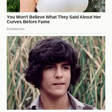
estrategias más comunes incluyen:
Formar alianzas para asegurar la protección
mutua.
Manipular la percepción de los demás para
ganar ventaja.
Crear conflictos para desviar la atención de sus
propias acciones.
Estas tácticas son esenciales para avanzar en el
juego, y el conflicto actual entre Manu y Charlotte
es un claro ejemplo de cómo las estrategias pueden
influir en las relaciones interpersonales dentro de la
casa.
La influencia de las redes
sociales